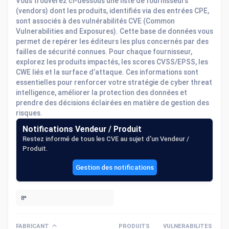
Vous trouverez ci-dessous une liste de fournisseurs
(vendors) dont les produits, identifiés via des entrées CPE,
sont associés à des vulnérabilités CVE (Common
Vulnerabilities and Exposures). Cette base de données vous
permet de repérer les éditeurs les plus concernés par des
failles de sécurité connues. Pour chaque fournisseur,
explorez les produits impactés, les scores CVSS/EPSS, les
CWE liés et la surface d’attaque. Ces informations sont
essentielles pour renforcer votre stratégie de cyber threat
intelligence, améliorer la protection des données et
prendre des décisions éclairées en matière de gestion des
risques.
Notifications Vendeur / Produit
Restez informé de tous les CVE au sujet d'un Vendeur /
Produit.
Gestion des notifications
FABRICANT
PRODUITS
VULNERABILITES