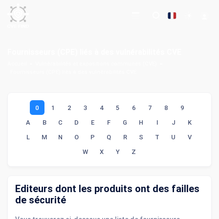
Fournisseurs (CPE) liés à des vulnérabilités CVE
Accueil
Vulnérabilités et expositions communes (CVE)
Fournisseurs (CPE) liés à des vulnérabilités CVE
0
1
2
3
4
5
6
7
8
9
A
B
C
D
E
F
G
H
I
J
K
L
M
N
O
P
Q
R
S
T
U
V
W
X
Y
Z
Editeurs dont les produits ont des failles
de sécurité