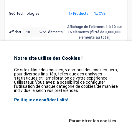
8e6_technologies
1x Products
1x CVE
Affichage de l'élément 1 à 10 sur
Afficher
éléments
16 éléments (filtré de 3,000,000
éléments au total)
Précédent
1
2
Suivant
Notre site utilise des Cookies !
Ce site utilise des cookies, y compris des cookies tiers,
pour diverses finalités, telles que des analyses
statistiques et l’amélioration de votre expérience
Database
GDPR
Contact
Purchase
utilisateur. Vous avez la possibilité de configurer
Partners
l’utilisation de chaque catégorie de cookies de manière
individuelle selon vos préférences.
2026©
tesweb SA
,
bexxo Cyber Security
Politique de confidentialité
Les informations affichées sur CVE Find proviennent de plusieurs sources de
référence rigoureusement sélectionnées. Les données CVE sont fournies par
MITRE Corporation
et la
National Vulnerability Database (NVD)
. Le catalogue
Paramètrer les cookies
des vulnérabilités activement exploitées (KEV) provient de la
Cybersecurity
and Infrastructure Security Agency (CISA)
, tandis que les scores EPSS sont