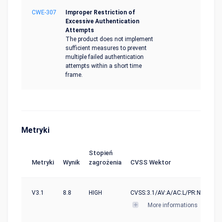
CWE-307
Improper Restriction of
Excessive Authentication
Attempts
The product does not implement
sufficient measures to prevent
multiple failed authentication
attempts within a short time
frame.
Metryki
Stopień
Metryki
Wynik
zagrożenia
CVSS Wektor
V3.1
8.8
HIGH
CVSS:3.1/AV:A/AC:L/PR:N/UI:N/S:
More informations