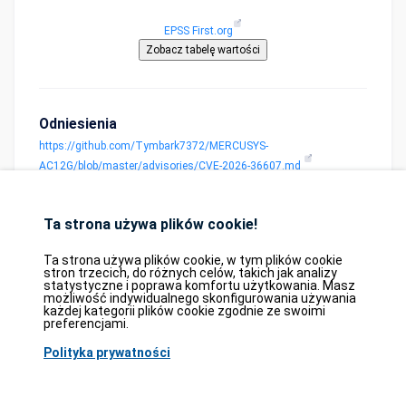
EPSS First.org
Odniesienia
https://github.com/Tymbark7372/MERCUSYS-
AC12G/blob/master/advisories/CVE-2026-36607.md
Ta strona używa plików cookie!
Ta strona używa plików cookie, w tym plików cookie
stron trzecich, do różnych celów, takich jak analizy
statystyczne i poprawa komfortu użytkowania. Masz
możliwość indywidualnego skonfigurowania używania
Database
GDPR
Contact
Purchase
każdej kategorii plików cookie zgodnie ze swoimi
Partners
preferencjami.
2026©
tesweb SA
,
bexxo Cyber Security
Polityka prywatności
Informacje prezentowane na CVE Find pochodzą z kilku starannie wybranych
źródeł referencyjnych. Dane CVE są dostarczane przez
MITRE Corporation
i