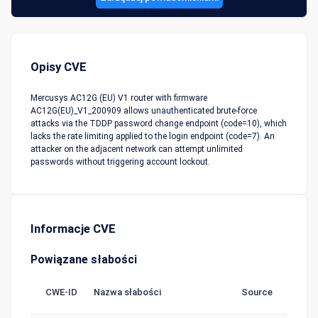
Opisy CVE
Mercusys AC12G (EU) V1 router with firmware
AC12G(EU)_V1_200909 allows unauthenticated brute-force
attacks via the TDDP password change endpoint (code=10), which
lacks the rate limiting applied to the login endpoint (code=7). An
attacker on the adjacent network can attempt unlimited
passwords without triggering account lockout.
Informacje CVE
Powiązane słabości
CWE-ID
Nazwa słabości
Source