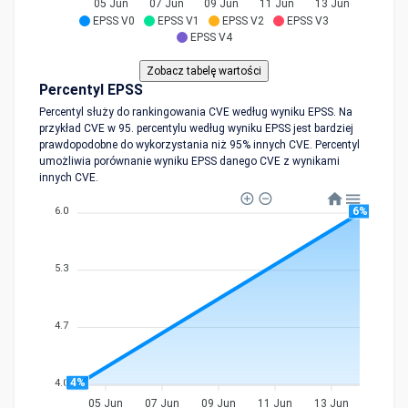
05 Jun
07 Jun
09 Jun
11 Jun
13 Jun
EPSS V0
EPSS V1
EPSS V2
EPSS V3
EPSS V4
Percentyl EPSS
Percentyl służy do rankingowania CVE według wyniku EPSS. Na
przykład CVE w 95. percentylu według wyniku EPSS jest bardziej
prawdopodobne do wykorzystania niż 95% innych CVE. Percentyl
umożliwia porównanie wyniku EPSS danego CVE z wynikami
innych CVE.
6%
6.0
5.3
4.7
4%
4.0
05 Jun
07 Jun
09 Jun
11 Jun
13 Jun