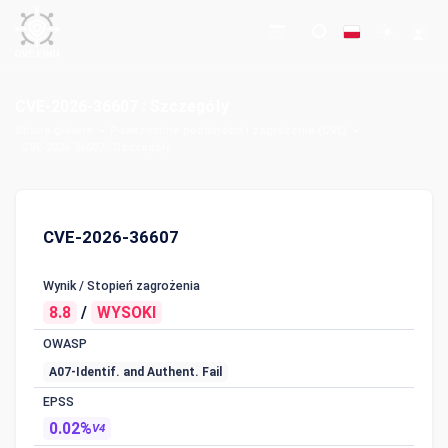
CVE-2026-36607 : Szczegóły
Strona główna
Powszechne podatności i zagrożenia (CVE)
CVE-2026-36607 : Szczegóły
CVE-2026-36607
Wynik / Stopień zagrożenia
8.8
/
WYSOKI
OWASP
A07-Identif. and Authent. Fail
EPSS
0.02%
V4