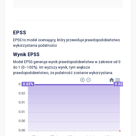
EPSS
EPSS to model oceniający, który przewiduje prawdopodobieństwo
wykorzystania podatności.
Wynik EPSS
Model EPSS generuje wynik prawdopodobieństwa w zakresie od 0
do 1 (0–100%). Im wyższy wynik, tym większe
prawdopodobieństwo, że podatność zostanie wykorzystana.
0.02%
0.02%
0.02
0.02
0.01
0.01
0.00
0.00