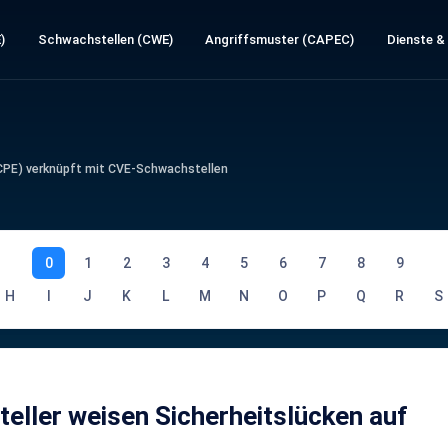
)
Schwachstellen (CWE)
Angriffsmuster (CAPEC)
Dienste &
(CPE) verknüpft mit CVE-Schwachstellen
0
1
2
3
4
5
6
7
8
9
H
I
J
K
L
M
N
O
P
Q
R
S
eller weisen Sicherheitslücken auf