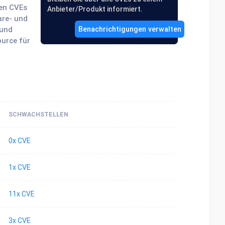
ten CVEs
Anbieter/Produkt informiert.
are- und
 und
Benachrichtigungen verwalten
ource für
SCHWACHSTELLEN
0x CVE
1x CVE
11x CVE
3x CVE