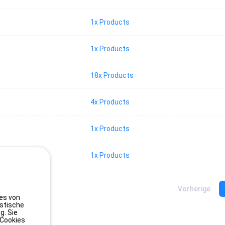
1x Products
1x Products
18x Products
4x Products
1x Products
1x Products
is 10 von 40.368
Vorherige
 3.000.000
ies von
istische
g. Sie
 Cookies