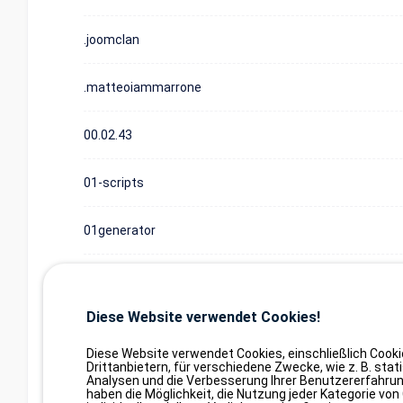
.joomclan
.matteoiammarrone
00.02.43
01-scripts
01generator
01org
Diese Website verwendet Cookies!
Anzeige von Element 1 b
Einträge anzeigen
Elementen (gefiltert von
Diese Website verwendet Cookies, einschließlich Cook
Elementen insgesamt)
Drittanbietern, für verschiedene Zwecke, wie z. B. stat
Analysen und die Verbesserung Ihrer Benutzererfahrun
haben die Möglichkeit, die Nutzung jeder Kategorie von