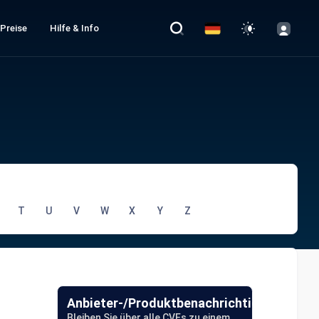
 Preise
Hilfe & Info
T
U
V
W
X
Y
Z
Anbieter-/Produktbenachrichtigungen
Bleiben Sie über alle CVEs zu einem