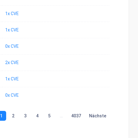
1x CVE
1x CVE
0x CVE
2x CVE
1x CVE
0x CVE
1
2
3
4
5
…
4037
Nächste