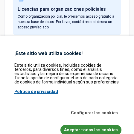
Licencias para organizaciones policiales
Como organización policial, le ofrecemos acceso gratuito a
nuestra base de datos. Por favor, contáctenos si desea un
acceso privilegiado.
¡Este sitio web utiliza cookies!
Database
GDPR
Contact
Purchase
Este sitio utiliza cookies, incluidas cookies de
terceros, para diversos fines, como el análisis
Partners
estadístico y la mejora de su experiencia de usuario.
Tiene la opción de configurar el uso de cada categoría
2026©
tesweb SA
,
bexxo Cyber Security
de cookies de forma individual según sus preferencias.
Política de privacidad
La información presentada en CVE Find proviene de varias fuentes de
referencia cuidadosamente seleccionadas. Los datos CVE son
proporcionados por
MITRE Corporation
y la
Base de Datos Nacional de
Vulnerabilidades (NVD)
. El catálogo de Vulnerabilidades Explotadas
Configurar las cookies
Conocidas (KEV) proviene de la
Agencia de Seguridad de Infraestructura y
Ciberseguridad (CISA)
, mientras que las puntuaciones EPSS provienen de
FIRST.org
. Además, los datos sobre debilidades de software (CWE) y
Aceptar todas las cookies
patrones de ataque comunes (CAPEC) son mantenidos por
MITRE