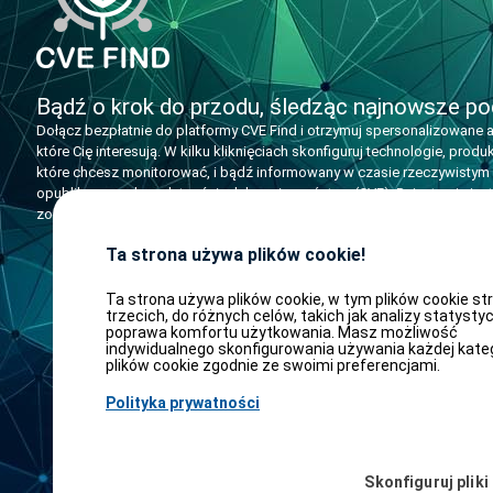
Bądź o krok do przodu, śledząc najnowsze po
Dołącz bezpłatnie do platformy CVE Find i otrzymuj spersonalizowane a
które Cię interesują. W kilku kliknięciach skonfiguruj technologie, prod
które chcesz monitorować, i bądź informowany w czasie rzeczywistym
opublikowanych podatnościach bezpieczeństwa (CVE). Rejestracja jest
zobowiązań i daje natychmiastowy dostęp do osobistego pulpitu nawi
Ta strona używa plików cookie!
Ta strona używa plików cookie, w tym plików cookie st
trzecich, do różnych celów, takich jak analizy statystyc
poprawa komfortu użytkowania. Masz możliwość
indywidualnego skonfigurowania używania każdej kateg
plików cookie zgodnie ze swoimi preferencjami.
Polityka prywatności
Skonfiguruj pliki