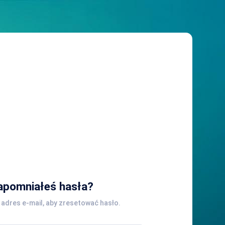
apomniałeś hasła?
 adres e-mail, aby zresetować hasło.