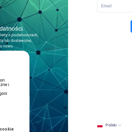
datności.
lerty o podatnościach,
ukty lub dostawców,
 o nowo
 szybka, bez
gacyjnego.
ron
zne i
orii
Polski
 cookie