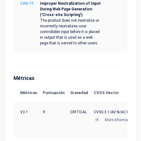
CWE-79
Improper Neutralization of Input
During Web Page Generation
('Cross-site Scripting')
The product does not neutralize or
incorrectly neutralizes user-
controllable input before it is placed
in output that is used as a web
page that is served to other users.
Métricas
Métricas
Puntuación
Gravedad
CVSS Vector
V3.1
9
CRITICAL
CVSS:3.1/AV:N/AC:L/PR:L/U
More informations