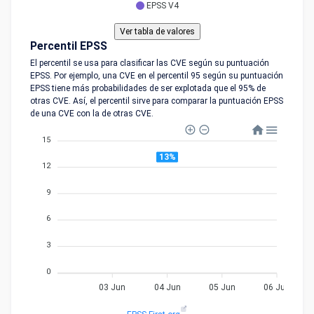
EPSS V4
Percentil EPSS
El percentil se usa para clasificar las CVE según su puntuación
EPSS. Por ejemplo, una CVE en el percentil 95 según su puntuación
EPSS tiene más probabilidades de ser explotada que el 95% de
otras CVE. Así, el percentil sirve para comparar la puntuación EPSS
de una CVE con la de otras CVE.
15
13%
12
9
6
3
0
03 Jun
04 Jun
05 Jun
06 Jun