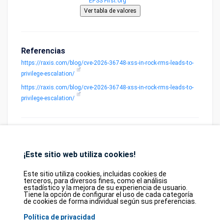
EPSS First.org
Referencias
https://raxis.com/blog/cve-2026-36748-xss-in-rock-rms-leads-to-
privilege-escalation/
https://raxis.com/blog/cve-2026-36748-xss-in-rock-rms-leads-to-
privilege-escalation/
¡Este sitio web utiliza cookies!
Database
GDPR
Contact
Purchase
Este sitio utiliza cookies, incluidas cookies de
terceros, para diversos fines, como el análisis
Partners
estadístico y la mejora de su experiencia de usuario.
Tiene la opción de configurar el uso de cada categoría
2026©
tesweb SA
,
bexxo Cyber Security
de cookies de forma individual según sus preferencias.
Política de privacidad
La información presentada en CVE Find proviene de varias fuentes de