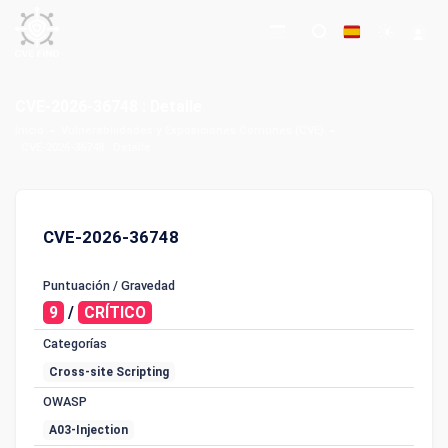
CVE-2026-36748 : Detalle
Inicio
Vulnerabilidades y Exposiciones Comunes (CVE)
CVE-2026-36748 : Detalle
CVE-2026-36748
Puntuación / Gravedad
9
/
CRÍTICO
Categorías
Cross-site Scripting
OWASP
A03-Injection