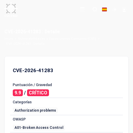
CVE-2026-41283 : Detalle
Inicio
Vulnerabilidades y Exposiciones Comunes (CVE)
CVE-2026-41283 : Detalle
CVE-2026-41283
Puntuación / Gravedad
9.9
/
CRÍTICO
Categorías
Authorization problems
OWASP
A01-Broken Access Control