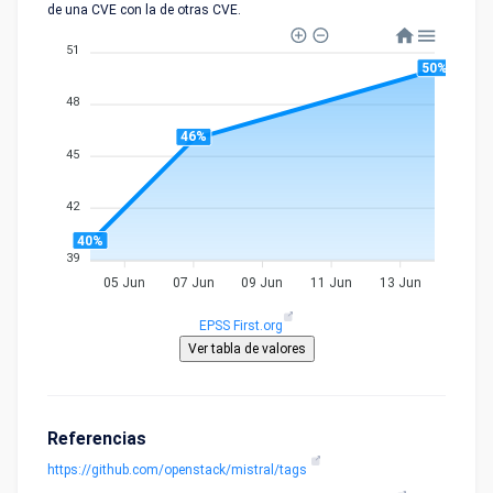
de una CVE con la de otras CVE.
51
50%
48
46%
45
42
40%
39
05 Jun
07 Jun
09 Jun
11 Jun
13 Jun
EPSS First.org
Referencias
https://github.com/openstack/mistral/tags