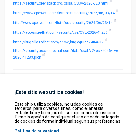
https://security.openstack.org/ossa/OSSA-2026-020.html
https://www.openwall.com/lists/oss-security/2026/06/03/14
http://www.openwall.com/lists/oss-security/2026/06/03/14
https://access.redhat.com/security/cve/CVE-2026-41283
https://bugzilla.redhat.com/show_bug.cgi?id=2484607
https://security.access.redhat.com/data/csaf/v2/vex/2026/cve-
2026-41283.json
¡Este sitio web utiliza cookies!
Database
GDPR
Contact
Purchase
Este sitio utiliza cookies, incluidas cookies de
terceros, para diversos fines, como el análisis
Partners
estadístico y la mejora de su experiencia de usuario.
Tiene la opción de configurar el uso de cada categoría
2026©
tesweb SA
,
bexxo Cyber Security
de cookies de forma individual según sus preferencias.
Política de privacidad
La información presentada en CVE Find proviene de varias fuentes de