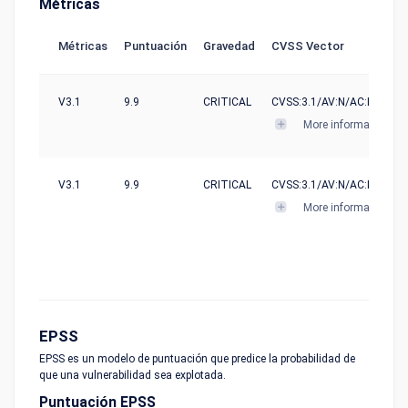
Métricas
Métricas
Puntuación
Gravedad
CVSS Vector
V3.1
9.9
CRITICAL
CVSS:3.1/AV:N/AC:L/PR:L/U
More informations
V3.1
9.9
CRITICAL
CVSS:3.1/AV:N/AC:L/PR:L/U
More informations
EPSS
EPSS es un modelo de puntuación que predice la probabilidad de
que una vulnerabilidad sea explotada.
Puntuación EPSS