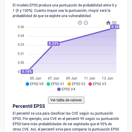
El modelo EPSS produce una puntuación de probabilidad entre 0 y
1 (0 y 100%). Cuanto mayor sea la puntuación, mayor será la
probabilidad de que se explote una vulnerabilidad.
0.26%
0.26
0.24
0.23%
0.23
0.21
0.20
0.18%
0.18
05 Jun
07 Jun
09 Jun
11 Jun
13 Jun
EPSS V0
EPSS V1
EPSS V2
EPSS V3
EPSS V4
Percentil EPSS
El percentil se usa para clasificar las CVE según su puntuación
EPSS. Por ejemplo, una CVE en el percentil 95 según su puntuación
EPSS tiene más probabilidades de ser explotada que el 95% de
otras CVE. Así, el percentil sirve para comparar la puntuación EPSS