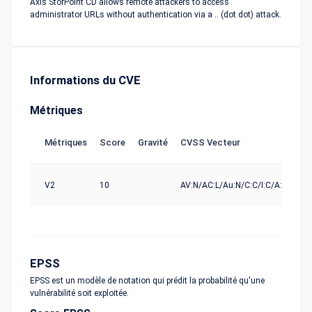
Axis StorPoint CD allows remote attackers to access
administrator URLs without authentication via a .. (dot dot) attack.
Informations du CVE
Métriques
Métriques
Score
Gravité
CVSS Vecteur
So
V2
10
AV:N/AC:L/Au:N/C:C/I:C/A:C
nv
EPSS
EPSS est un modèle de notation qui prédit la probabilité qu'une
vulnérabilité soit exploitée.