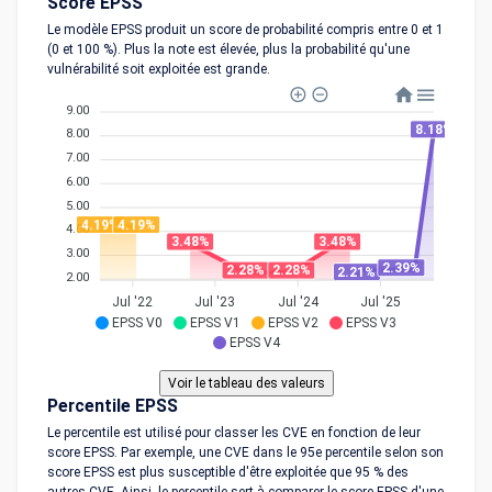
Score EPSS
Le modèle EPSS produit un score de probabilité compris entre 0 et 1
(0 et 100 %). Plus la note est élevée, plus la probabilité qu'une
vulnérabilité soit exploitée est grande.
9.00
8.18%
8.00
7.00
6.00
5.00
4.19%
4.19%
4.00
3.48%
3.48%
3.00
2.39%
2.28%
2.28%
2.21%
2.00
Jul '22
Jul '23
Jul '24
Jul '25
EPSS V0
EPSS V1
EPSS V2
EPSS V3
EPSS V4
Percentile EPSS
Le percentile est utilisé pour classer les CVE en fonction de leur
score EPSS. Par exemple, une CVE dans le 95e percentile selon son
score EPSS est plus susceptible d'être exploitée que 95 % des