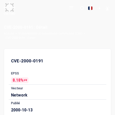
CVE-2000-0191 : Détail
Accueil
Vulnérabilités et expositions communes (CVE)
CVE-2000-0191 : Détail
CVE-2000-0191
EPSS
8.18%
V4
Vecteur
Network
Publié
2000-10-13