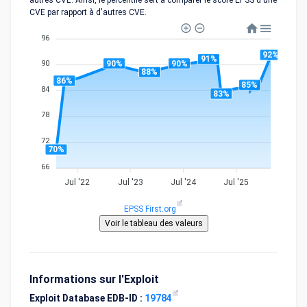
autres CVE. Ainsi, le percentile sert à comparer le score EPSS d'une
CVE par rapport à d'autres CVE.
96
92%
91%
90%
90%
90
88%
86%
85%
84
83%
78
72
70%
66
Jul '22
Jul '23
Jul '24
Jul '25
EPSS First.org
Informations sur l'Exploit
Exploit Database EDB-ID :
19784