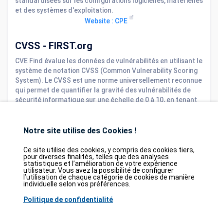
standardisées sur les configurations logicielles, matérielles
et des systèmes d'exploitation.
Website : CPE
CVSS - FIRST.org
CVE Find évalue les données de vulnérabilités en utilisant le
système de notation CVSS (Common Vulnerability Scoring
System). Le CVSS est une norme universellement reconnue
qui permet de quantifier la gravité des vulnérabilités de
sécurité informatique sur une échelle de 0 à 10, en tenant
compte de divers facteurs tels que l'impact et la facilité
d'exploitation.
Notre site utilise des Cookies !
Website : CVSS
Ce site utilise des cookies, y compris des cookies tiers,
pour diverses finalités, telles que des analyses
statistiques et l’amélioration de votre expérience
Database
GDPR
Contact
Purchase
utilisateur. Vous avez la possibilité de configurer
Partners
l’utilisation de chaque catégorie de cookies de manière
individuelle selon vos préférences.
2026©
tesweb SA
,
bexxo Cyber Security
Politique de confidentialité
Les informations affichées sur CVE Find proviennent de plusieurs sources de