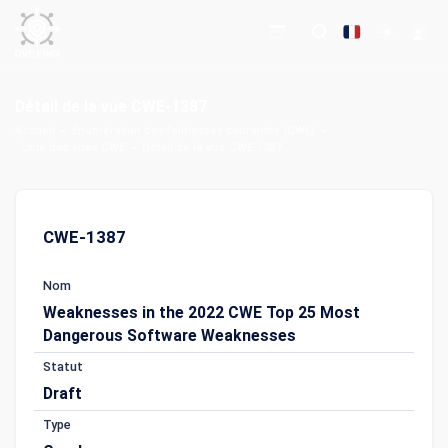
Détail de la vue CWE-1387
Accueil
Énumération des faiblesses courantes (CWE)
Liste des vues CWE
Détail de la vue CWE-1387
CWE-1387
Nom
Weaknesses in the 2022 CWE Top 25 Most
Dangerous Software Weaknesses
Statut
Draft
Type