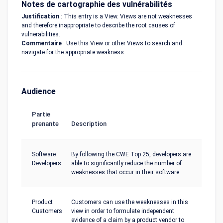
Notes de cartographie des vulnérabilités
Justification
: This entry is a View. Views are not weaknesses
and therefore inappropriate to describe the root causes of
vulnerabilities.
Commentaire
: Use this View or other Views to search and
navigate for the appropriate weakness.
Audience
Partie
prenante
Description
Software
By following the CWE Top 25, developers are
Developers
able to significantly reduce the number of
weaknesses that occur in their software.
Product
Customers can use the weaknesses in this
Customers
view in order to formulate independent
evidence of a claim by a product vendor to