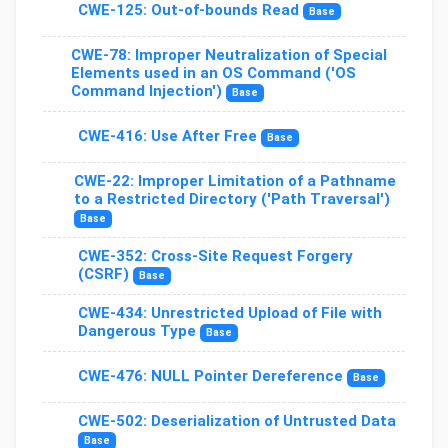
CWE-125: Out-of-bounds Read
Base
CWE-78: Improper Neutralization of Special
Elements used in an OS Command ('OS
Command Injection')
Base
CWE-416: Use After Free
Base
CWE-22: Improper Limitation of a Pathname
to a Restricted Directory ('Path Traversal')
Base
CWE-352: Cross-Site Request Forgery
(CSRF)
Base
CWE-434: Unrestricted Upload of File with
Dangerous Type
Base
CWE-476: NULL Pointer Dereference
Base
CWE-502: Deserialization of Untrusted Data
Base