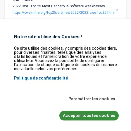
2022 CWE Top 25 Most Dangerous Software Weaknesses
https://cwe.mitre.org/top25/archive/2022/2022_cwe_top25.html
Notre site utilise des Cookies !
Ce site utilise des cookies, y compris des cookies tiers,
pour diverses finalités, telles que des analyses
statistiques et l’amélioration de votre expérience
Database
GDPR
Contact
Purchase
utilisateur. Vous avez la possibilité de configurer
Partners
l’utilisation de chaque catégorie de cookies de manière
individuelle selon vos préférences.
2026©
tesweb SA
,
bexxo Cyber Security
Politique de confidentialité
Les informations affichées sur CVE Find proviennent de plusieurs sources de
référence rigoureusement sélectionnées. Les données CVE sont fournies par
MITRE Corporation
et la
National Vulnerability Database (NVD)
. Le catalogue
Paramètrer les cookies
des vulnérabilités activement exploitées (KEV) provient de la
Cybersecurity
and Infrastructure Security Agency (CISA)
, tandis que les scores EPSS sont
issus de
FIRST.org
. Enfin, les données relatives aux faiblesses logicielles
Accepter tous les cookies
(CWE) et aux schémas d'attaque courants (CAPEC) sont maintenues par
MITRE Corporation
, et les informations sur les configurations logicielles et
matérielles (CPE) proviennent du
NVD
.