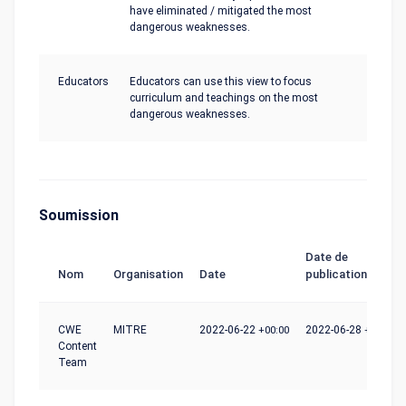
have eliminated / mitigated the most
dangerous weaknesses.
Educators
Educators can use this view to focus
curriculum and teachings on the most
dangerous weaknesses.
Soumission
Date de
Nom
Organisation
Date
publication
CWE
MITRE
2022-06-22
+00:00
2022-06-28
+00:00
Content
Team