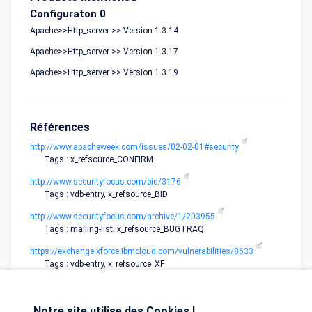
Configuraton 0
Apache>>Http_server >> Version 1.3.14
Apache>>Http_server >> Version 1.3.17
Apache>>Http_server >> Version 1.3.19
Références
http://www.apacheweek.com/issues/02-02-01#security
Tags : x_refsource_CONFIRM
http://www.securityfocus.com/bid/3176
Tags : vdb-entry, x_refsource_BID
http://www.securityfocus.com/archive/1/203955
Tags : mailing-list, x_refsource_BUGTRAQ
https://exchange.xforce.ibmcloud.com/vulnerabilities/8633
Tags : vdb-entry, x_refsource_XF
Notre site utilise des Cookies !