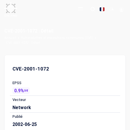
CVE-2001-1072 : Détail
Accueil
Vulnérabilités et expositions communes (CVE)
CVE-2001-1072 : Détail
CVE-2001-1072
EPSS
0.9%
V4
Vecteur
Network
Publié
2002-06-25