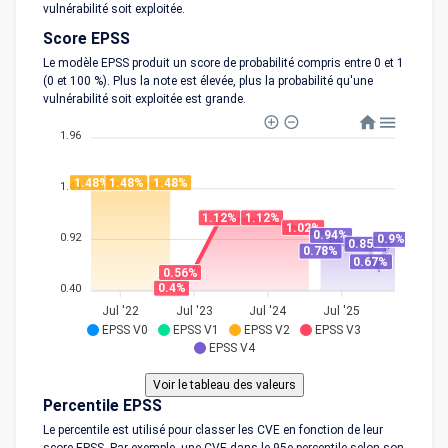
vulnérabilité soit exploitée.
Score EPSS
Le modèle EPSS produit un score de probabilité compris entre 0 et 1
(0 et 100 %). Plus la note est élevée, plus la probabilité qu'une
vulnérabilité soit exploitée est grande.
1.96
1.48%
1.48%
1.48%
1.44
1.12%
1.12%
1.02%
0.94%
0.92
0.9%
0.85%
0.78%
0.67%
0.56%
0.4%
0.40
Jul '22
Jul '23
Jul '24
Jul '25
EPSS V0
EPSS V1
EPSS V2
EPSS V3
EPSS V4
Percentile EPSS
Le percentile est utilisé pour classer les CVE en fonction de leur