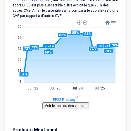
score EPSS. Par exemple, une CVE dans le 95e percentile selon son
score EPSS est plus susceptible d'être exploitée que 95 % des
autres CVE. Ainsi, le percentile sert à comparer le score EPSS d'une
CVE par rapport à d'autres CVE.
90
85%
84%
83%
81
75%
74%
74%
74%
74%
73%
72%
72%
72
70%
69%
63
54
51%
45
Jul '22
Jul '23
Jul '24
Jul '25
EPSS First.org
Products Mentioned