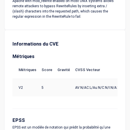
Apache with mod_rewrite enabled on most UNIX systems allows
remote attackers to bypass RewriteRules by inserting extra /
(slash) characters into the requested path, which causes the
regular expression in the RewriteRule to fail.
Informations du CVE
Métriques
Métriques
Score
Gravité
CVSS Vecteur
So
V2
5
AV:N/AC:L/Au:N/C:N/I:N/A:P
nv
EPSS
EPSS est un modèle de notation qui prédit la probabilité qu'une