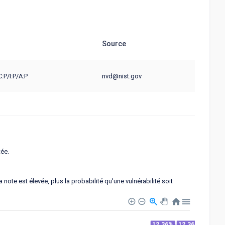
Source
:P/I:P/A:P
nvd@nist.gov
tée.
note est élevée, plus la probabilité qu'une vulnérabilité soit
12.36%
12.36%