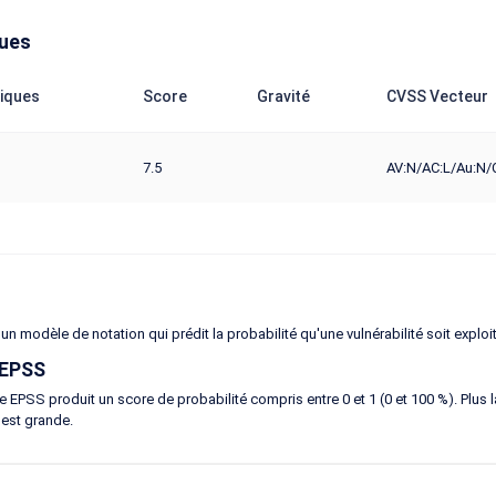
ques
iques
Score
Gravité
CVSS Vecteur
7.5
AV:N/AC:L/Au:N/C
un modèle de notation qui prédit la probabilité qu'une vulnérabilité soit exploi
 EPSS
 EPSS produit un score de probabilité compris entre 0 et 1 (0 et 100 %). Plus la 
 est grande.