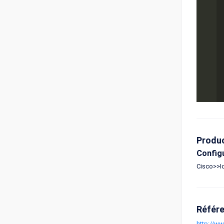
Produ
Config
Cisco>>Io
Référ
http://w