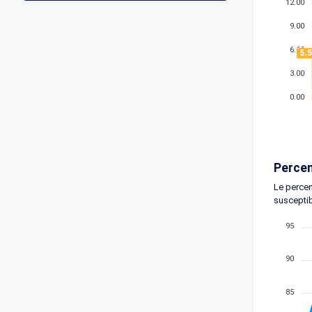
12.00
9.00
6.00
5.
3.00
0.00
Percen
Le percen
susceptib
95
90
85