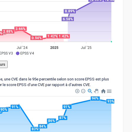
8.89%
6.58%
3.66%
2.88%
4%
1.42%
1.42%
0.94%
Jul '24
2025
Jul '25
EPSS V3
EPSS V4
ple, une CVE dans le 95e percentile selon son score EPSS est plus
er le score EPSS d'une CVE par rapport à d'autres CVE.
94%
93%
91%
91%
90%
87%
86%
84%
83%