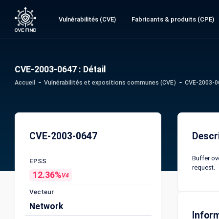
Vulnérabilités (CVE)
Fabricants & produits (CPE)
CVE-2003-0647 : Détail
Accueil
Vulnérabilités et expositions communes (CVE)
CVE-2003-06
CVE-2003-0647
Descr
Buffer ov
EPSS
request.
12.36%
V4
Vecteur
Network
Infor