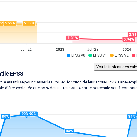
53%
5.53%
5.53%
2.3
1.31%
0.94%
Jul '22
2023
Jul '23
2024
EPSS V0
EPSS V1
EPSS V2
tile EPSS
tile est utilisé pour classer les CVE en fonction de leur score EPSS. Par exem
le d'être exploitée que 95 % des autres CVE. Ainsi, le percentile sert à compar
90%
90%
89%
89%
84%