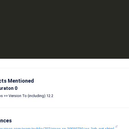
cts Mentioned
uraton 0
s >> Version To (including) 12.2
ences
ww.cisco.com/warp/public/707/cisco-sn-20030730-ios-2gb-get.shtml