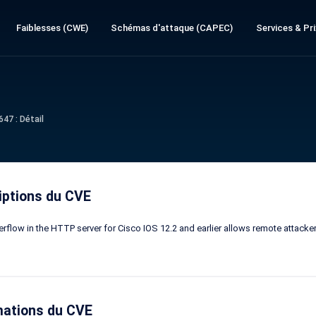
Faiblesses (CWE)
Schémas d'attaque (CAPEC)
Services & Pri
47 : Détail
iptions du CVE
erflow in the HTTP server for Cisco IOS 12.2 and earlier allows remote attack
mations du CVE