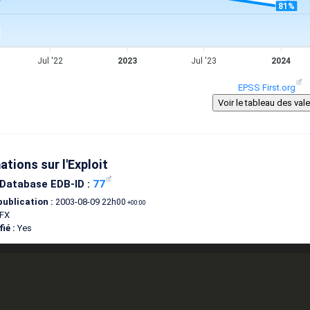
81%
Jul '22
2023
Jul '23
2024
EPSS First.org
ations sur l'Exploit
 Database EDB-ID :
77
publication :
2003-08-09
22h00
+00:00
FX
ié :
Yes