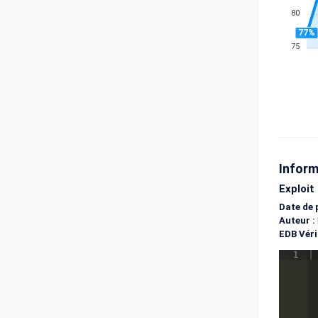
80
77%
75
Inform
Exploit
Date de 
Auteur :
EDB Vérif
1