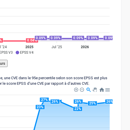
0.09%
0.09%
0.09%
0.09%
0.09%
%
0.04%
l '24
2025
Jul '25
2026
EPSS V3
EPSS V4
ple, une CVE dans le 95e percentile selon son score EPSS est plus
er le score EPSS d'une CVE par rapport à d'autres CVE.
27%
26%
26%
26%
25%
23%
22%