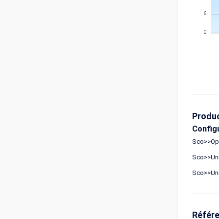
6
0
Produ
Config
Sco>>Ope
Sco>>Uni
Sco>>Uni
Référ