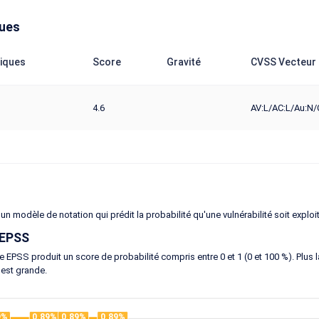
ques
iques
Score
Gravité
CVSS Vecteur
4.6
AV:L/AC:L/Au:N/C
un modèle de notation qui prédit la probabilité qu'une vulnérabilité soit exploi
 EPSS
 EPSS produit un score de probabilité compris entre 0 et 1 (0 et 100 %). Plus la 
 est grande.
9%
0.89%
0.89%
0.89%