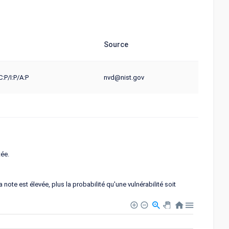
Source
:P/I:P/A:P
nvd@nist.gov
tée.
note est élevée, plus la probabilité qu'une vulnérabilité soit