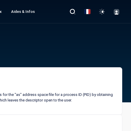
x
Aides & Infos
 for the "as" address space file for a process ID (PID) by obtaining
which leaves the descriptor open to the user.