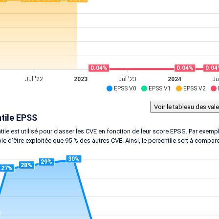
0.04%
0.04%
0.04
Jul '22
2023
Jul '23
2024
Ju
EPSS V0
EPSS V1
EPSS V2
tile EPSS
tile est utilisé pour classer les CVE en fonction de leur score EPSS. Par exem
le d'être exploitée que 95 % des autres CVE. Ainsi, le percentile sert à compar
30%
29%
28%
27%