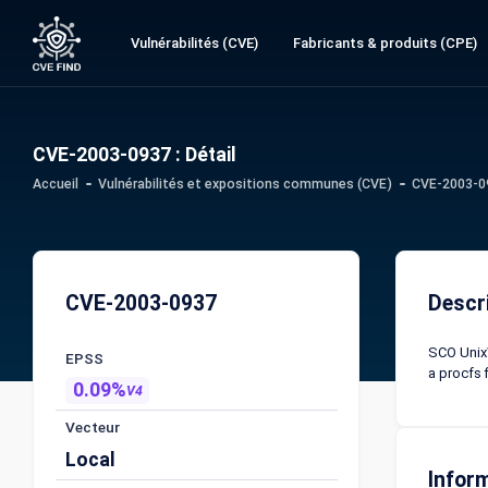
Vulnérabilités (CVE)
Fabricants & produits (CPE)
CVE-2003-0937 : Détail
Accueil
Vulnérabilités et expositions communes (CVE)
CVE-2003-09
CVE-2003-0937
Descr
SCO UnixW
EPSS
a procfs 
0.09%
V4
Vecteur
Local
Infor