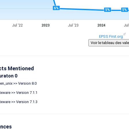
6%
5%
5%
Jul '22
2023
Jul '23
2024
Jul
EPSS First.org
cts Mentioned
uraton 0
n_unix >> Version 8.0
xware >> Version 7.1.1
xware >> Version 7.1.3
ences