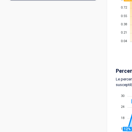
0.72
0.55
0.38
0.21
0.04
Percen
Le percen
susceptib
30
24
18
12%
12