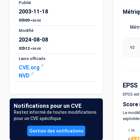
Publié
2003-11-18
Métri
05h00
+00:00
Métr
Modifié
2024-08-08
V2
02h12
+00:00
Liens officiels
CVE.org
NVD
EPSS
EPSS est 
Score
Notifications pour un CVE
Restez informé de toutes modifications
Le modèle
pour un CVE spécifique.
exploitée
1.06
Gestion des notifications
0.8
0.89