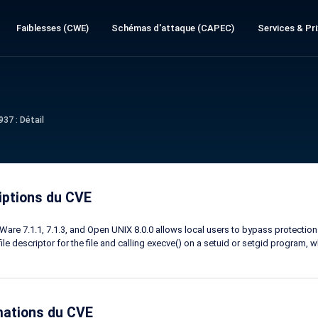
Faiblesses (CWE)
Schémas d'attaque (CAPEC)
Services & Pri
37 : Détail
iptions du CVE
are 7.1.1, 7.1.3, and Open UNIX 8.0.0 allows local users to bypass protections
file descriptor for the file and calling execve() on a setuid or setgid program, 
mations du CVE