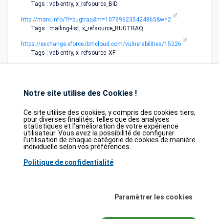
Tags : vdb-entry, x_refsource_BID
http://marc.info/?l=bugtraq&m=107696235424865&w=2
Tags : mailing-list, x_refsource_BUGTRAQ
https://exchange.xforce.ibmcloud.com/vulnerabilities/15226
Tags : vdb-entry, x_refsource_XF
Notre site utilise des Cookies !
Ce site utilise des cookies, y compris des cookies tiers,
pour diverses finalités, telles que des analyses
statistiques et l’amélioration de votre expérience
Database
GDPR
Contact
Purchase
utilisateur. Vous avez la possibilité de configurer
Partners
l’utilisation de chaque catégorie de cookies de manière
individuelle selon vos préférences.
2026©
tesweb SA
,
bexxo Cyber Security
Politique de confidentialité
Les informations affichées sur CVE Find proviennent de plusieurs sources de
référence rigoureusement sélectionnées. Les données CVE sont fournies par
MITRE Corporation
et la
National Vulnerability Database (NVD)
. Le catalogue
Paramètrer les cookies
des vulnérabilités activement exploitées (KEV) provient de la
Cybersecurity
and Infrastructure Security Agency (CISA)
, tandis que les scores EPSS sont
issus de
FIRST.org
. Enfin, les données relatives aux faiblesses logicielles