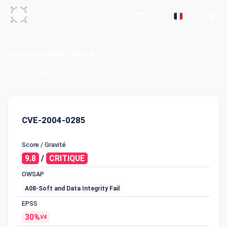
CVE-2004-0285 : Détail
Accueil
Vulnérabilités et expositions communes (CVE)
CVE-2004-0285 : Détail
CVE-2004-0285
Score / Gravité
9.8
/
CRITIQUE
OWSAP
A08-Soft and Data Integrity Fail
EPSS
30%
V4