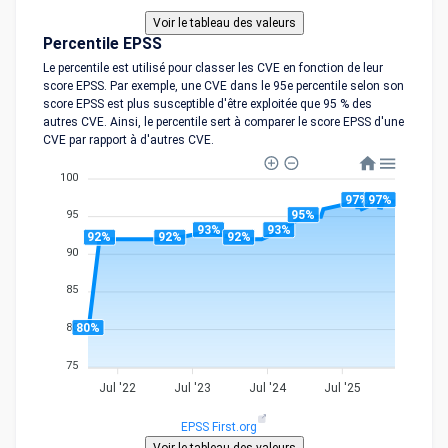
Percentile EPSS
Le percentile est utilisé pour classer les CVE en fonction de leur
score EPSS. Par exemple, une CVE dans le 95e percentile selon son
score EPSS est plus susceptible d'être exploitée que 95 % des
autres CVE. Ainsi, le percentile sert à comparer le score EPSS d'une
CVE par rapport à d'autres CVE.
100
97%
97%
95%
95
93%
93%
92%
92%
92%
90
85
80%
80
75
Jul '22
Jul '23
Jul '24
Jul '25
EPSS First.org