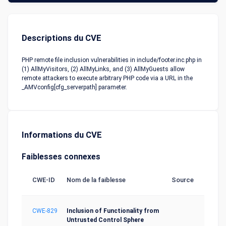
Descriptions du CVE
PHP remote file inclusion vulnerabilities in include/footer.inc.php in
(1) AllMyVisitors, (2) AllMyLinks, and (3) AllMyGuests allow
remote attackers to execute arbitrary PHP code via a URL in the
_AMVconfig[cfg_serverpath] parameter.
Informations du CVE
Faiblesses connexes
CWE-ID
Nom de la faiblesse
Source
CWE-829
Inclusion of Functionality from
Untrusted Control Sphere