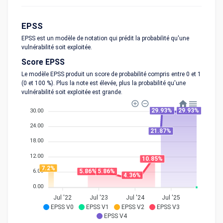
EPSS
EPSS est un modèle de notation qui prédit la probabilité qu'une
vulnérabilité soit exploitée.
Score EPSS
Le modèle EPSS produit un score de probabilité compris entre 0 et 1
(0 et 100 %). Plus la note est élevée, plus la probabilité qu'une
vulnérabilité soit exploitée est grande.
29.93%
29.93%
30.00
24.00
21.87%
18.00
12.00
10.85%
7.2%
6.00
5.86%
5.86%
4.36%
0.00
Jul '22
Jul '23
Jul '24
Jul '25
EPSS V0
EPSS V1
EPSS V2
EPSS V3
EPSS V4