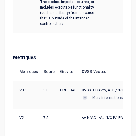
The product imports, requires, or
includes executable functionality
(such as a library) from a source
that is outside of the intended
control sphere.
Métriques
Métriques
Score
Gravité
CVSS Vecteur
V3.1
9.8
CRITICAL
CVSS:3.1/AV:N/AC:L/PR:N/UI:N/S
More informations
V2
7.5
AV:N/AC:L/Au:N/C:P/I:P/A:P