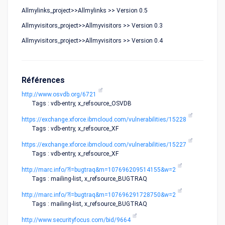
Allmylinks_project>>Allmylinks >> Version 0.5
Allmyvisitors_project>>Allmyvisitors >> Version 0.3
Allmyvisitors_project>>Allmyvisitors >> Version 0.4
Références
http://www.osvdb.org/6721
Tags : vdb-entry, x_refsource_OSVDB
https://exchange.xforce.ibmcloud.com/vulnerabilities/15228
Tags : vdb-entry, x_refsource_XF
https://exchange.xforce.ibmcloud.com/vulnerabilities/15227
Tags : vdb-entry, x_refsource_XF
http://marc.info/?l=bugtraq&m=107696209514155&w=2
Tags : mailing-list, x_refsource_BUGTRAQ
http://marc.info/?l=bugtraq&m=107696291728750&w=2
Tags : mailing-list, x_refsource_BUGTRAQ
http://www.securityfocus.com/bid/9664