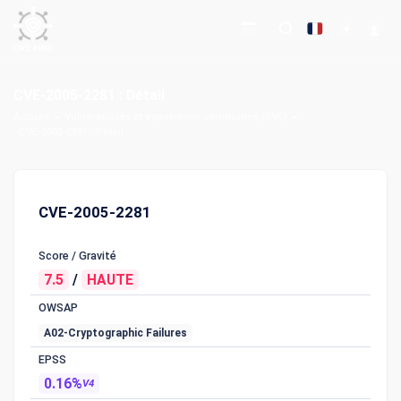
CVE-2005-2281 : Détail
Accueil
Vulnérabilités et expositions communes (CVE)
CVE-2005-2281 : Détail
CVE-2005-2281
Score / Gravité
7.5
/
HAUTE
OWSAP
A02-Cryptographic Failures
EPSS
0.16%
V4