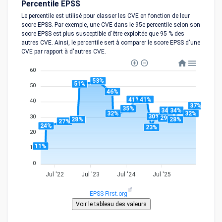
Percentile EPSS
Le percentile est utilisé pour classer les CVE en fonction de leur
score EPSS. Par exemple, une CVE dans le 95e percentile selon son
score EPSS est plus susceptible d'être exploitée que 95 % des
autres CVE. Ainsi, le percentile sert à comparer le score EPSS d'une
CVE par rapport à d'autres CVE.
60
53%
51%
50
46%
41%
41%
40
37%
35%
34%
34%
32%
32%
30%
30
29%
28%
28%
27%
24%
23%
20
11%
10
0
Jul '22
Jul '23
Jul '24
Jul '25
EPSS First.org