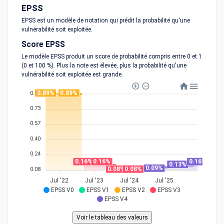
EPSS
EPSS est un modèle de notation qui prédit la probabilité qu'une
vulnérabilité soit exploitée.
Score EPSS
Le modèle EPSS produit un score de probabilité compris entre 0 et 1
(0 et 100 %). Plus la note est élevée, plus la probabilité qu'une
vulnérabilité soit exploitée est grande.
0.89%
0.89%
0.89
0.73
0.57
0.40
0.24
0.16%
0.16%
0.16%
0.13%
0.09%
0.08%
0.08%
0.08
Jul '22
Jul '23
Jul '24
Jul '25
EPSS V0
EPSS V1
EPSS V2
EPSS V3
EPSS V4