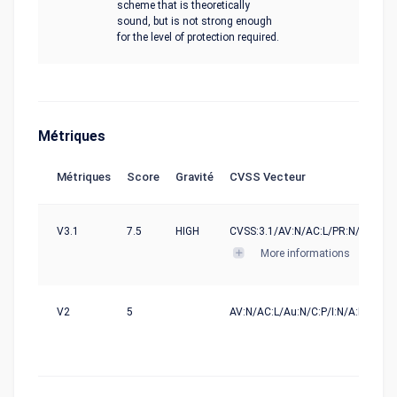
scheme that is theoretically
sound, but is not strong enough
for the level of protection required.
Métriques
Métriques
Score
Gravité
CVSS Vecteur
V3.1
7.5
HIGH
CVSS:3.1/AV:N/AC:L/PR:N/UI:N/S:U
More informations
V2
5
AV:N/AC:L/Au:N/C:P/I:N/A:N