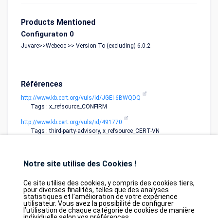
Products Mentioned
Configuraton 0
Juvare>>Webeoc >> Version To (excluding) 6.0.2
Références
http://www.kb.cert.org/vuls/id/JGEI-6BWQDQ
Tags : x_refsource_CONFIRM
http://www.kb.cert.org/vuls/id/491770
Tags : third-party-advisory, x_refsource_CERT-VN
Notre site utilise des Cookies !
Ce site utilise des cookies, y compris des cookies tiers,
pour diverses finalités, telles que des analyses
statistiques et l’amélioration de votre expérience
utilisateur. Vous avez la possibilité de configurer
Database
GDPR
Contact
Purchase
l’utilisation de chaque catégorie de cookies de manière
Partners
individuelle selon vos préférences.