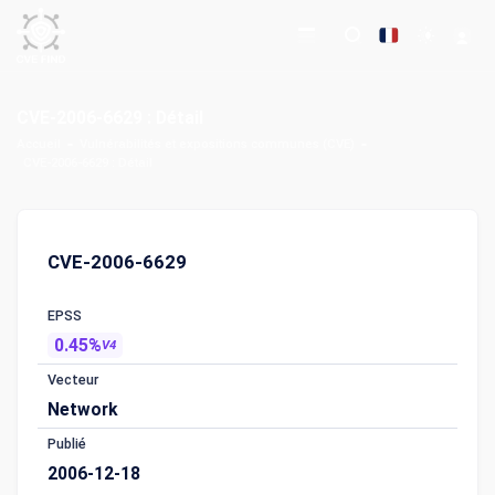
CVE-2006-6629 : Détail
Accueil
Vulnérabilités et expositions communes (CVE)
CVE-2006-6629 : Détail
CVE-2006-6629
EPSS
0.45%
V4
Vecteur
Network
Publié
2006-12-18