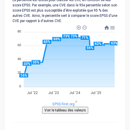
Le percentile est utilisé pour classer les CVE en fonction de leur
score EPSS. Par exemple, une CVE dans le 95e percentile selon son
score EPSS est plus susceptible d'être exploitée que 95 % des
autres CVE. Ainsi, le percentile sert à comparer le score EPSS d'une
CVE par rapport à d'autres CVE.
80
73%
73%
71%
69%
65%
63%
62%
60
56%
40
35%
33%
20
16%
0
Jul '22
Jul '23
Jul '24
Jul '25
EPSS First.org