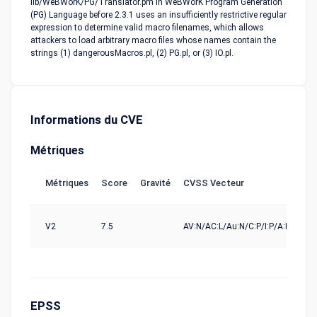
lib/WeBWorK/PG/Translator.pm in WeBWorK Program Generation
(PG) Language before 2.3.1 uses an insufficiently restrictive regular
expression to determine valid macro filenames, which allows
attackers to load arbitrary macro files whose names contain the
strings (1) dangerousMacros.pl, (2) PG.pl, or (3) IO.pl.
Informations du CVE
Métriques
Métriques
Score
Gravité
CVSS Vecteur
So
V2
7.5
AV:N/AC:L/Au:N/C:P/I:P/A:P
nvd
EPSS