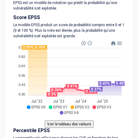
EPSS est un modèle de notation qui prédit la probabilité qu'une
vulnérabilité soit exploitée.
Score EPSS
Le modèle EPSS produit un score de probabilité compris entre 0 et 1
(0 et 100 %). Plus la note est élevée, plus la probabilité qu'une
vulnérabilité soit exploitée est grande.
0.95%
0.95%
0.95
0.82
0.69
0.56
0.45%
0.45%
0.43
0.41%
0.37%
0.36%
0.34%
0.3%
0.30
Jul '22
Jul '23
Jul '24
Jul '25
EPSS V0
EPSS V1
EPSS V2
EPSS V3
EPSS V4
Percentile EPSS