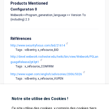
Products Mentioned
Configuraton 0
Webwork>>Program_generation_language >> Version To
(including) 2.3
Références
http://www.securityfocus.com/bid/21614
Tags : vdb-entry, x_refsource_BID
http://devel.webwork.rochester.edu/twiki/bin/view/Webwork/PGLan
guageRelease2pt3pt1
Tags : x_refsource_CONFIRM
http://www.vupen.com/english/advisories/2006/5026
Tags : vdb-entry, x_refsource_VUPEN
Notre site utilise des Cookies !
Ce site utilise des cookies, y compris des cookies tiers,