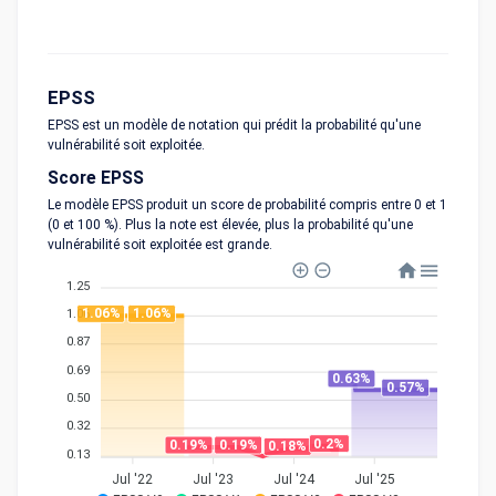
EPSS
EPSS est un modèle de notation qui prédit la probabilité qu'une
vulnérabilité soit exploitée.
Score EPSS
Le modèle EPSS produit un score de probabilité compris entre 0 et 1
(0 et 100 %). Plus la note est élevée, plus la probabilité qu'une
vulnérabilité soit exploitée est grande.
1.25
1.06%
1.06%
1.06
0.87
0.69
0.63%
0.57%
0.50
0.32
0.2%
0.19%
0.19%
0.18%
0.13
Jul '22
Jul '23
Jul '24
Jul '25