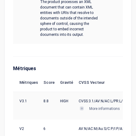
The product processes an XML
document that can contain XML
entities with URIs that resolve to
documents outside of the intended
sphere of control, causing the
product to embed incorrect
documents into its output.
Métriques
Métriques
Score
Gravité
CVSS Vecteur
V3.1
8.8
HIGH
CVSS:3.1/AV:N/AC:L/PR:L/UI:N/S:U
More informations
V2
6
AV:N/AC:M/Au:S/C:P/I:P/A:P