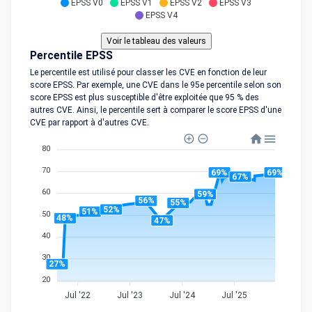
EPSS V0
EPSS V1
EPSS V2
EPSS V3
EPSS V4
Percentile EPSS
Le percentile est utilisé pour classer les CVE en fonction de leur
score EPSS. Par exemple, une CVE dans le 95e percentile selon son
score EPSS est plus susceptible d'être exploitée que 95 % des
autres CVE. Ainsi, le percentile sert à comparer le score EPSS d'une
CVE par rapport à d'autres CVE.
80
70
69%
69%
67%
60
59%
56%
55%
52%
51%
50
48%
47%
40
30
27%
20
Jul '22
Jul '23
Jul '24
Jul '25