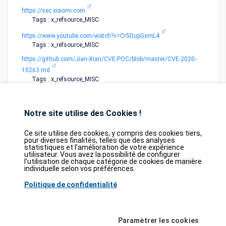
https://sec.xiaomi.com
Tags : x_refsource_MISC
https://www.youtube.com/watch?v=Cr5DupGxmL4
Tags : x_refsource_MISC
https://github.com/Jian-Xian/CVE-POC/blob/master/CVE-2020-
10263.md
Tags : x_refsource_MISC
Notre site utilise des Cookies !
Ce site utilise des cookies, y compris des cookies tiers,
pour diverses finalités, telles que des analyses
statistiques et l’amélioration de votre expérience
utilisateur. Vous avez la possibilité de configurer
Database
GDPR
Contact
Purchase
l’utilisation de chaque catégorie de cookies de manière
Partners
individuelle selon vos préférences.
2026©
tesweb SA
,
bexxo Cyber Security
Politique de confidentialité
Les informations affichées sur CVE Find proviennent de plusieurs sources de
référence rigoureusement sélectionnées. Les données CVE sont fournies par
Paramètrer les cookies
MITRE Corporation
et la
National Vulnerability Database (NVD)
. Le catalogue