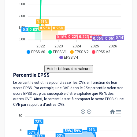
3.00
2.00
1.51%
1.00
0.95%
0.95%
0.83%
0.83%
0.22%
0.22%
0.19%
0.18%
0.14%
0.06%
0.06%
0.00
2022
2023
2024
2025
2026
EPSS V0
EPSS V1
EPSS V2
EPSS V3
EPSS V4
Percentile EPSS
Le percentile est utilisé pour classer les CVE en fonction de leur
score EPSS. Par exemple, une CVE dans le 95e percentile selon son
score EPSS est plus susceptible d'être exploitée que 95 % des
autres CVE. Ainsi, le percentile sert à comparer le score EPSS d'une
CVE par rapport à d'autres CVE.
80
72%
61%
60
59%
59%
57%
53%
51%