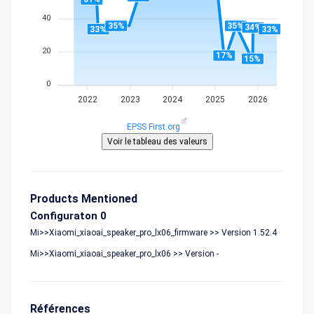
40
35%
35%
34%
33%
33%
20
17%
15%
0
2022
2023
2024
2025
2026
EPSS First.org
Products Mentioned
Configuraton 0
Mi>>Xiaomi_xiaoai_speaker_pro_lx06_firmware >> Version 1.52.4
Mi>>Xiaomi_xiaoai_speaker_pro_lx06 >> Version -
Références