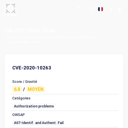
CVE-2020-10263 : Détail
Accueil
Vulnérabilités et expositions communes (CVE)
CVE-2020-10263 : Détail
CVE-2020-10263
Score / Gravité
6.8
/
MOYEN
Catégories
Authorization problems
OWSAP
A07-Identif. and Authent. Fail