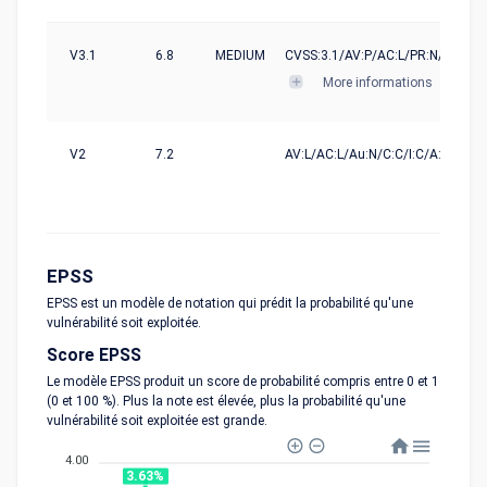
V3.1
6.8
MEDIUM
CVSS:3.1/AV:P/AC:L/PR:N/UI:N/S:
More informations
V2
7.2
AV:L/AC:L/Au:N/C:C/I:C/A:C
EPSS
EPSS est un modèle de notation qui prédit la probabilité qu'une
vulnérabilité soit exploitée.
Score EPSS
Le modèle EPSS produit un score de probabilité compris entre 0 et 1
(0 et 100 %). Plus la note est élevée, plus la probabilité qu'une
vulnérabilité soit exploitée est grande.
4.00
3.63%