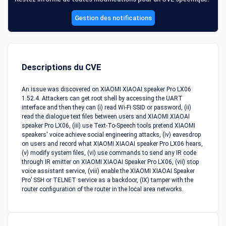
Gestion des notifications
Descriptions du CVE
An issue was discovered on XIAOMI XIAOAI speaker Pro LX06
1.52.4. Attackers can get root shell by accessing the UART
interface and then they can (i) read Wi-Fi SSID or password, (ii)
read the dialogue text files between users and XIAOMI XIAOAI
speaker Pro LX06, (iii) use Text-To-Speech tools pretend XIAOMI
speakers' voice achieve social engineering attacks, (iv) eavesdrop
on users and record what XIAOMI XIAOAI speaker Pro LX06 hears,
(v) modify system files, (vi) use commands to send any IR code
through IR emitter on XIAOMI XIAOAI Speaker Pro LX06, (vii) stop
voice assistant service, (viii) enable the XIAOMI XIAOAI Speaker
Pro’ SSH or TELNET service as a backdoor, (IX) tamper with the
router configuration of the router in the local area networks.