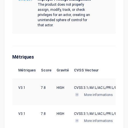
The product does not properly
assign, modify, track, or check
privileges for an actor, creating an
unintended sphere of control for
that actor.
Métriques
Métriques
Score
Gravité
CVSS Vecteur
V3.1
7.8
HIGH
CVSS:3.1/AV:L/AC:L/PR:L/UI:N/S:U
More informations
V3.1
7.8
HIGH
CVSS:3.1/AV:L/AC:L/PR:L/UI:N/S:U
More informations