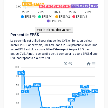
1.37%
1.15%
0.36%
0.23%
0.17%
0.04%
0.04%
0.04%
0.04%
0.00
2022
2023
2024
2025
2026
EPSS V0
EPSS V1
EPSS V2
EPSS V3
EPSS V4
Percentile EPSS
Le percentile est utilisé pour classer les CVE en fonction de leur
score EPSS. Par exemple, une CVE dans le 95e percentile selon son
score EPSS est plus susceptible d'être exploitée que 95 % des
autres CVE. Ainsi, le percentile sert à comparer le score EPSS d'une
CVE par rapport à d'autres CVE.
100
87%
80
60%
60
57%
57%
57%
48%
47%
46%
46%
41%
40
38%
28%
20
11%
10%