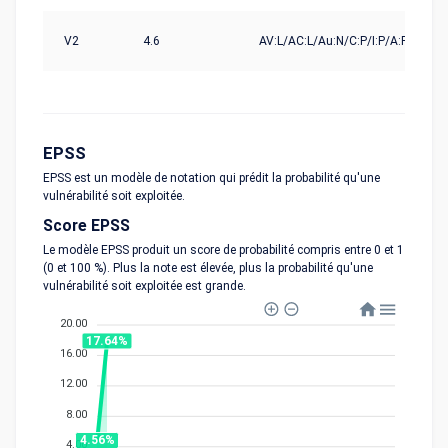
V2
4.6
AV:L/AC:L/Au:N/C:P/I:P/A:P
EPSS
EPSS est un modèle de notation qui prédit la probabilité qu'une
vulnérabilité soit exploitée.
Score EPSS
Le modèle EPSS produit un score de probabilité compris entre 0 et 1
(0 et 100 %). Plus la note est élevée, plus la probabilité qu'une
vulnérabilité soit exploitée est grande.
20.00
17.64%
16.00
12.00
8.00
4.56%
4.00