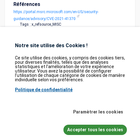
Références
https://portal.msrc.microsoft.com/en-US/security-
guidance/advisory/CVE-2021-41370
Tags : x_refsource_MISC
Notre site utilise des Cookies !
Ce site utilise des cookies, y compris des cookies tiers,
pour diverses finalités, telles que des analyses
statistiques et l’amélioration de votre expérience
utilisateur. Vous avez la possibilité de configurer
Database
GDPR
Contact
Purchase
l’utilisation de chaque catégorie de cookies de manière
Partners
individuelle selon vos préférences.
2026©
tesweb SA
,
bexxo Cyber Security
Politique de confidentialité
Les informations affichées sur CVE Find proviennent de plusieurs sources de
référence rigoureusement sélectionnées. Les données CVE sont fournies par
Paramètrer les cookies
MITRE Corporation
et la
National Vulnerability Database (NVD)
. Le catalogue
des vulnérabilités activement exploitées (KEV) provient de la
Cybersecurity
and Infrastructure Security Agency (CISA)
, tandis que les scores EPSS sont
issus de
FIRST.org
. Enfin, les données relatives aux faiblesses logicielles
Accepter tous les cookies
(CWE) et aux schémas d'attaque courants (CAPEC) sont maintenues par