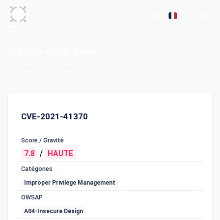
CVE-2021-41370 : Détail
Accueil
Vulnérabilités et expositions communes (CVE)
CVE-2021-41370 : Détail
CVE-2021-41370
Score / Gravité
7.8
/
HAUTE
Catégories
Improper Privilege Management
OWSAP
A04-Insecure Design