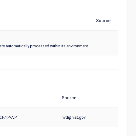
Source
are automatically processed within its environment.
Source
:P/I:P/A:P
nvd@nist.gov