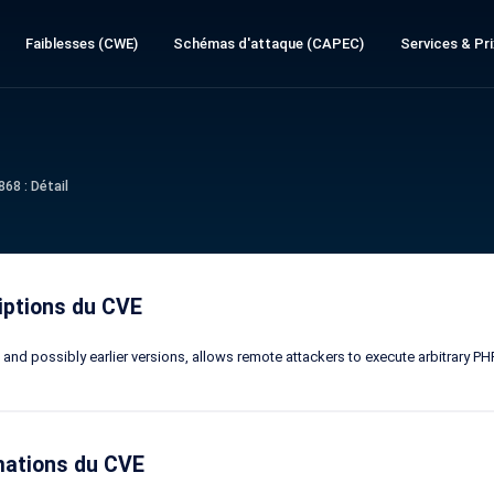
Faiblesses (CWE)
Schémas d'attaque (CAPEC)
Services & Pri
68 : Détail
iptions du CVE
, and possibly earlier versions, allows remote attackers to execute arbitrary P
mations du CVE