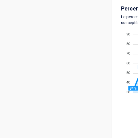
Percen
Le percen
susceptib
90
80
70
60
50
40
34%
30