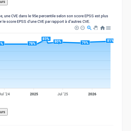
ple, une CVE dans le 95e percentile selon son score EPSS est plus
er le score EPSS d'une CVE par rapport à d'autres CVE.
83%
81%
80%
79%
8%
78%
Jul '24
2025
Jul '25
2026