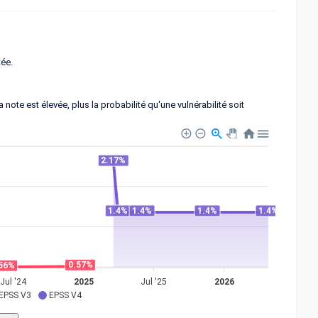
tée.
note est élevée, plus la probabilité qu'une vulnérabilité soit
2.17%
1.4%
1.4%
1.4%
1.4%
0.57%
56%
Jul '24
2025
Jul '25
2026
EPSS V3
EPSS V4