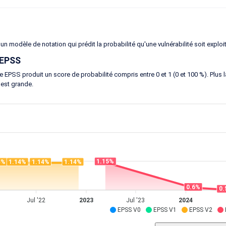
un modèle de notation qui prédit la probabilité qu'une vulnérabilité soit exploi
 EPSS
 EPSS produit un score de probabilité compris entre 0 et 1 (0 et 100 %). Plus la 
 est grande.
1.15%
4%
1.14%
1.14%
1.14%
0.6%
0.
Jul '22
2023
Jul '23
2024
EPSS V0
EPSS V1
EPSS V2