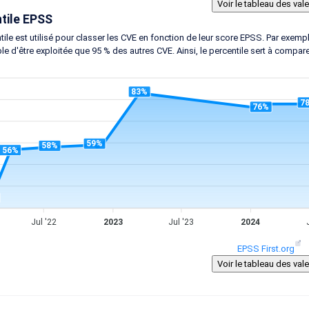
tile EPSS
tile est utilisé pour classer les CVE en fonction de leur score EPSS. Par exem
le d'être exploitée que 95 % des autres CVE. Ainsi, le percentile sert à compar
83%
7
76%
59%
58%
56%
Jul '22
2023
Jul '23
2024
EPSS First.org