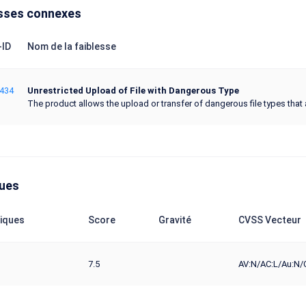
sses connexes
ID
Nom de la faiblesse
434
Unrestricted Upload of File with Dangerous Type
The product allows the upload or transfer of dangerous file types that 
ques
iques
Score
Gravité
CVSS Vecteur
7.5
AV:N/AC:L/Au:N/C