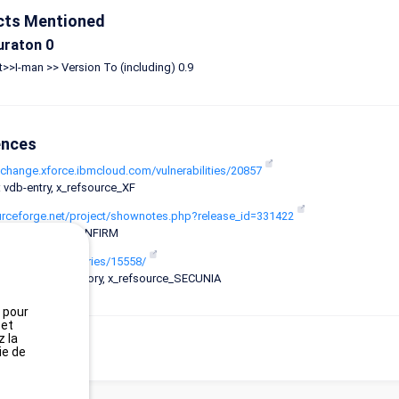
cts Mentioned
uraton 0
>>I-man >> Version To (including) 0.9
ences
xchange.xforce.ibmcloud.com/vulnerabilities/20857
 vdb-entry, x_refsource_XF
ourceforge.net/project/shownotes.php?release_id=331422
: x_refsource_CONFIRM
ecunia.com/advisories/15558/
: third-party-advisory, x_refsource_SECUNIA
, pour
 et
z la
ie de