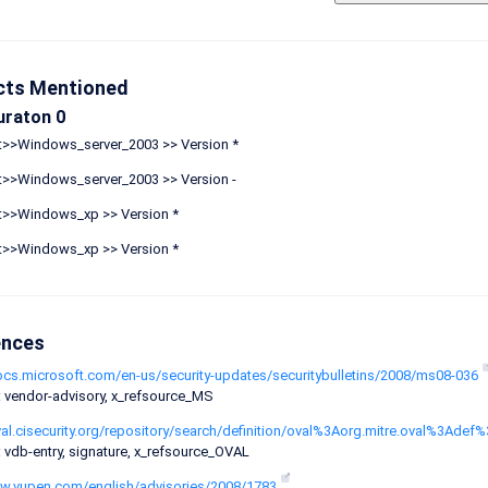
cts Mentioned
uraton 0
t>>Windows_server_2003 >> Version *
t>>Windows_server_2003 >> Version -
t>>Windows_xp >> Version *
t>>Windows_xp >> Version *
ences
ocs.microsoft.com/en-us/security-updates/securitybulletins/2008/ms08-036
: vendor-advisory, x_refsource_MS
val.cisecurity.org/repository/search/definition/oval%3Aorg.mitre.oval%3Ade
 vdb-entry, signature, x_refsource_OVAL
ww.vupen.com/english/advisories/2008/1783