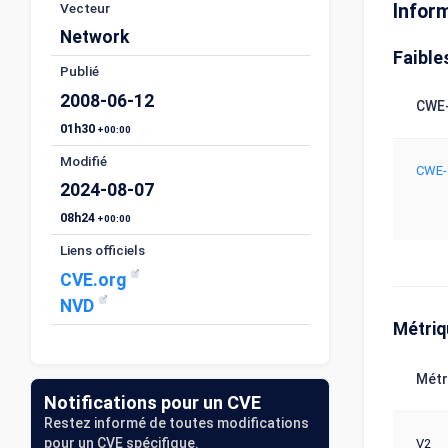
Vecteur
Infor
Network
Faible
Publié
2008-06-12
CWE-
01h30
+00:00
Modifié
CWE-
2024-08-07
08h24
+00:00
Liens officiels
CVE.org
NVD
Métri
Métr
Notifications pour un CVE
Restez informé de toutes modifications
pour un CVE spécifique.
V2