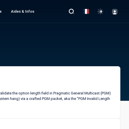
x
Aides & Infos
date the option length field in Pragmatic General Multicast (PGM)
system hang) via a crafted PGM packet, aka the "PGM Invalid Length