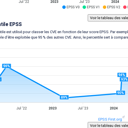
Jul '22
2023
Jul '23
2024
EPSS V0
EPSS V1
EPSS V2
tile EPSS
tile est utilisé pour classer les CVE en fonction de leur score EPSS. Par exem
le d'être exploitée que 95 % des autres CVE. Ainsi, le percentile sert à compar
96%
94%
%
93%
90%
89%
Jul '22
2023
Jul '23
2024
EPSS First.org