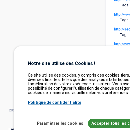
Tags 
http://ww
Tags :
http://s
Tags 
http://w
Tags :
http://se
Notre site utilise des Cookies !
Tags 
Ce site utilise des cookies, y compris des cookies tiers
diverses finalités, telles que des analyses statistiques
l’amélioration de votre expérience utilisateur. Vous ave
possibilité de configurer l’utilisation de chaque catégor
cookies de manière individuelle selon vos préférences.
Politique de confidentialité
2026©
tesweb SA
,
bexxo Cyber Security
Paramètrer les cookies
Accepter tous les 
Les informations affichées sur CVE Find proviennent de plusieurs sour