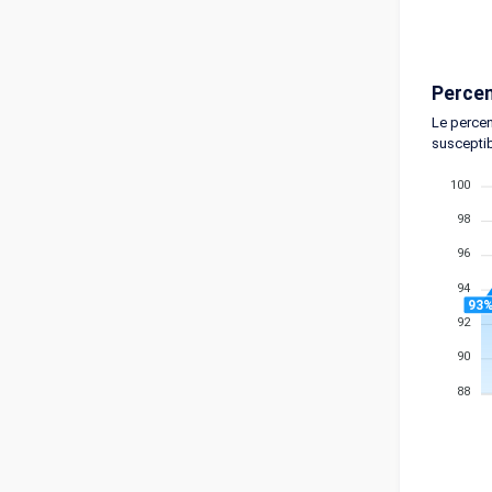
Percen
Le percen
susceptib
100
98
96
94
93
92
90
88