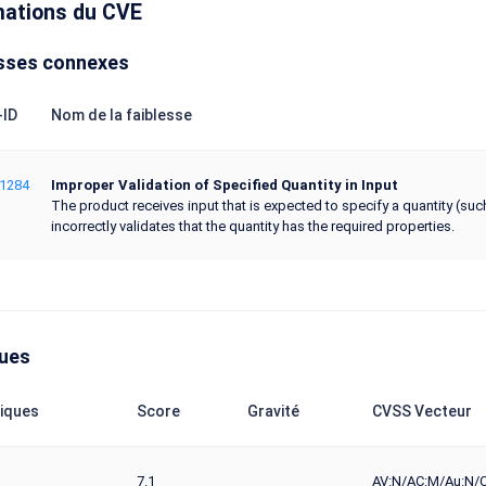
mations du CVE
sses connexes
ID
Nom de la faiblesse
1284
Improper Validation of Specified Quantity in Input
The product receives input that is expected to specify a quantity (such 
incorrectly validates that the quantity has the required properties.
ques
iques
Score
Gravité
CVSS Vecteur
7.1
AV:N/AC:M/Au:N/C