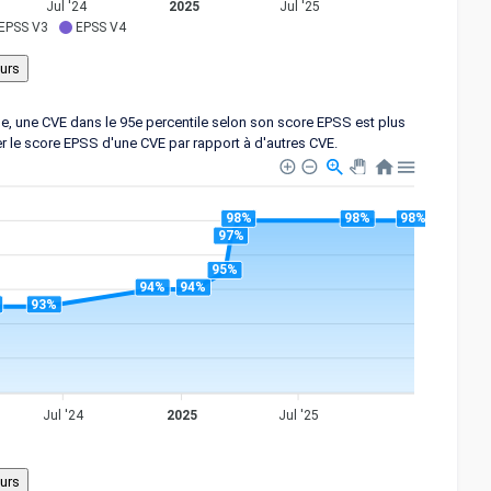
Jul '24
2025
Jul '25
EPSS V3
EPSS V4
ple, une CVE dans le 95e percentile selon son score EPSS est plus
er le score EPSS d'une CVE par rapport à d'autres CVE.
98%
98%
98%
97%
95%
94%
94%
93%
Jul '24
2025
Jul '25