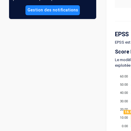
Gestion des notifications
EPSS
EPSS est 
Score
Le modèle
exploitée
60.00
50.00
40.00
30.00
20.00
16.
10.00
0.00