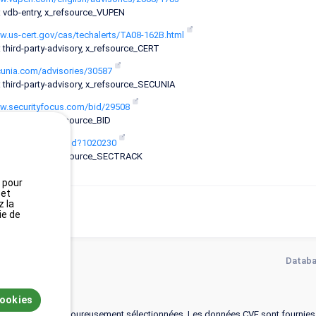
: vdb-entry, x_refsource_VUPEN
w.us-cert.gov/cas/techalerts/TA08-162B.html
 third-party-advisory, x_refsource_CERT
ecunia.com/advisories/30587
: third-party-advisory, x_refsource_SECUNIA
ww.securityfocus.com/bid/29508
 vdb-entry, x_refsource_BID
curitytracker.com/id?1020230
: vdb-entry, x_refsource_SECTRACK
, pour
 et
z la
ie de
Databa
cookies
ces de référence rigoureusement sélectionnées. Les données CVE sont fournie