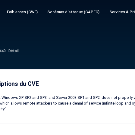
Faiblesses (CWE)
Schémas d'attaque (CAPEC)
Services & Pri
40 : Détail
iptions du CVE
 Windows XP SP2 and SP3, and Server 2003 SP1 and SP2, does not properly vali
which allows remote attackers to cause a denial of service (infinite loop and 
ity."