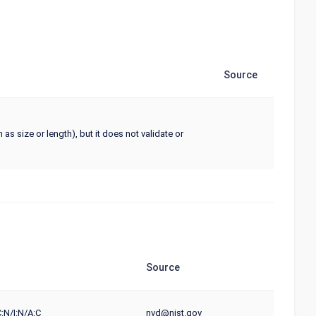
Source
as size or length), but it does not validate or
Source
:N/I:N/A:C
nvd@nist.gov