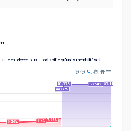
tée.
note est élevée, plus la probabilité qu'une vulnérabilité soit
51.11%
51.11%
50.59%
44.56%
7.35%
6.4%
5.34%