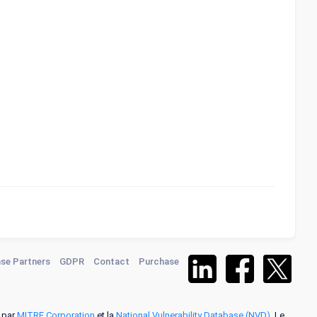
se Partners
GDPR
Contact
Purchase
s par
MITRE Corporation
et la
National Vulnerability Database (NVD)
. Le