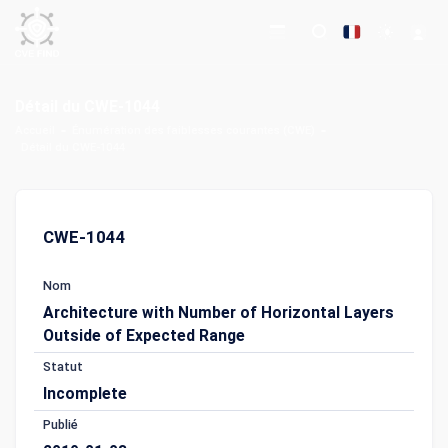
Détail du CWE-1044
Accueil
Énumération des faiblesses courantes (CWE)
Détail du CWE-1044
CWE-1044
Nom
Architecture with Number of Horizontal Layers
Outside of Expected Range
Statut
Incomplete
Publié