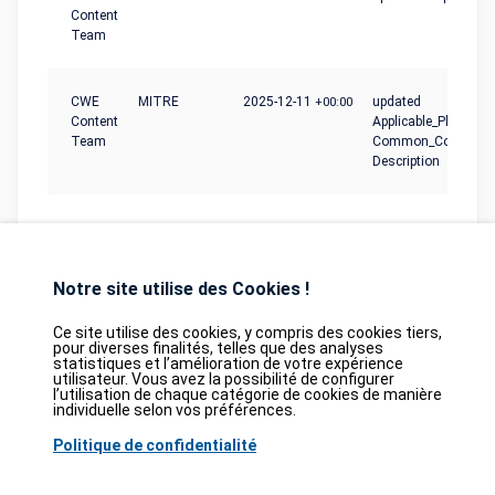
Content
Team
CWE
MITRE
2025-12-11
+00:00
updated
Content
Applicable_Platforms
Team
Common_Conseque
Description
Notre site utilise des Cookies !
Ce site utilise des cookies, y compris des cookies tiers,
pour diverses finalités, telles que des analyses
statistiques et l’amélioration de votre expérience
Database
GDPR
Contact
Purchase
utilisateur. Vous avez la possibilité de configurer
Partners
l’utilisation de chaque catégorie de cookies de manière
individuelle selon vos préférences.
2026©
tesweb SA
,
bexxo Cyber Security
Politique de confidentialité
Les informations affichées sur CVE Find proviennent de plusieurs sources de
référence rigoureusement sélectionnées. Les données CVE sont fournies par