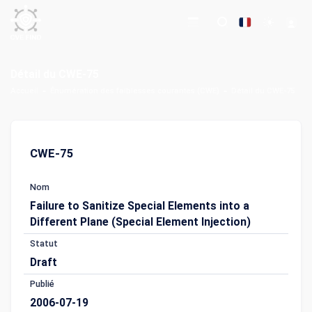
Détail du CWE-75
Accueil
Énumération des faiblesses courantes (CWE)
Détail du CWE-75
CWE-75
Nom
Failure to Sanitize Special Elements into a
Different Plane (Special Element Injection)
Statut
Draft
Publié
2006-07-19