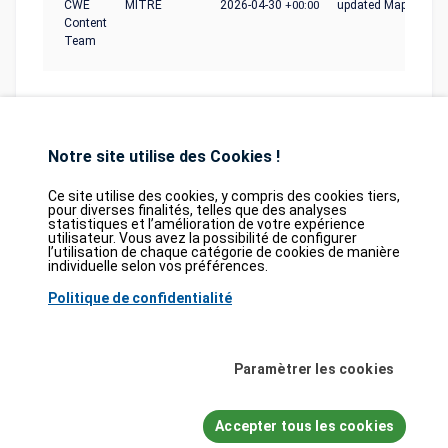
CWE
MITRE
2026-04-30
+00:00
updated Mapping_N
Content
Team
Notre site utilise des Cookies !
Ce site utilise des cookies, y compris des cookies tiers,
pour diverses finalités, telles que des analyses
statistiques et l’amélioration de votre expérience
Database
GDPR
Contact
Purchase
utilisateur. Vous avez la possibilité de configurer
Partners
l’utilisation de chaque catégorie de cookies de manière
individuelle selon vos préférences.
2026©
tesweb SA
,
bexxo Cyber Security
Politique de confidentialité
Les informations affichées sur CVE Find proviennent de plusieurs sources de
référence rigoureusement sélectionnées. Les données CVE sont fournies par
MITRE Corporation
et la
National Vulnerability Database (NVD)
. Le catalogue
Paramètrer les cookies
des vulnérabilités activement exploitées (KEV) provient de la
Cybersecurity
and Infrastructure Security Agency (CISA)
, tandis que les scores EPSS sont
issus de
FIRST.org
. Enfin, les données relatives aux faiblesses logicielles
Accepter tous les cookies
(CWE) et aux schémas d'attaque courants (CAPEC) sont maintenues par
MITRE Corporation
, et les informations sur les configurations logicielles et