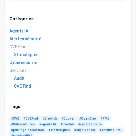
Catégories
Agents IA
Alertes sécurité
CVE Find
Statistiques
Cybersécurité
Services
Audit
CVE Find
Tags
#CVE
#CVEFind
#ClawHub
#Docker
#OpenClaw
#PME
#Vulnérabilités
#agents IA
#cvefind
#cybersécurité
#privilege escalation
#statistiques
#supply chain
#sécurité PME
#vulnérabilité