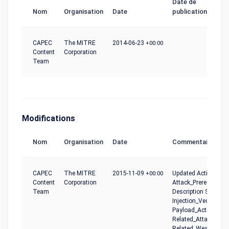
Date de
Nom
Organisation
Date
publication
CAPEC
The MITRE
2014-06-23
+00:00
Content
Corporation
Team
Modifications
Nom
Organisation
Date
Commentaire
CAPEC
The MITRE
2015-11-09
+00:00
Updated Activation_
Content
Corporation
Attack_Prerequisites
Team
Description Summar
Injection_Vector, Pa
Payload_Activation_
Related_Attack_Patt
Related_Weaknesse