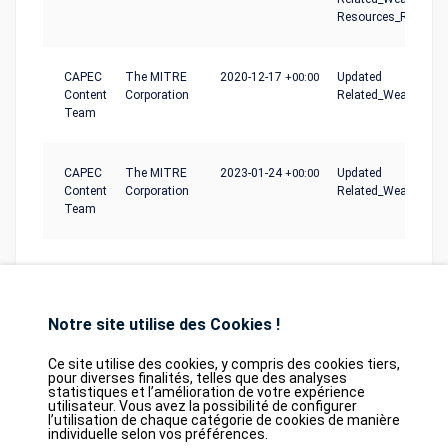
Resources_Required
CAPEC
The MITRE
2020-12-17
+00:00
Updated
Content
Corporation
Related_Weaknesse
Team
CAPEC
The MITRE
2023-01-24
+00:00
Updated
Content
Corporation
Related_Weaknesse
Team
Notre site utilise des Cookies !
Ce site utilise des cookies, y compris des cookies tiers,
pour diverses finalités, telles que des analyses
statistiques et l’amélioration de votre expérience
Database
GDPR
Contact
Purchase
utilisateur. Vous avez la possibilité de configurer
Partners
l’utilisation de chaque catégorie de cookies de manière
individuelle selon vos préférences.
2026©
tesweb SA
,
bexxo Cyber Security