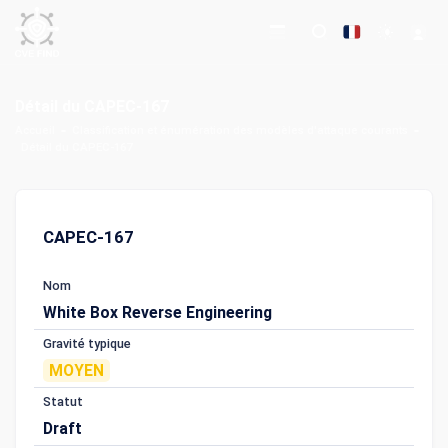
Détail du CAPEC-167
Accueil
Classification et énumération des modèles d'attaque courants
Détail du CAPEC-167
CAPEC-167
Nom
White Box Reverse Engineering
Gravité typique
MOYEN
Statut
Draft