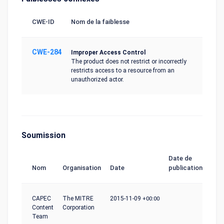
CWE-ID
Nom de la faiblesse
CWE-284
Improper Access Control
The product does not restrict or incorrectly
restricts access to a resource from an
unauthorized actor.
Soumission
Date de
Nom
Organisation
Date
publication
CAPEC
The MITRE
2015-11-09
+00:00
Content
Corporation
Team