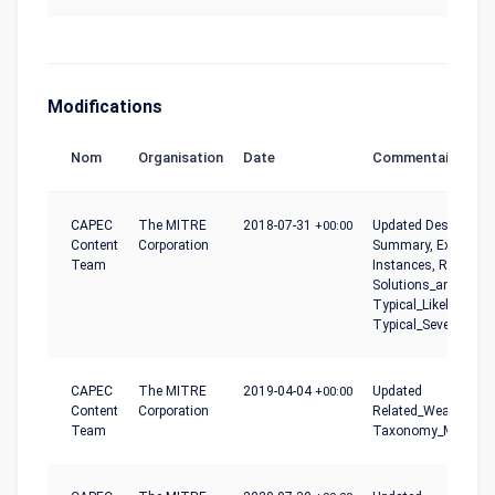
Modifications
Nom
Organisation
Date
Commentaire
CAPEC
The MITRE
2018-07-31
+00:00
Updated Description
Content
Corporation
Summary, Examples
Team
Instances, Referenc
Solutions_and_Mitig
Typical_Likelihood_o
Typical_Severity
CAPEC
The MITRE
2019-04-04
+00:00
Updated
Content
Corporation
Related_Weaknesse
Team
Taxonomy_Mapping