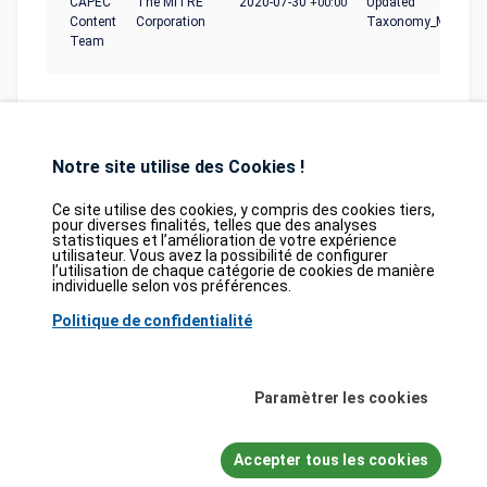
CAPEC
The MITRE
2020-07-30
+00:00
Updated
Content
Corporation
Taxonomy_Mapping
Team
Notre site utilise des Cookies !
Ce site utilise des cookies, y compris des cookies tiers,
pour diverses finalités, telles que des analyses
statistiques et l’amélioration de votre expérience
Database
GDPR
Contact
Purchase
utilisateur. Vous avez la possibilité de configurer
Partners
l’utilisation de chaque catégorie de cookies de manière
individuelle selon vos préférences.
2026©
tesweb SA
,
bexxo Cyber Security
Politique de confidentialité
Les informations affichées sur CVE Find proviennent de plusieurs sources de
référence rigoureusement sélectionnées. Les données CVE sont fournies par
MITRE Corporation
et la
National Vulnerability Database (NVD)
. Le catalogue
Paramètrer les cookies
des vulnérabilités activement exploitées (KEV) provient de la
Cybersecurity
and Infrastructure Security Agency (CISA)
, tandis que les scores EPSS sont
issus de
FIRST.org
. Enfin, les données relatives aux faiblesses logicielles
Accepter tous les cookies
(CWE) et aux schémas d'attaque courants (CAPEC) sont maintenues par
MITRE Corporation
, et les informations sur les configurations logicielles et