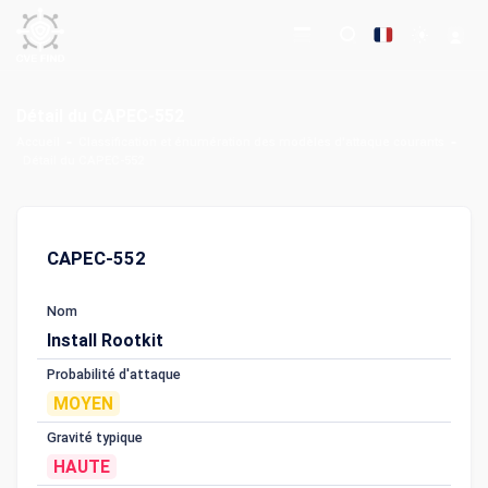
Détail du CAPEC-552
Accueil
Classification et énumération des modèles d'attaque courants
Détail du CAPEC-552
CAPEC-552
Nom
Install Rootkit
Probabilité d'attaque
MOYEN
Gravité typique
HAUTE