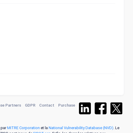
se Partners
GDPR
Contact
Purchase
s par
MITRE Corporation
et la
National Vulnerability Database (NVD)
. Le