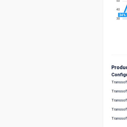
50
40
34%
30
Produ
Config
Transsoft
Transsoft
Transsoft
Transsoft
Transsoft