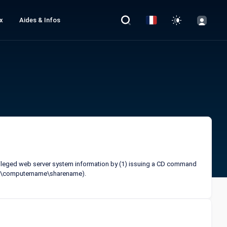
x
Aides & Infos
ivileged web server system information by (1) issuing a CD command
t (\\computername\sharename).