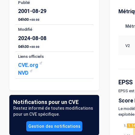
Publié
2001-08-29
Métri
04h00
+00:00
Métr
Modifié
2024-08-08
V2
04h30
+00:00
Liens officiels
CVE.org
NVD
EPSS
EPSS est 
Score
Notifications pour un CVE
Restez informé de toutes modifications
Le modèle
pour un CVE spécifique.
exploitée
1.1
1.14
Gestion des notifications