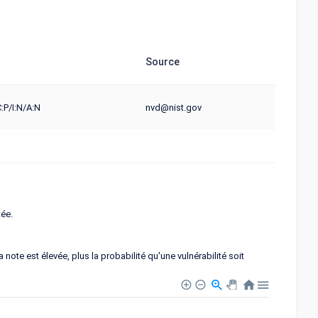
Source
:P/I:N/A:N
nvd@nist.gov
tée.
note est élevée, plus la probabilité qu'une vulnérabilité soit