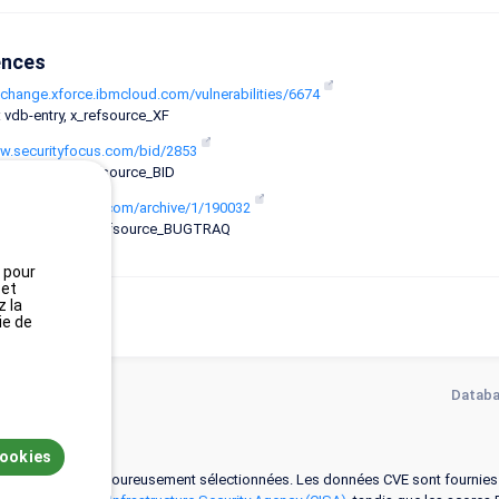
ences
xchange.xforce.ibmcloud.com/vulnerabilities/6674
 vdb-entry, x_refsource_XF
ww.securityfocus.com/bid/2853
 vdb-entry, x_refsource_BID
ww.securityfocus.com/archive/1/190032
: mailing-list, x_refsource_BUGTRAQ
, pour
 et
z la
ie de
Databa
cookies
ces de référence rigoureusement sélectionnées. Les données CVE sont fournie