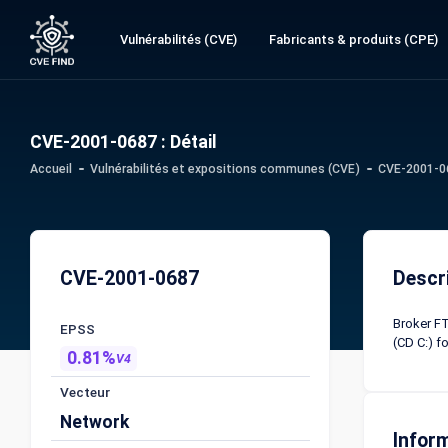
Vulnérabilités (CVE)
Fabricants & produits (CPE)
CVE-2001-0687 : Détail
Accueil
Vulnérabilités et expositions communes (CVE)
CVE-2001-06
CVE-2001-0687
Descr
Broker FT
EPSS
(CD C:) f
0.81%
V4
Vecteur
Network
Infor