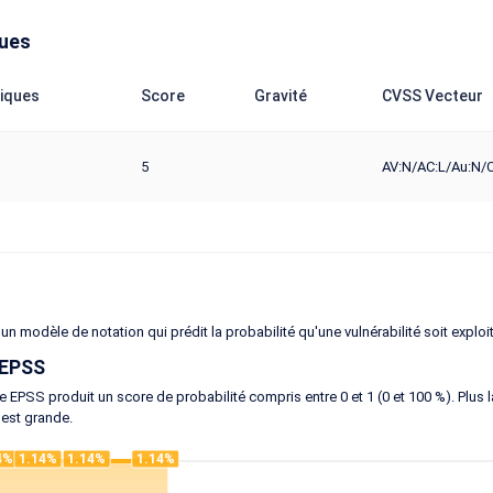
ques
iques
Score
Gravité
CVSS Vecteur
5
AV:N/AC:L/Au:N/C
un modèle de notation qui prédit la probabilité qu'une vulnérabilité soit exploi
 EPSS
 EPSS produit un score de probabilité compris entre 0 et 1 (0 et 100 %). Plus la 
 est grande.
4%
1.14%
1.14%
1.14%