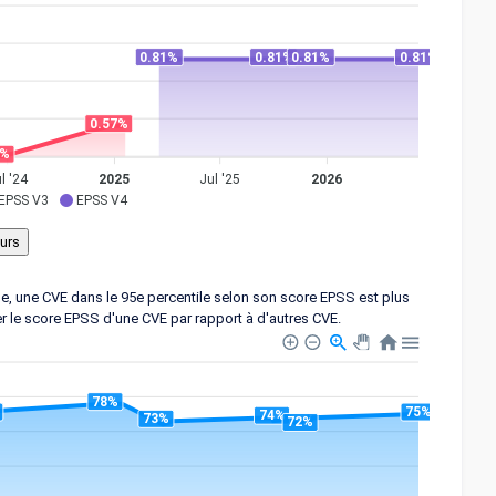
0.81%
0.81%
0.81%
0.81%
0.57%
6%
l '24
2025
Jul '25
2026
EPSS V3
EPSS V4
ple, une CVE dans le 95e percentile selon son score EPSS est plus
er le score EPSS d'une CVE par rapport à d'autres CVE.
78%
75%
74%
73%
72%