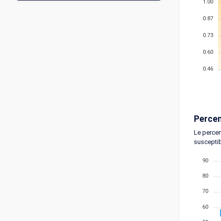
1.00
0.87
0.73
0.60
0.46
Percen
Le percen
susceptib
90
80
70
60