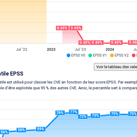
0.65%
0.65%
0.46%
0.46%
0.46%
0.4
Jul '22
2023
Jul '23
2024
Ju
EPSS V0
EPSS V1
EPSS V2
tile EPSS
tile est utilisé pour classer les CVE en fonction de leur score EPSS. Par exem
le d'être exploitée que 95 % des autres CVE. Ainsi, le percentile sert à compar
77%
76%
75%
75%
73%
72%
59%
58%
56%