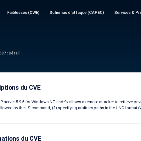
Faiblesses (CWE)
Schémas d'attaque (CAPEC)
Services & Pri
87 : Détail
iptions du CVE
P server 5.9.5 for Windows NT and 9x allows a remote attacker to retrieve pr
ollowed by the LS command, (2) specifying arbitrary paths in the UNC forma
mations du CVE