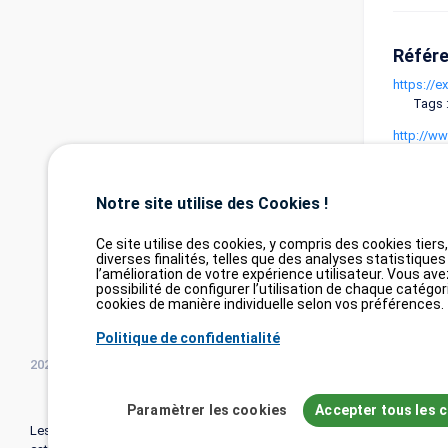
Référ
https://e
Tags :
http://w
Tags :
http://w
Notre site utilise des Cookies !
Tags 
Ce site utilise des cookies, y compris des cookies tiers
diverses finalités, telles que des analyses statistiques
l’amélioration de votre expérience utilisateur. Vous ave
possibilité de configurer l’utilisation de chaque catégor
cookies de manière individuelle selon vos préférences.
Politique de confidentialité
2026©
tesweb SA
,
bexxo Cyber Security
Paramètrer les cookies
Accepter tous les 
Les informations affichées sur CVE Find proviennent de plusieurs sour