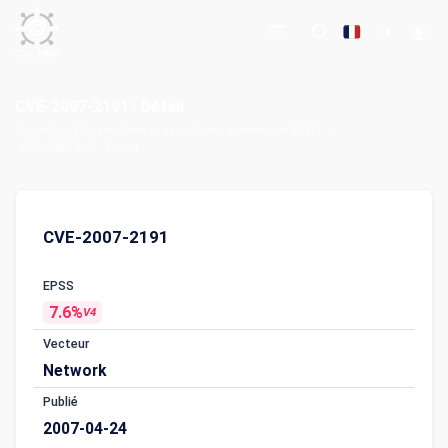
CVE-2007-2191 : Détail
Accueil
Vulnérabilités et expositions communes (CVE)
CVE-2007-2191 : Détail
CVE-2007-2191
EPSS
7.6%
V4
Vecteur
Network
Publié
2007-04-24