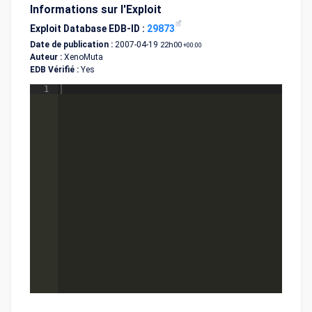
Informations sur l'Exploit
Exploit Database EDB-ID :
29873
Date de publication :
2007-04-19
22h00
+00:00
Auteur :
XenoMuta
EDB Vérifié :
Yes
1