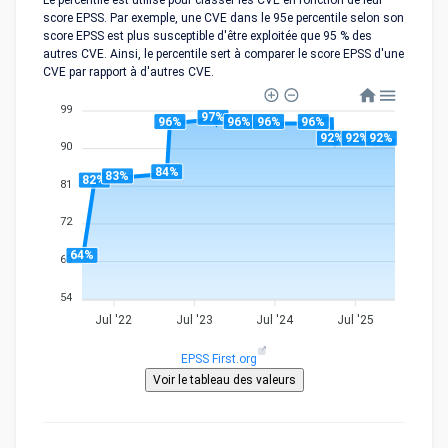
Le percentile est utilisé pour classer les CVE en fonction de leur
score EPSS. Par exemple, une CVE dans le 95e percentile selon son
score EPSS est plus susceptible d'être exploitée que 95 % des
autres CVE. Ainsi, le percentile sert à comparer le score EPSS d'une
CVE par rapport à d'autres CVE.
99
97%
96%
96%
96%
96%
92%
92%
92%
90
84%
83%
82%
81
72
64%
63
54
Jul '22
Jul '23
Jul '24
Jul '25
EPSS First.org