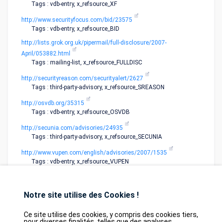
Tags : vdb-entry, x_refsource_XF
http://www.securityfocus.com/bid/23575
Tags : vdb-entry, x_refsource_BID
http://lists.grok.org.uk/pipermail/full-disclosure/2007-
April/053882.html
Tags : mailing-list, x_refsource_FULLDISC
http://securityreason.com/securityalert/2627
Tags : third-party-advisory, x_refsource_SREASON
http://osvdb.org/35315
Tags : vdb-entry, x_refsource_OSVDB
http://secunia.com/advisories/24935
Tags : third-party-advisory, x_refsource_SECUNIA
http://www.vupen.com/english/advisories/2007/1535
Tags : vdb-entry, x_refsource_VUPEN
Notre site utilise des Cookies !
Ce site utilise des cookies, y compris des cookies tiers,
pour diverses finalités, telles que des analyses