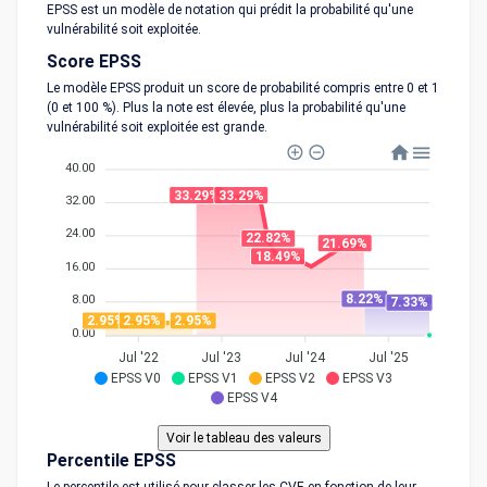
EPSS est un modèle de notation qui prédit la probabilité qu'une
vulnérabilité soit exploitée.
Score EPSS
Le modèle EPSS produit un score de probabilité compris entre 0 et 1
(0 et 100 %). Plus la note est élevée, plus la probabilité qu'une
vulnérabilité soit exploitée est grande.
40.00
33.29%
33.29%
32.00
24.00
22.82%
21.69%
18.49%
16.00
8.22%
8.00
7.33%
2.95%
2.95%
2.95%
0.00
Jul '22
Jul '23
Jul '24
Jul '25
EPSS V0
EPSS V1
EPSS V2
EPSS V3
EPSS V4
Percentile EPSS