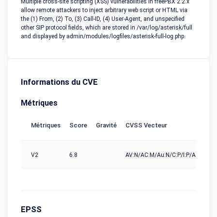
Multiple cross-site scripting (XSS) vulnerabilities in freePBX 2.2.x
allow remote attackers to inject arbitrary web script or HTML via
the (1) From, (2) To, (3) Call-ID, (4) User-Agent, and unspecified
other SIP protocol fields, which are stored in /var/log/asterisk/full
and displayed by admin/modules/logfiles/asterisk-full-log.php.
Informations du CVE
Métriques
Métriques
Score
Gravité
CVSS Vecteur
So
V2
6.8
AV:N/AC:M/Au:N/C:P/I:P/A:P
nv
EPSS