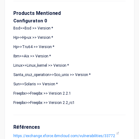
Products Mentioned
Configuraton 0
Bsd>>Bsd >> Version *
Hp>>Hp-ux >> Version *
Hp>>Tru64 >> Version *
Ibm>>Aix >> Version *
Linux>>Linux_kernel >> Version *
Santa_cruz_operation>>Sco_unix >> Version *
Sun>>Solaris >> Version *
Freepbx>>Freepbx >> Version 2.2.1
Freepbx>>Freepbx >> Version 2.2_rc1
Références
https://exchange.xforce.ibmcloud.com/vulnerabilities/33772