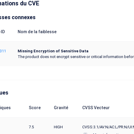
mations du CVE
sses connexes
ID
Nom de la faiblesse
311
Missing Encryption of Sensitive Data
The product does not encrypt sensitive or critical information befo
ques
iques
Score
Gravité
CVSS Vecteur
7.5
HIGH
CVSS:3.1/AV:N/AC:L/PR:N/UI: