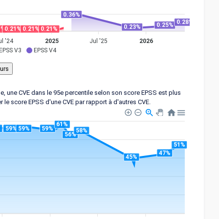
0.36%
0.28%
0.25%
0.23%
1%
0.21%
0.21%
0.21%
ul '24
2025
Jul '25
2026
EPSS V3
EPSS V4
ple, une CVE dans le 95e percentile selon son score EPSS est plus
er le score EPSS d'une CVE par rapport à d'autres CVE.
61%
%
59%
59%
59%
58%
56%
51%
47%
45%