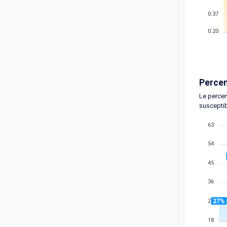
0.37
0.20
Percen
Le percen
susceptib
63
54
45
36
27%
27
18