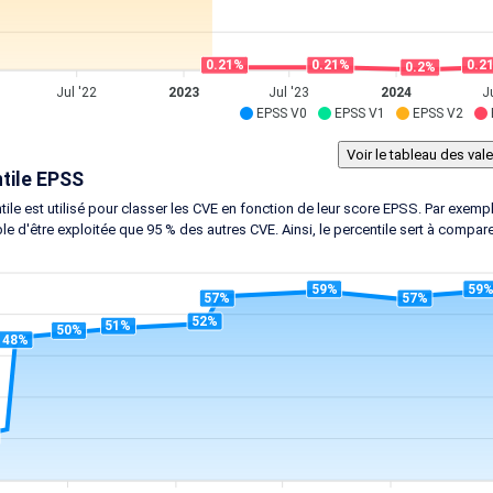
0.21%
0.21%
0.2
0.2%
Jul '22
2023
Jul '23
2024
J
EPSS V0
EPSS V1
EPSS V2
tile EPSS
tile est utilisé pour classer les CVE en fonction de leur score EPSS. Par exem
le d'être exploitée que 95 % des autres CVE. Ainsi, le percentile sert à compar
59%
59
57%
57%
52%
51%
50%
48%