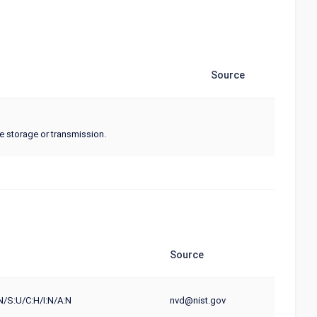
Source
re storage or transmission.
Source
N/S:U/C:H/I:N/A:N
nvd@nist.gov