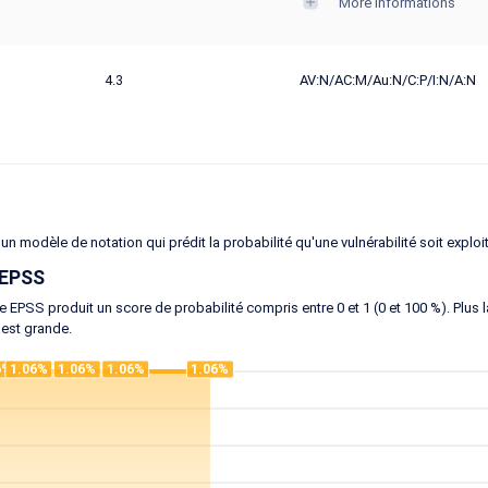
More informations
4.3
AV:N/AC:M/Au:N/C:P/I:N/A:N
un modèle de notation qui prédit la probabilité qu'une vulnérabilité soit exploi
 EPSS
 EPSS produit un score de probabilité compris entre 0 et 1 (0 et 100 %). Plus la 
 est grande.
6%
1.06%
1.06%
1.06%
1.06%