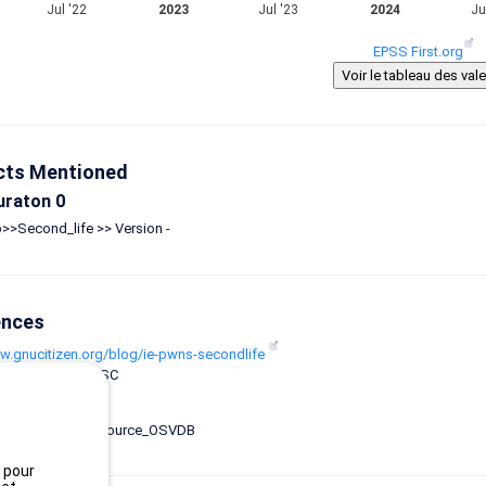
Jul '22
2023
Jul '23
2024
Ju
EPSS First.org
cts Mentioned
uraton 0
>>Second_life >> Version -
ences
ww.gnucitizen.org/blog/ie-pwns-secondlife
: x_refsource_MISC
svdb.org/45947
: vdb-entry, x_refsource_OSVDB
, pour