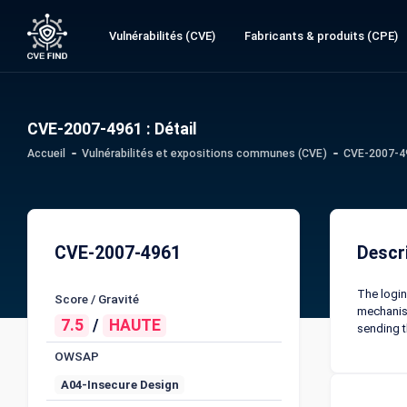
Vulnérabilités (CVE)
Fabricants & produits (CPE)
CVE-2007-4961 : Détail
Accueil
Vulnérabilités et expositions communes (CVE)
CVE-2007-49
CVE-2007-4961
Descr
The login
Score / Gravité
mechanism
7.5
/
HAUTE
sending t
OWSAP
A04-Insecure Design