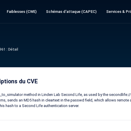
Faiblesses (CWE)
Schémas d'attaque (CAPEC)
Services & Pri
61 : Détail
iptions du CVE
_to_simulator method in Linden Lab Second Life, as used by the secondlife://
s, sends an MD5 hash in cleartext in the passwd field, which allows remote at
his hash to a Second Life authentication server.