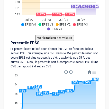
0.50
0.36%
0.36%
0.36%
0.31
0.12%
0.12%
0.12%
0.12
Jul '22
Jul '23
Jul '24
Jul '25
EPSS V0
EPSS V1
EPSS V2
EPSS V3
EPSS V4
Percentile EPSS
Le percentile est utilisé pour classer les CVE en fonction de leur
score EPSS. Par exemple, une CVE dans le 95e percentile selon son
score EPSS est plus susceptible d'être exploitée que 95 % des
autres CVE. Ainsi, le percentile sert à comparer le score EPSS d'une
CVE par rapport à d'autres CVE.
63
59%
56%
56%
54
52%
51%
48%
48%
47%
46%
45%
45%
45
36