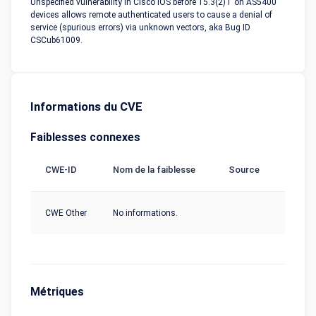
Unspecified vulnerability in Cisco IOS before 15.3(2)T on AS5400
devices allows remote authenticated users to cause a denial of
service (spurious errors) via unknown vectors, aka Bug ID
CSCub61009.
Informations du CVE
Faiblesses connexes
CWE-ID
Nom de la faiblesse
Source
CWE Other
No informations.
Métriques