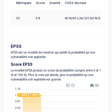
Métriques
Score
Gravité
CVSS Vecteur
So
V2
6.8
AV:N/AC:L/Au:S/C:N/I:N/A:C
nv
EPSS
EPSS est un modèle de notation qui prédit la probabilité qu'une
vulnérabilité soit exploitée.
Score EPSS
Le modèle EPSS produit un score de probabilité compris entre 0 et 1
(0 et 100 %). Plus la note est élevée, plus la probabilité qu'une
vulnérabilité soit exploitée est grande.
1.25
1.06%
1.06%
1.06
0.87
0.68