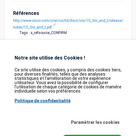
Références
http://www.cisco.com/c/en/us/td/docs/ios/15_3m_and_t/release/
notes/15_3m_and_t.pdf
Tags : x_refsource_CONFIRM
Notre site utilise des Cookies !
Ce site utilise des cookies, y compris des cookies tiers,
pour diverses finalités, telles que des analyses
statistiques et l’amélioration de votre expérience
Database
GDPR
Contact
Purchase
utilisateur. Vous avez la possibilité de configurer
Partners
l’utilisation de chaque catégorie de cookies de manière
individuelle selon vos préférences.
2026©
tesweb SA
,
bexxo Cyber Security
Politique de confidentialité
Les informations affichées sur CVE Find proviennent de plusieurs sources de
référence rigoureusement sélectionnées. Les données CVE sont fournies par
MITRE Corporation
et la
National Vulnerability Database (NVD)
. Le catalogue
Paramètrer les cookies
des vulnérabilités activement exploitées (KEV) provient de la
Cybersecurity
and Infrastructure Security Agency (CISA)
, tandis que les scores EPSS sont
issus de
FIRST.org
. Enfin, les données relatives aux faiblesses logicielles