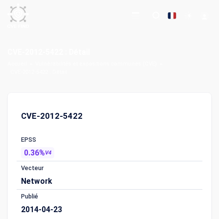
CVE-2012-5422 : Détail
Accueil
Vulnérabilités et expositions communes (CVE)
CVE-2012-5422 : Détail
CVE-2012-5422
EPSS
0.36%
V4
Vecteur
Network
Publié
2014-04-23