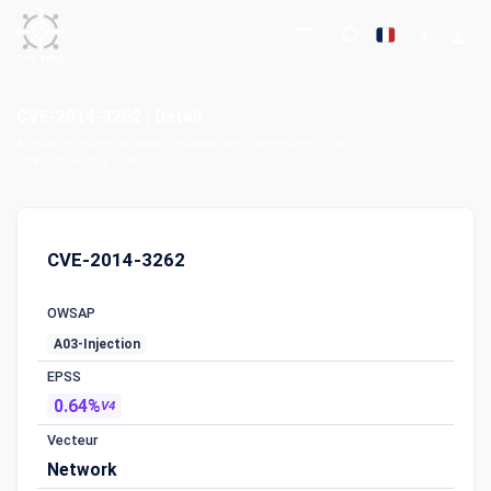
CVE-2014-3262 : Détail
Accueil
Vulnérabilités et expositions communes (CVE)
CVE-2014-3262 : Détail
CVE-2014-3262
OWSAP
A03-Injection
EPSS
0.64%
V4
Vecteur
Network