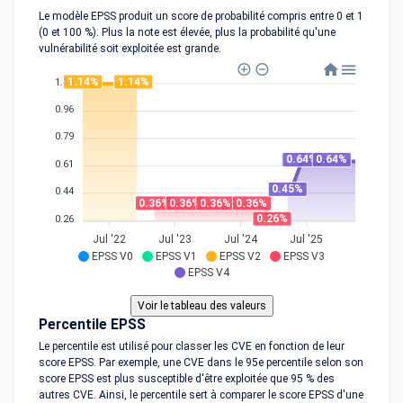
Le modèle EPSS produit un score de probabilité compris entre 0 et 1
(0 et 100 %). Plus la note est élevée, plus la probabilité qu'une
vulnérabilité soit exploitée est grande.
1.14%
1.14%
1.14
0.96
0.79
0.64%
0.64%
0.61
0.45%
0.44
0.36%
0.36%
0.36%
0.36%
0.26%
0.26
Jul '22
Jul '23
Jul '24
Jul '25
EPSS V0
EPSS V1
EPSS V2
EPSS V3
EPSS V4
Percentile EPSS
Le percentile est utilisé pour classer les CVE en fonction de leur
score EPSS. Par exemple, une CVE dans le 95e percentile selon son
score EPSS est plus susceptible d'être exploitée que 95 % des
autres CVE. Ainsi, le percentile sert à comparer le score EPSS d'une