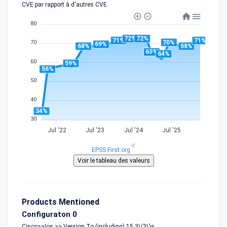
CVE par rapport à d'autres CVE.
80
72%
72%
71%
71%
70%
70
69%
68%
68%
65%
64%
60
59%
56%
50
40
34%
30
Jul '22
Jul '23
Jul '24
Jul '25
EPSS First.org
Products Mentioned
Configuraton 0
Cisco>>Ios >> Version To (including) 15.3\(3\)s