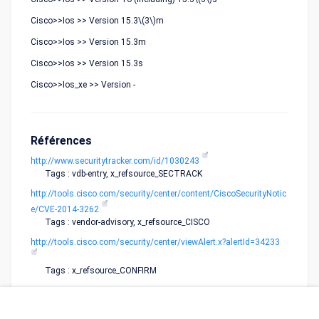
Cisco>>Ios >> Version 15.3\(3\)m
Cisco>>Ios >> Version 15.3m
Cisco>>Ios >> Version 15.3s
Cisco>>Ios_xe >> Version -
Références
http://www.securitytracker.com/id/1030243
Tags : vdb-entry, x_refsource_SECTRACK
http://tools.cisco.com/security/center/content/CiscoSecurityNotic
e/CVE-2014-3262
Tags : vendor-advisory, x_refsource_CISCO
http://tools.cisco.com/security/center/viewAlert.x?alertId=34233
Tags : x_refsource_CONFIRM