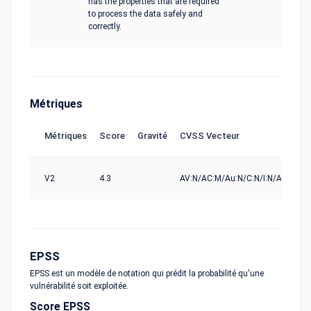
has the properties that are required
to process the data safely and
correctly.
Métriques
Métriques
Score
Gravité
CVSS Vecteur
S
V2
4.3
AV:N/AC:M/Au:N/C:N/I:N/A:P
nv
EPSS
EPSS est un modèle de notation qui prédit la probabilité qu'une
vulnérabilité soit exploitée.
Score EPSS