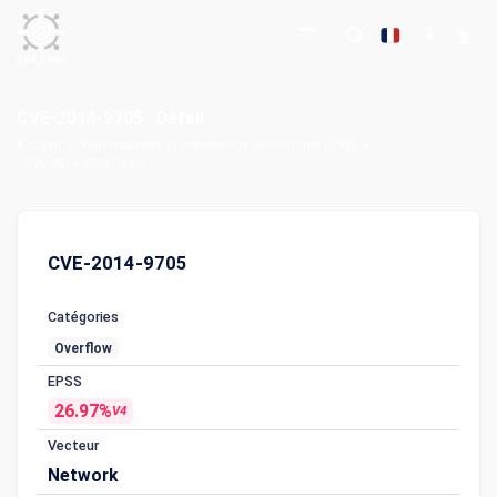
CVE-2014-9705 : Détail
Accueil
Vulnérabilités et expositions communes (CVE)
CVE-2014-9705 : Détail
CVE-2014-9705
Catégories
Overflow
EPSS
26.97%
V4
Vecteur
Network