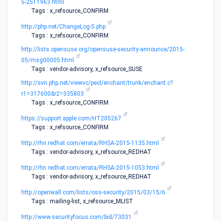
5-2511963.html
Tags : x_refsource_CONFIRM
http://php.net/ChangeLog-5.php
Tags : x_refsource_CONFIRM
http://lists.opensuse.org/opensuse-security-announce/2015-
05/msg00005.html
Tags : vendor-advisory, x_refsource_SUSE
http://svn.php.net/viewvc/pecl/enchant/trunk/enchant.c?
r1=317600&r2=335803
Tags : x_refsource_CONFIRM
https://support.apple.com/HT205267
Tags : x_refsource_CONFIRM
http://rhn.redhat.com/errata/RHSA-2015-1135.html
Tags : vendor-advisory, x_refsource_REDHAT
http://rhn.redhat.com/errata/RHSA-2015-1053.html
Tags : vendor-advisory, x_refsource_REDHAT
http://openwall.com/lists/oss-security/2015/03/15/6
Tags : mailing-list, x_refsource_MLIST
http://www.securityfocus.com/bid/73031