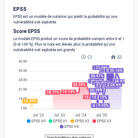
EPSS
EPSS est un modèle de notation qui prédit la probabilité qu'une
vulnérabilité soit exploitée.
Score EPSS
Le modèle EPSS produit un score de probabilité compris entre 0 et 1
(0 et 100 %). Plus la note est élevée, plus la probabilité qu'une
vulnérabilité soit exploitée est grande.
42.00
37.26%
37.26%
37.26%
35.16%
35.16%
35.16%
35.16%
35.16%
35.16%
35.16%
35.00
30.97%
28.00
27.14%
27.14%
26.97%
25.77%
25.77%
24.6%
24.6%
24.6%
24.6%
24.55%
24.27%
23.29%
23.29%
23.29%
21.00
20.39%
19.13%
18.77%
15.39%
15.02%
15.02%
15%
15%
14.00
12.25%
9.02%
8.93%
8.93%
7.00
Jul '22
Jul '23
Jul '24
Jul '25
EPSS V0
EPSS V1
EPSS V2
EPSS V3
EPSS V4