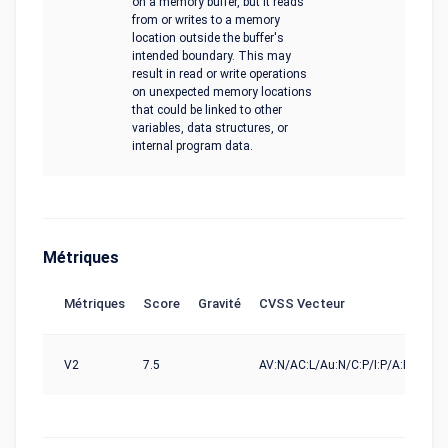
on a memory buffer, but it reads
from or writes to a memory
location outside the buffer's
intended boundary. This may
result in read or write operations
on unexpected memory locations
that could be linked to other
variables, data structures, or
internal program data.
Métriques
Métriques
Score
Gravité
CVSS Vecteur
So
V2
7.5
AV:N/AC:L/Au:N/C:P/I:P/A:P
nvd