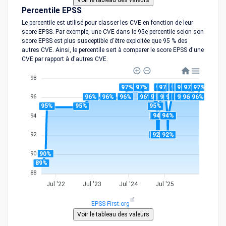
Percentile EPSS
Le percentile est utilisé pour classer les CVE en fonction de leur
score EPSS. Par exemple, une CVE dans le 95e percentile selon son
score EPSS est plus susceptible d'être exploitée que 95 % des
autres CVE. Ainsi, le percentile sert à comparer le score EPSS d'une
CVE par rapport à d'autres CVE.
98
97%
97%
97%
97%
97%
97%
97%
97%
97%
97%
97%
97%
97%
96%
96%
96%
96%
96%
96%
96%
96%
96%
96%
96%
96%
96%
96%
96%
96%
96
95%
95%
95%
94%
94%
94%
94%
94
92%
92%
92%
92
90%
90
89%
88
Jul '22
Jul '23
Jul '24
Jul '25
EPSS First.org