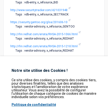
Tags : vdb-entry, x_refsource_BID
http://www.securitytracker.com/id/1031948
Tags : vdb-entry, x_refsource_SECTRACK
https://security.gentoo.org/glsa/201606-10
Tags : vendor-advisory, x_refsource_GENTOO
http://rhn.redhat.com/errata/RHSA-2015-1066.html
Tags : vendor-advisory, x_refsource_REDHAT
http://rhn.redhat.com/errata/RHSA-2015-1218.html
Tags : vendor-advisory, x_refsource_REDHAT
Notre site utilise des Cookies !
Ce site utilise des cookies, y compris des cookies tiers,
pour diverses finalités, telles que des analyses
statistiques et l’amélioration de votre expérience
Database
GDPR
Contact
Purchase
utilisateur. Vous avez la possibilité de configurer
Partners
l’utilisation de chaque catégorie de cookies de manière
individuelle selon vos préférences.
2026©
tesweb SA
,
bexxo Cyber Security
Politique de confidentialité