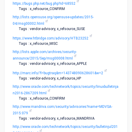
https://bugs.php.net/bug.php?id=68552
Tags : x_refsource_CONFIRM
http://lists.opensuse.org/opensuse-updates/2015-
04/msg00002.html
Tags : vendor-advisory, x_refsource_SUSE
https://www.htbridge.com/advisory/HTB23252
Tags : x_refsource_MISC
http://lists.apple.com/archives/security-
announce/2015/Sep/msg00008.html
Tags : vendor-advisory, x_refsource_APPLE
http://marc.info/?l=bugtraq&m=143748090628601&w=2
Tags : vendor-advisory, x_refsource_HP
http://www.oracle.com/technetwork/topics/security/linuxbulletinja
n2016-2867209.html
Tags : x_refsource_CONFIRM
http://www.mandriva.com/security/advisories?name=MDVSA-
2015:079
Tags : vendor-advisory, x_refsource_MANDRIVA
http://www.oracle.com/technetwork/topics/security/bulletinjul201