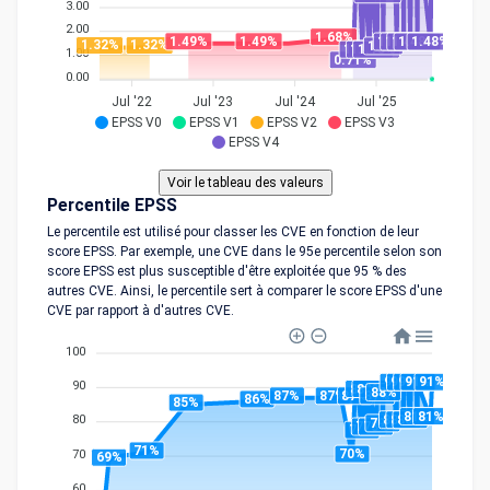
3.00
2.00
1.68%
1.49%
1.49%
1.48%
1.48%
1.48%
1.48%
1.48%
1.32%
1.32%
1.3%
1.15%
1.15%
1.15%
1.00
0.71%
0.00
Jul '22
Jul '23
Jul '24
Jul '25
EPSS V0
EPSS V1
EPSS V2
EPSS V3
EPSS V4
Percentile EPSS
Le percentile est utilisé pour classer les CVE en fonction de leur
score EPSS. Par exemple, une CVE dans le 95e percentile selon son
score EPSS est plus susceptible d'être exploitée que 95 % des
autres CVE. Ainsi, le percentile sert à comparer le score EPSS d'une
CVE par rapport à d'autres CVE.
100
91%
91%
91%
91%
91%
90
89%
89%
88%
87%
87%
87%
87%
86%
85%
81%
81%
80%
80%
80%
80
79%
78%
78%
77%
71%
70%
70
69%
60