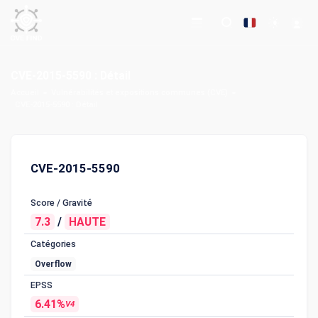
CVE-2015-5590 : Détail
Accueil
Vulnérabilités et expositions communes (CVE)
CVE-2015-5590 : Détail
CVE-2015-5590
Score / Gravité
7.3
/
HAUTE
Catégories
Overflow
EPSS
6.41%
V4