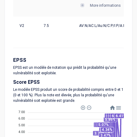
More informations
V2
7.5
AV:N/AC:L/Au:N/C:P/I:P/A:P
EPSS
EPSS est un modèle de notation qui prédit la probabilité qu'une
vulnérabilité soit exploitée.
Score EPSS
Le modèle EPSS produit un score de probabilité compris entre 0 et 1
(0 et 100 %). Plus la note est élevée, plus la probabilité qu'une
vulnérabilité soit exploitée est grande.
7.00
6.41%
6.41%
6.41%
6.41%
6.41%
6.00
5.86%
5.07%
5.07%
5.07%
5.00
4.34%
4.34%
4.00
3.79%
3.47%