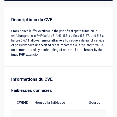
Descriptions du CVE
Stack-based buffer overflow in the phar_fix_filepath function in
ext/phar/phar.c in PHP before 5.4.43, 5.5.x before 5.5.27, and 5.6.x
before 5.6.11 allows remote attackers to cause a denial of service
or possibly have unspecified other impact via a large length value,
as demonstrated by mishandling of an e-mail attachment by the
imap PHP extension.
Informations du CVE
Faiblesses connexes
CWE-ID
Nom de la faiblesse
Source