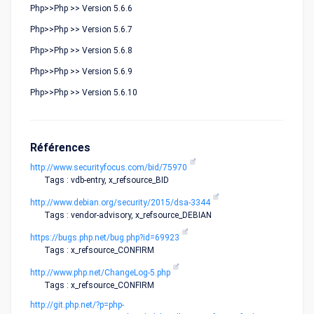
Php>>Php >> Version 5.6.6
Php>>Php >> Version 5.6.7
Php>>Php >> Version 5.6.8
Php>>Php >> Version 5.6.9
Php>>Php >> Version 5.6.10
Références
http://www.securityfocus.com/bid/75970
Tags : vdb-entry, x_refsource_BID
http://www.debian.org/security/2015/dsa-3344
Tags : vendor-advisory, x_refsource_DEBIAN
https://bugs.php.net/bug.php?id=69923
Tags : x_refsource_CONFIRM
http://www.php.net/ChangeLog-5.php
Tags : x_refsource_CONFIRM
http://git.php.net/?p=php-