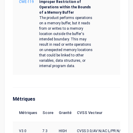
CWE-119
Improper Restriction of
Operations within the Bounds
of a Memory Buffer
The product performs operations
on a memory buffer, but it reads
from or writes to a memory
location outside the buffer's
intended boundary. This may
result in read or write operations
on unexpected memory locations
that could be linked to other
variables, data structures, or
internal program data.
Métriques
Métriques
Score
Gravité
CVSS Vecteur
V3.0
7.3
HIGH
CVSS:3.0/AV:N/AC:L/PR:N/UI:N/S:U