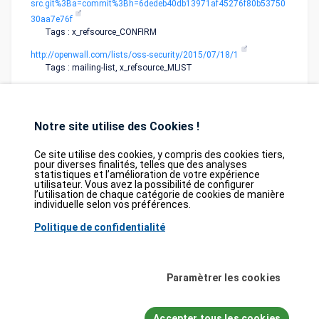
src.git%3Ba=commit%3Bh=6dedeb40db13971af45276f80b53750
30aa7e76f
Tags : x_refsource_CONFIRM
http://openwall.com/lists/oss-security/2015/07/18/1
Tags : mailing-list, x_refsource_MLIST
Notre site utilise des Cookies !
Ce site utilise des cookies, y compris des cookies tiers,
pour diverses finalités, telles que des analyses
statistiques et l’amélioration de votre expérience
Database
GDPR
Contact
Purchase
utilisateur. Vous avez la possibilité de configurer
Partners
l’utilisation de chaque catégorie de cookies de manière
individuelle selon vos préférences.
2026©
tesweb SA
,
bexxo Cyber Security
Politique de confidentialité
Les informations affichées sur CVE Find proviennent de plusieurs sources de
référence rigoureusement sélectionnées. Les données CVE sont fournies par
MITRE Corporation
et la
National Vulnerability Database (NVD)
. Le catalogue
Paramètrer les cookies
des vulnérabilités activement exploitées (KEV) provient de la
Cybersecurity
and Infrastructure Security Agency (CISA)
, tandis que les scores EPSS sont
issus de
FIRST.org
. Enfin, les données relatives aux faiblesses logicielles
Accepter tous les cookies
(CWE) et aux schémas d'attaque courants (CAPEC) sont maintenues par