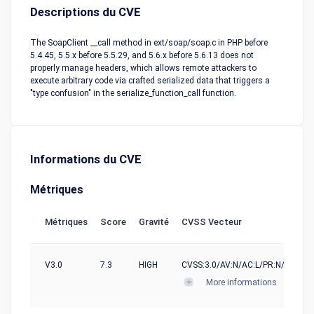
Descriptions du CVE
The SoapClient __call method in ext/soap/soap.c in PHP before
5.4.45, 5.5.x before 5.5.29, and 5.6.x before 5.6.13 does not
properly manage headers, which allows remote attackers to
execute arbitrary code via crafted serialized data that triggers a
"type confusion" in the serialize_function_call function.
Informations du CVE
Métriques
Métriques
Score
Gravité
CVSS Vecteur
V3.0
7.3
HIGH
CVSS:3.0/AV:N/AC:L/PR:N/UI:N/S:U
More informations