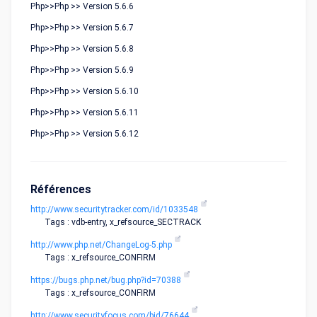
Php>>Php >> Version 5.6.6
Php>>Php >> Version 5.6.7
Php>>Php >> Version 5.6.8
Php>>Php >> Version 5.6.9
Php>>Php >> Version 5.6.10
Php>>Php >> Version 5.6.11
Php>>Php >> Version 5.6.12
Références
http://www.securitytracker.com/id/1033548
Tags : vdb-entry, x_refsource_SECTRACK
http://www.php.net/ChangeLog-5.php
Tags : x_refsource_CONFIRM
https://bugs.php.net/bug.php?id=70388
Tags : x_refsource_CONFIRM
http://www.securityfocus.com/bid/76644