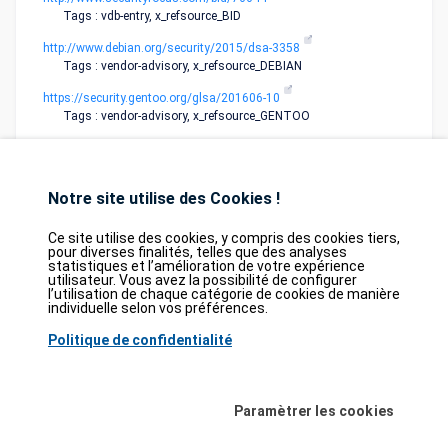
Tags : vdb-entry, x_refsource_BID
http://www.debian.org/security/2015/dsa-3358
Tags : vendor-advisory, x_refsource_DEBIAN
https://security.gentoo.org/glsa/201606-10
Tags : vendor-advisory, x_refsource_GENTOO
Notre site utilise des Cookies !
Ce site utilise des cookies, y compris des cookies tiers,
pour diverses finalités, telles que des analyses
statistiques et l’amélioration de votre expérience
Database
GDPR
Contact
Purchase
utilisateur. Vous avez la possibilité de configurer
Partners
l’utilisation de chaque catégorie de cookies de manière
individuelle selon vos préférences.
2026©
tesweb SA
,
bexxo Cyber Security
Politique de confidentialité
Les informations affichées sur CVE Find proviennent de plusieurs sources de
référence rigoureusement sélectionnées. Les données CVE sont fournies par
MITRE Corporation
et la
National Vulnerability Database (NVD)
. Le catalogue
Paramètrer les cookies
des vulnérabilités activement exploitées (KEV) provient de la
Cybersecurity
and Infrastructure Security Agency (CISA)
, tandis que les scores EPSS sont