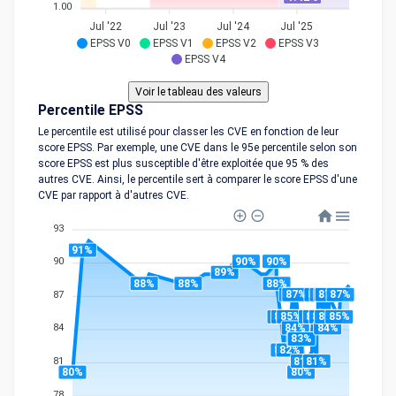
1.00
Jul '22
Jul '23
Jul '24
Jul '25
EPSS V0
EPSS V1
EPSS V2
EPSS V3
EPSS V4
Percentile EPSS
Le percentile est utilisé pour classer les CVE en fonction de leur
score EPSS. Par exemple, une CVE dans le 95e percentile selon son
score EPSS est plus susceptible d'être exploitée que 95 % des
autres CVE. Ainsi, le percentile sert à comparer le score EPSS d'une
CVE par rapport à d'autres CVE.
93
91%
90%
90%
90
89%
88%
88%
88%
87%
87%
87%
87%
87%
87%
87%
87
85%
85%
85%
85%
85%
85%
85%
85%
84%
84%
84
83%
83%
82%
82%
81%
81%
81
80%
80%
78