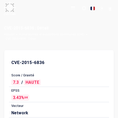
CVE-2015-6836 : Détail
Accueil
Vulnérabilités et expositions communes (CVE)
CVE-2015-6836 : Détail
CVE-2015-6836
Score / Gravité
7.3
/
HAUTE
EPSS
3.43%
V4
Vecteur
Network