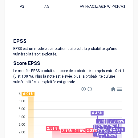
V2
7.5
AV:N/AC:L/Au:N/C:P/I:P/A:P
EPSS
EPSS est un modèle de notation qui prédit la probabilité qu'une
vulnérabilité soit exploitée.
Score EPSS
Le modèle EPSS produit un score de probabilité compris entre 0 et 1
(0 et 100 %). Plus la note est élevée, plus la probabilité qu'une
vulnérabilité soit exploitée est grande.
7.00
6.91%
6.00
5.00
4.46%
4.00
3.43%
3.43%
3.43%
3.43%
3.43%
3.43%
3.43%
3.00
2.7%
2.7%
2.7%
2.7%
2.7%
2.51%
2.37%
2.37%
2.37%
2.37%
2.23%
2.18%
2.18%
2.07%
2.07%
2.07%
2.00
1.75%
1.75%
1.62%
1.42%