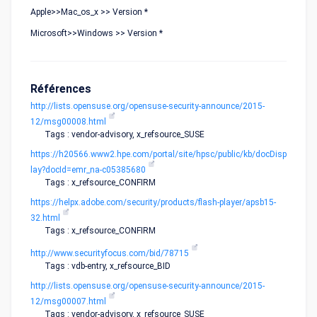
Apple>>Mac_os_x >> Version *
Microsoft>>Windows >> Version *
Références
http://lists.opensuse.org/opensuse-security-announce/2015-
12/msg00008.html
Tags : vendor-advisory, x_refsource_SUSE
https://h20566.www2.hpe.com/portal/site/hpsc/public/kb/docDisp
lay?docId=emr_na-c05385680
Tags : x_refsource_CONFIRM
https://helpx.adobe.com/security/products/flash-player/apsb15-
32.html
Tags : x_refsource_CONFIRM
http://www.securityfocus.com/bid/78715
Tags : vdb-entry, x_refsource_BID
http://lists.opensuse.org/opensuse-security-announce/2015-
12/msg00007.html
Tags : vendor-advisory, x_refsource_SUSE