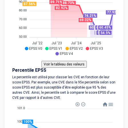
90.00
89.71%
88.73%
87.56%
82.92%
80.00
77.92%
74.21%
70.00
69.02%
60.45%
60.45%
60.45%
60.45%
60.45%
60.45%
60.45%
60.45%
60.45%
60.45%
60.45%
60.00
54.5%
54.5%
54.5%
54.5%
54.5%
54.5%
54.5%
54.5%
54.5%
54.5%
54.5%
50.00
Jul '22
Jul '23
Jul '24
Jul '25
EPSS V0
EPSS V1
EPSS V2
EPSS V3
EPSS V4
Percentile EPSS
Le percentile est utilisé pour classer les CVE en fonction de leur
score EPSS. Par exemple, une CVE dans le 95e percentile selon son
score EPSS est plus susceptible d'être exploitée que 95 % des
autres CVE. Ainsi, le percentile sert à comparer le score EPSS d'une
CVE par rapport à d'autres CVE.
101.0
100%
100.0