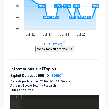
99%
99%
99%
99%
99%
99.0
98%
98%
98%
98%
98%
98.0
97.0
Jul '22
Jul '23
Jul '24
Jul '25
EPSS First.org
Informations sur l'Exploit
Exploit Database EDB-ID :
39650
Date de publication :
2016-03-31
22h00
+00:00
Auteur :
Google Security Research
EDB Vérifié :
Yes
1