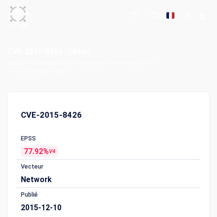
CVE-2015-8426 : Détail
Accueil
Vulnérabilités et expositions communes (CVE)
CVE-2015-8426 : Détail
CVE-2015-8426
EPSS
77.92%
V4
Vecteur
Network
Publié
2015-12-10