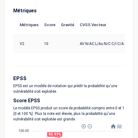
Métriques
Métriques
Score
Gravité
CVSS Vecteur
So
V2
10
AV:N/AC:L/Au:N/C:C/I:C/A:C
nv
EPSS
EPSS est un modèle de notation qui prédit la probabilité qu'une
vulnérabilité soit exploitée.
Score EPSS
Le modèle EPSS produit un score de probabilité compris entre 0 et 1
(0 et 100 %). Plus la note est élevée, plus la probabilité qu'une
vulnérabilité soit exploitée est grande.
100.00
95.93%