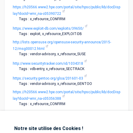
https://h20566.www2.hpe.com/portal/site/hpsc/public/kb/docDisp
lay?docId=emr_na-c05390722
Tags : x_refsource_CONFIRM
https://www.exploit-db.com/exploits/39650/
Tags : exploit, x_refsource_EXPLOIT-DB
http://lists.opensuse.org/opensuse-security-announce/2015-
12/msg00012.html
Tags : vendor-advisory, x_refsource_SUSE
http://www.securitytracker.com/id/1034318
Tags : vdb-entry, x_refsource_SECTRACK
https://security.gentoo.org/glsa/201601-03
Tags : vendor-advisory, x_refsource_GENTOO
https://h20566.www2.hpe.com/portal/site/hpsc/public/kb/docDisp
lay?docId=emr_na-c05356388
Tags : x_refsource_CONFIRM
Notre site utilise des Cookies !