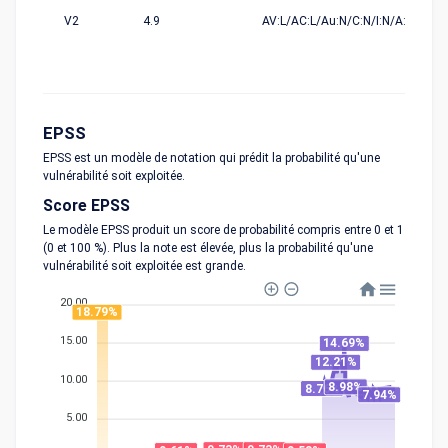
V2
4.9
AV:L/AC:L/Au:N/C:N/I:N/A:C
EPSS
EPSS est un modèle de notation qui prédit la probabilité qu'une
vulnérabilité soit exploitée.
Score EPSS
Le modèle EPSS produit un score de probabilité compris entre 0 et 1
(0 et 100 %). Plus la note est élevée, plus la probabilité qu'une
vulnérabilité soit exploitée est grande.
20.00
18.79%
15.00
14.69%
12.21%
10.00
8.98%
8.76%
7.94%
5.00