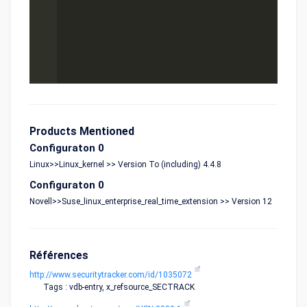
Products Mentioned
Configuraton 0
Linux>>Linux_kernel >> Version To (including) 4.4.8
Configuraton 0
Novell>>Suse_linux_enterprise_real_time_extension >> Version 12
Références
http://www.securitytracker.com/id/1035072
Tags : vdb-entry, x_refsource_SECTRACK