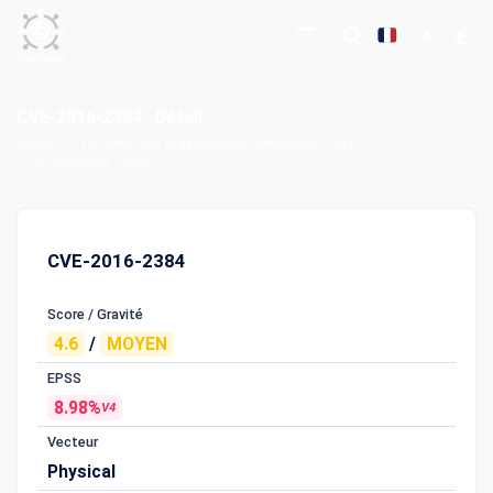
CVE-2016-2384 : Détail
Accueil
Vulnérabilités et expositions communes (CVE)
CVE-2016-2384 : Détail
CVE-2016-2384
Score / Gravité
4.6
/
MOYEN
EPSS
8.98%
V4
Vecteur
Physical