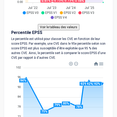
0.73%
0.73%
0.61%
0.58%
0.00
Jul '22
Jul '23
Jul '24
Jul '25
EPSS V0
EPSS V1
EPSS V2
EPSS V3
EPSS V4
Percentile EPSS
Le percentile est utilisé pour classer les CVE en fonction de leur
score EPSS. Par exemple, une CVE dans le 95e percentile selon son
score EPSS est plus susceptible d'être exploitée que 95 % des
autres CVE. Ainsi, le percentile sert à comparer le score EPSS d'une
CVE par rapport à d'autres CVE.
102
96
94%
92%
92%
92%
90
84
80%
79%
78%
78
75%
72