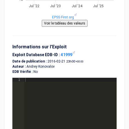
Jul '22
Jul '23
Jul '24
Jul '25
EPSS First.org
Informations sur l'Exploit
Exploit Database EDB-ID :
41999
Date de publication :
2016-02-21
23h00
+00:00
Auteur :
Andrey Konovalov
EDB Vérifié :
No
1