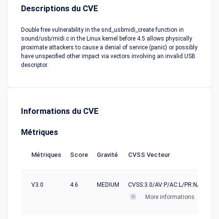
Descriptions du CVE
Double free vulnerability in the snd_usbmidi_create function in
sound/usb/midi.c in the Linux kernel before 4.5 allows physically
proximate attackers to cause a denial of service (panic) or possibly
have unspecified other impact via vectors involving an invalid USB
descriptor.
Informations du CVE
Métriques
Métriques
Score
Gravité
CVSS Vecteur
V3.0
4.6
MEDIUM
CVSS:3.0/AV:P/AC:L/PR:N/UI:N/S:
More informations