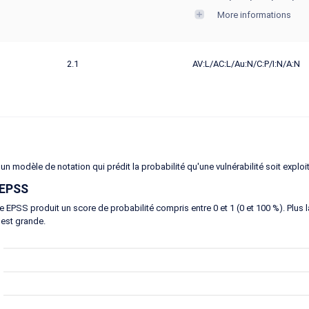
More informations
2.1
AV:L/AC:L/Au:N/C:P/I:N/A:N
un modèle de notation qui prédit la probabilité qu'une vulnérabilité soit exploi
 EPSS
 EPSS produit un score de probabilité compris entre 0 et 1 (0 et 100 %). Plus la 
 est grande.