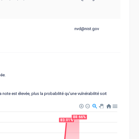
nvd@nist.gov
tée.
note est élevée, plus la probabilité qu'une vulnérabilité soit
88.66%
83.01%