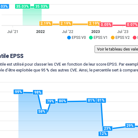
.03%
35.03%
35.03%
2.19%
2.19%
2.19%
0.07%
0.05%
Jul '21
2022
Jul '22
2023
Jul '23
EPSS V0
EPSS V1
EPSS V2
tile EPSS
tile est utilisé pour classer les CVE en fonction de leur score EPSS. Par exem
le d'être exploitée que 95 % des autres CVE. Ainsi, le percentile sert à compar
99%
98%
81%
81%
80%
79%
58%
29%
23%
12%