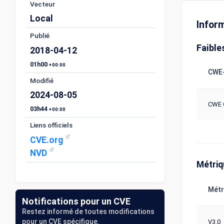
Vecteur
Local
Infor
Publié
Faible
2018-04-12
01h00
+00:00
CWE-
Modifié
2024-08-05
CWE 
03h44
+00:00
Liens officiels
CVE.org
NVD
Métri
Métr
Notifications pour un CVE
Restez informé de toutes modifications
pour un CVE spécifique.
V3.0