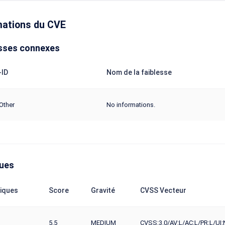
mations du CVE
sses connexes
ID
Nom de la faiblesse
Other
No informations.
ques
iques
Score
Gravité
CVSS Vecteur
5.5
MEDIUM
CVSS:3.0/AV:L/AC:L/PR:L/UI: