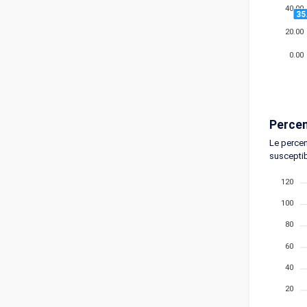
40.00
35
20.00
0.00
Percen
Le percen
susceptib
120
100
80
60
40
20