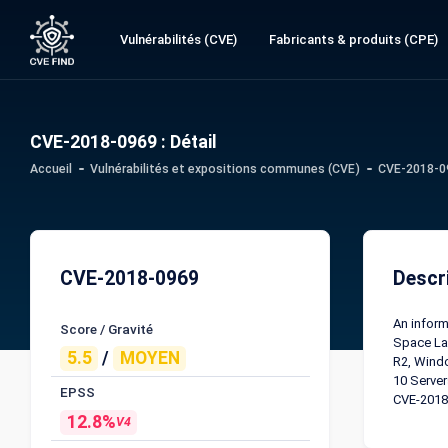
Vulnérabilités (CVE)
Fabricants & produits (CPE)
CVE-2018-0969 : Détail
Accueil
Vulnérabilités et expositions communes (CVE)
CVE-2018-09
CVE-2018-0969
Descr
An inform
Score / Gravité
Space Lay
5.5
/
MOYEN
R2, Wind
10 Server
EPSS
CVE-2018
12.8%
V4