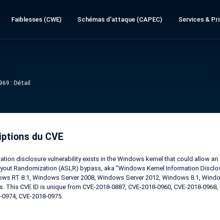
Faiblesses (CWE)
Schémas d'attaque (CAPEC)
Services & Pri
69 : Détail
iptions du CVE
ation disclosure vulnerability exists in the Windows kernel that could allow an 
out Randomization (ASLR) bypass, aka "Windows Kernel Information Disclosu
ows RT 8.1, Windows Server 2008, Windows Server 2012, Windows 8.1, Wind
s. This CVE ID is unique from CVE-2018-0887, CVE-2018-0960, CVE-2018-0968
-0974, CVE-2018-0975.