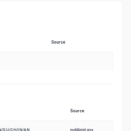
Source
Source
N/S:U/C:H/I:N/A:N
nvd@nist.gov