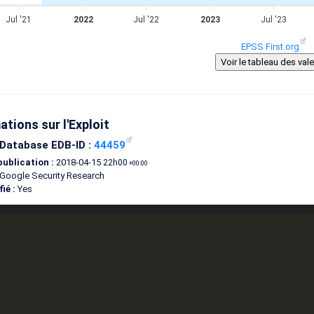
Jul '21
2022
Jul '22
2023
Jul '23
EPSS First.org
ations sur l'Exploit
 Database EDB-ID :
44459
publication :
2018-04-15
22h00
+00:00
Google Security Research
ié :
Yes