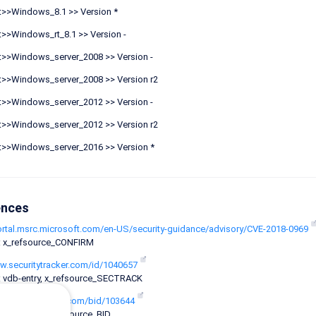
t>>Windows_8.1 >> Version *
t>>Windows_rt_8.1 >> Version -
t>>Windows_server_2008 >> Version -
t>>Windows_server_2008 >> Version r2
t>>Windows_server_2012 >> Version -
t>>Windows_server_2012 >> Version r2
t>>Windows_server_2016 >> Version *
ences
portal.msrc.microsoft.com/en-US/security-guidance/advisory/CVE-2018-0969
: x_refsource_CONFIRM
ww.securitytracker.com/id/1040657
: vdb-entry, x_refsource_SECTRACK
ww.securityfocus.com/bid/103644
 vdb-entry, x_refsource_BID