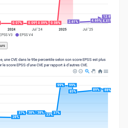
12.8%
4.69%
4.41%
2.61%
0.09%
0.09%
0.08%
0.07%
2024
Jul '24
2025
Jul '25
EPSS V3
EPSS V4
ple, une CVE dans le 95e percentile selon son score EPSS est plus
er le score EPSS d'une CVE par rapport à d'autres CVE.
99%
99%
89%
88%
85%
38%
38%
37%
37%
33%
28%