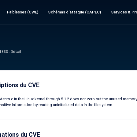
Faiblesses (CWE)
Schémas d'attaque (CAPEC)
Services & Pri
833 : Détail
iptions du CVE
xtents.c in the Linux kernel through 5.1.2 does not zero out the unused memory 
sitive information by reading uninitialized data in the filesystem.
mations du CVE