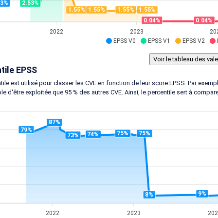
53%
2.53%
1.55%
1.55%
1.55%
1.55%
0.04%
0.04%
2022
2023
20
EPSS V0
EPSS V1
EPSS V2
tile EPSS
tile est utilisé pour classer les CVE en fonction de leur score EPSS. Par exem
le d'être exploitée que 95 % des autres CVE. Ainsi, le percentile sert à compar
87%
79%
75%
75%
74%
73%
9%
8%
2022
2023
20