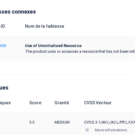
sses connexes
ID
Nom de la faiblesse
908
Use of Uninitialized Resource
The product uses or accesses a resource that has not been initi
ques
iques
Score
Gravité
CVSS Vecteur
5.5
MEDIUM
CVSS:3.1/AV:L/AC:L/PR:L/UI:
More informations