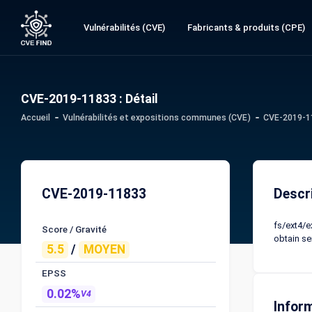
Vulnérabilités (CVE)
Fabricants & produits (CPE)
CVE-2019-11833 : Détail
Accueil
Vulnérabilités et expositions communes (CVE)
CVE-2019-11
CVE-2019-11833
Descr
fs/ext4/e
Score / Gravité
obtain sen
5.5
/
MOYEN
EPSS
0.02%
V4
Infor