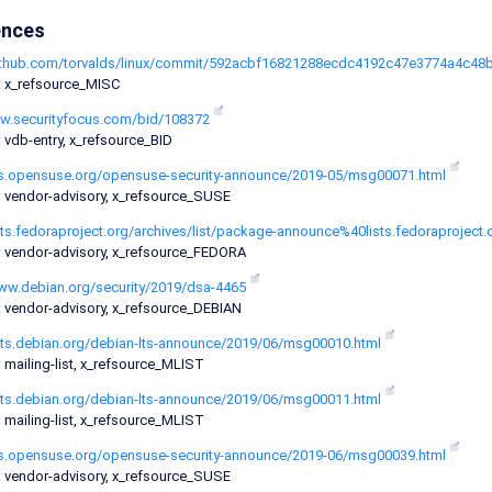
ences
github.com/torvalds/linux/commit/592acbf16821288ecdc4192c47e3774a4c4
: x_refsource_MISC
ww.securityfocus.com/bid/108372
 vdb-entry, x_refsource_BID
ists.opensuse.org/opensuse-security-announce/2019-05/msg00071.html
: vendor-advisory, x_refsource_SUSE
lists.fedoraproject.org/archives/list/package-announce%40lists.fedor
: vendor-advisory, x_refsource_FEDORA
www.debian.org/security/2019/dsa-4465
: vendor-advisory, x_refsource_DEBIAN
ists.debian.org/debian-lts-announce/2019/06/msg00010.html
 mailing-list, x_refsource_MLIST
ists.debian.org/debian-lts-announce/2019/06/msg00011.html
 mailing-list, x_refsource_MLIST
ists.opensuse.org/opensuse-security-announce/2019-06/msg00039.html
: vendor-advisory, x_refsource_SUSE