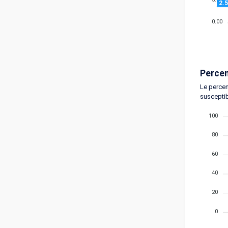
2.
0.00
Percen
Le percen
susceptib
100
80
60
40
20
0