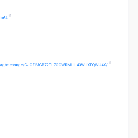
8bb64
aproject.org/message/GJGZIMGB72TL7OGWRMHIL43WHXFQWU4X/