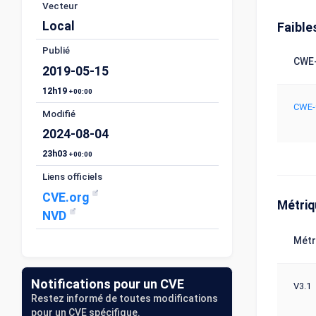
Vecteur
Local
Faible
Publié
CWE-
2019-05-15
12h19
+00:00
CWE-
Modifié
2024-08-04
23h03
+00:00
Liens officiels
CVE.org
Métri
NVD
Métr
Notifications pour un CVE
V3.1
Restez informé de toutes modifications
pour un CVE spécifique.