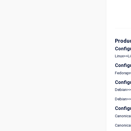
Produ
Config
Linux>>Li
Config
Fedorapr
Config
Debian>>D
Debian>>D
Config
Canonical
Canonical