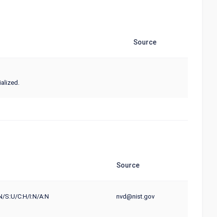
Source
alized.
Source
N/S:U/C:H/I:N/A:N
nvd@nist.gov