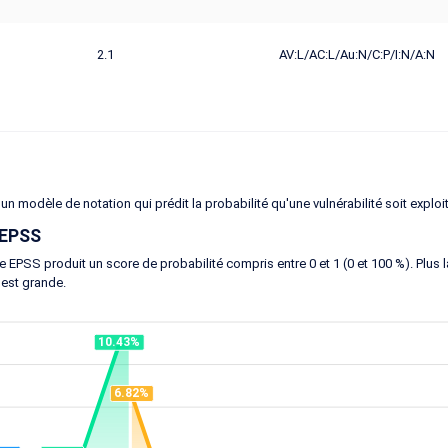
2.1
AV:L/AC:L/Au:N/C:P/I:N/A:N
un modèle de notation qui prédit la probabilité qu'une vulnérabilité soit exploi
 EPSS
 EPSS produit un score de probabilité compris entre 0 et 1 (0 et 100 %). Plus la 
 est grande.
10.43%
6.82%