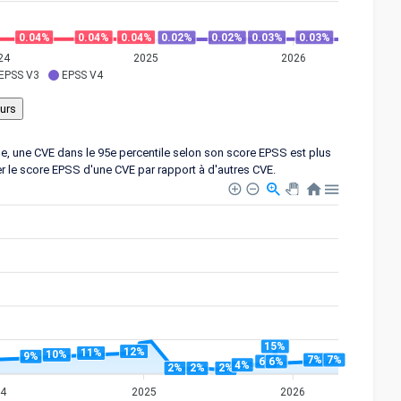
0.04%
0.04%
0.04%
0.03%
0.03%
0.02%
0.02%
24
2025
2026
EPSS V3
EPSS V4
ple, une CVE dans le 95e percentile selon son score EPSS est plus
er le score EPSS d'une CVE par rapport à d'autres CVE.
15%
12%
11%
10%
9%
7%
7%
6%
6%
4%
2%
2%
2%
24
2025
2026