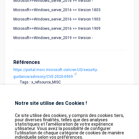
Microsoft>>Windows_server_2016 >> Version -
Microsoft>>Windows_server_2016 >> Version 1803
Microsoft>>Windows_server_2016 >> Version 1903
Microsoft>>Windows_server_2016 >> Version 1909
Microsoft>>Windows_server_2019 >> Version -
Références
https://portal.msrc.microsoft.com/en-US/security-
guidance/advisory/CVE-2020-0959
Tags : x_refsource_MISC
Notre site utilise des Cookies !
Ce site utilise des cookies, y compris des cookies tiers,
pour diverses finalités, telles que des analyses
statistiques et l’amélioration de votre expérience
utilisateur. Vous avez la possibilité de configurer
Database
GDPR
Contact
Purchase
l’utilisation de chaque catégorie de cookies de manière
Partners
individuelle selon vos préférences.