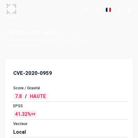
CVE-2020-0959 : Détail
Accueil
Vulnérabilités et expositions communes (CVE)
CVE-2020-0959 : Détail
CVE-2020-0959
Score / Gravité
7.8
/
HAUTE
EPSS
41.32%
V4
Vecteur
Local