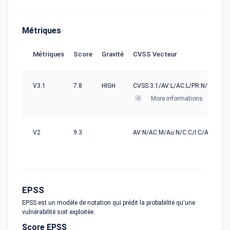
Métriques
Métriques
Score
Gravité
CVSS Vecteur
V3.1
7.8
HIGH
CVSS:3.1/AV:L/AC:L/PR:N/UI:R/S:U
More informations
V2
9.3
AV:N/AC:M/Au:N/C:C/I:C/A:C
EPSS
EPSS est un modèle de notation qui prédit la probabilité qu'une
vulnérabilité soit exploitée.
Score EPSS