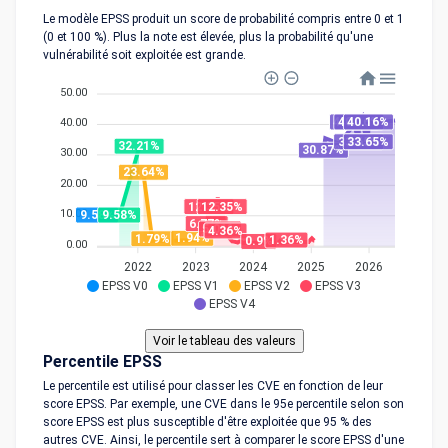
Le modèle EPSS produit un score de probabilité compris entre 0 et 1
(0 et 100 %). Plus la note est élevée, plus la probabilité qu'une
vulnérabilité soit exploitée est grande.
50.00
40.16%
40.16%
40.16%
40.00
33.65%
33.65%
32.21%
30.87%
30.00
23.64%
20.00
12.35%
12.35%
10.00
9.58%
9.58%
6.77%
5.01%
4.36%
1.94%
1.79%
1.36%
0.9%
0.00
2022
2023
2024
2025
2026
EPSS V0
EPSS V1
EPSS V2
EPSS V3
EPSS V4
Percentile EPSS
Le percentile est utilisé pour classer les CVE en fonction de leur
score EPSS. Par exemple, une CVE dans le 95e percentile selon son
score EPSS est plus susceptible d'être exploitée que 95 % des
autres CVE. Ainsi, le percentile sert à comparer le score EPSS d'une