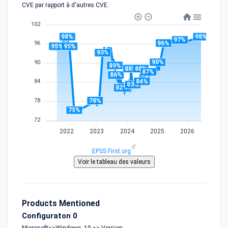
CVE par rapport à d'autres CVE.
102
98%
98%
97%
96%
96
95%
95%
93%
90%
90
89%
88%
88%
87%
86%
84%
84
83%
82%
78%
78
75%
72
2022
2023
2024
2025
2026
EPSS First.org
Products Mentioned
Configuraton 0