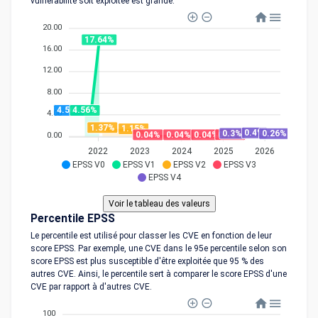
vulnérabilité soit exploitée est grande.
20.00
17.64%
16.00
12.00
8.00
4.56%
4.56%
4.00
1.37%
1.15%
0.4%
0.3%
0.26%
0.06%
0.04%
0.04%
0.04%
0.00
2022
2023
2024
2025
2026
EPSS V0
EPSS V1
EPSS V2
EPSS V3
EPSS V4
Percentile EPSS
Le percentile est utilisé pour classer les CVE en fonction de leur
score EPSS. Par exemple, une CVE dans le 95e percentile selon son
score EPSS est plus susceptible d'être exploitée que 95 % des
autres CVE. Ainsi, le percentile sert à comparer le score EPSS d'une
CVE par rapport à d'autres CVE.
100