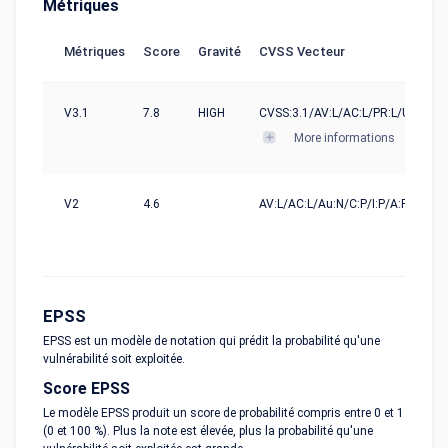
Métriques
Métriques
Score
Gravité
CVSS Vecteur
V3.1
7.8
HIGH
CVSS:3.1/AV:L/AC:L/PR:L/UI:N/S:U
More informations
V2
4.6
AV:L/AC:L/Au:N/C:P/I:P/A:P
EPSS
EPSS est un modèle de notation qui prédit la probabilité qu'une
vulnérabilité soit exploitée.
Score EPSS
Le modèle EPSS produit un score de probabilité compris entre 0 et 1
(0 et 100 %). Plus la note est élevée, plus la probabilité qu'une