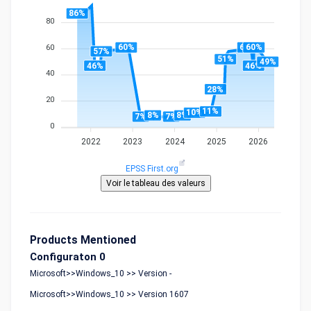
86%
80
60%
60%
60%
60
57%
51%
49%
46%
46%
40
28%
20
11%
10%
8%
8%
7%
7%
0
2022
2023
2024
2025
2026
EPSS First.org
Products Mentioned
Configuraton 0
Microsoft>>Windows_10 >> Version -
Microsoft>>Windows_10 >> Version 1607