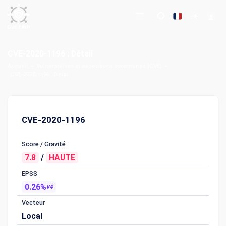
CVE-2020-1196 : Détail
Accueil
Vulnérabilités et expositions communes (CVE)
CVE-2020-1196 : Détail
CVE-2020-1196
Score / Gravité
7.8
/
HAUTE
EPSS
0.26%
V4
Vecteur
Local