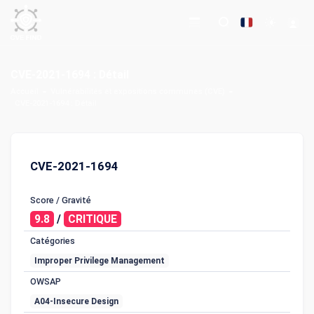
CVE-2021-1694 : Détail
Accueil
Vulnérabilités et expositions communes (CVE)
CVE-2021-1694 : Détail
CVE-2021-1694
Score / Gravité
9.8
/
CRITIQUE
Catégories
Improper Privilege Management
OWSAP
A04-Insecure Design