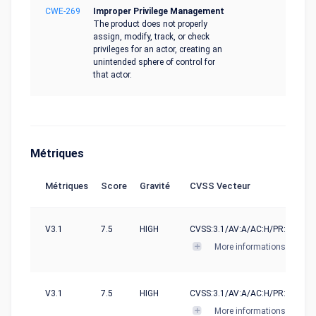
CWE-269
Improper Privilege Management
The product does not properly
assign, modify, track, or check
privileges for an actor, creating an
unintended sphere of control for
that actor.
Métriques
Métriques
Score
Gravité
CVSS Vecteur
V3.1
7.5
HIGH
CVSS:3.1/AV:A/AC:H/PR:N/UI:N/
More informations
V3.1
7.5
HIGH
CVSS:3.1/AV:A/AC:H/PR:N/UI:N/S
More informations