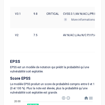
V3.1
9.8
CRITICAL
CVSS:3.1/AV:N/AC:L/PR:N/UI:N/S
More informations
V2
7.5
AV:N/AC:L/Au:N/C:P/I:P/A:P
EPSS
EPSS est un modèle de notation qui prédit la probabilité qu'une
vulnérabilité soit exploitée.
Score EPSS
Le modèle EPSS produit un score de probabilité compris entre 0 et 1
(0 et 100 %). Plus la note est élevée, plus la probabilité qu'une
vulnérabilité soit exploitée est grande.
20.00