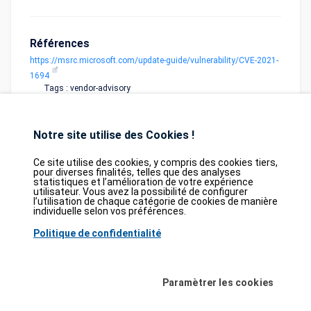
Références
https://msrc.microsoft.com/update-guide/vulnerability/CVE-2021-
1694
Tags : vendor-advisory
Notre site utilise des Cookies !
Ce site utilise des cookies, y compris des cookies tiers,
pour diverses finalités, telles que des analyses
statistiques et l’amélioration de votre expérience
utilisateur. Vous avez la possibilité de configurer
Database
GDPR
Contact
Purchase
l’utilisation de chaque catégorie de cookies de manière
Partners
individuelle selon vos préférences.
2026©
tesweb SA
,
bexxo Cyber Security
Politique de confidentialité
Les informations affichées sur CVE Find proviennent de plusieurs sources de
référence rigoureusement sélectionnées. Les données CVE sont fournies par
Paramètrer les cookies
MITRE Corporation
et la
National Vulnerability Database (NVD)
. Le catalogue
des vulnérabilités activement exploitées (KEV) provient de la
Cybersecurity
and Infrastructure Security Agency (CISA)
, tandis que les scores EPSS sont