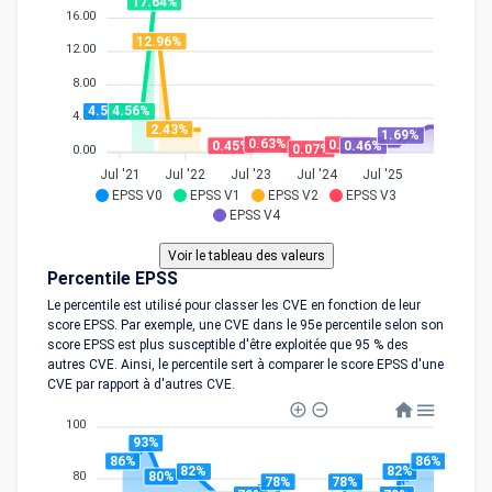
17.64%
16.00
12.96%
12.00
8.00
4.56%
4.56%
4.00
2.43%
1.69%
0.63%
0.59%
0.46%
0.45%
0.07%
0.00
Jul '21
Jul '22
Jul '23
Jul '24
Jul '25
EPSS V0
EPSS V1
EPSS V2
EPSS V3
EPSS V4
Percentile EPSS
Le percentile est utilisé pour classer les CVE en fonction de leur
score EPSS. Par exemple, une CVE dans le 95e percentile selon son
score EPSS est plus susceptible d'être exploitée que 95 % des
autres CVE. Ainsi, le percentile sert à comparer le score EPSS d'une
CVE par rapport à d'autres CVE.
100
93%
86%
86%
82%
82%
80%
80
78%
78%