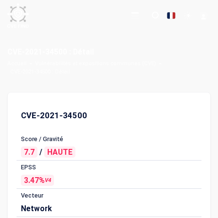
CVE-2021-34500 : Détail
Accueil
Vulnérabilités et expositions communes (CVE)
CVE-2021-34500 : Détail
CVE-2021-34500
Score / Gravité
7.7
/
HAUTE
EPSS
3.47%
V4
Vecteur
Network