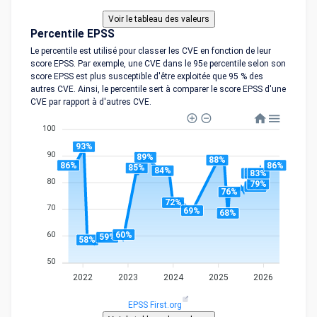
Percentile EPSS
Le percentile est utilisé pour classer les CVE en fonction de leur
score EPSS. Par exemple, une CVE dans le 95e percentile selon son
score EPSS est plus susceptible d'être exploitée que 95 % des
autres CVE. Ainsi, le percentile sert à comparer le score EPSS d'une
CVE par rapport à d'autres CVE.
100
93%
90
89%
88%
86%
86%
85%
84%
83%
83%
83%
80
79%
78%
76%
72%
70
69%
68%
60%
60
59%
58%
50
2022
2023
2024
2025
2026
EPSS First.org