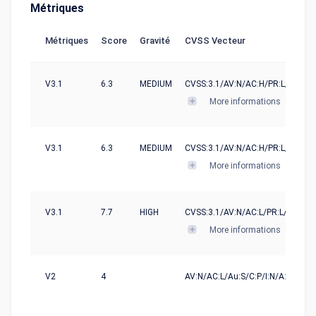
Métriques
Métriques
Score
Gravité
CVSS Vecteur
V3.1
6.3
MEDIUM
CVSS:3.1/AV:N/AC:H/PR:L/UI:N/S:
More informations
V3.1
6.3
MEDIUM
CVSS:3.1/AV:N/AC:H/PR:L/UI:N/S:
More informations
V3.1
7.7
HIGH
CVSS:3.1/AV:N/AC:L/PR:L/UI:N/S:
More informations
V2
4
AV:N/AC:L/Au:S/C:P/I:N/A:N