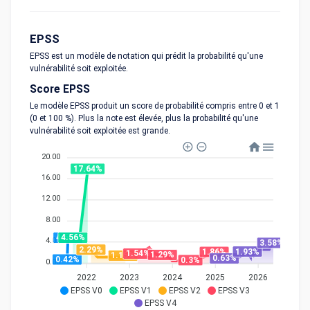
EPSS
EPSS est un modèle de notation qui prédit la probabilité qu'une
vulnérabilité soit exploitée.
Score EPSS
Le modèle EPSS produit un score de probabilité compris entre 0 et 1
(0 et 100 %). Plus la note est élevée, plus la probabilité qu'une
vulnérabilité soit exploitée est grande.
20.00
17.64%
16.00
12.00
8.00
4.56%
4.56%
4.00
3.58%
2.29%
1.93%
1.86%
1.54%
1.29%
1.15%
0.63%
0.42%
0.3%
0.00
2022
2023
2024
2025
2026
EPSS V0
EPSS V1
EPSS V2
EPSS V3
EPSS V4