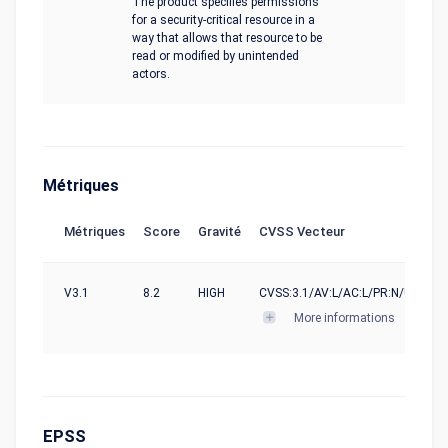
The product specifies permissions
for a security-critical resource in a
way that allows that resource to be
read or modified by unintended
actors.
Métriques
Métriques
Score
Gravité
CVSS Vecteur
V3.1
8.2
HIGH
CVSS:3.1/AV:L/AC:L/PR:N/UI:R/S:C
More informations
EPSS