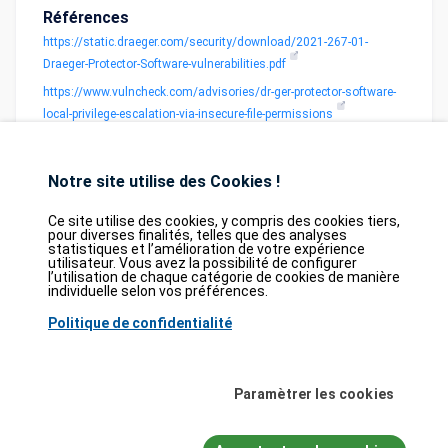
Références
https://static.draeger.com/security/download/2021-267-01-
Draeger-Protector-Software-vulnerabilities.pdf
https://www.vulncheck.com/advisories/dr-ger-protector-software-
local-privilege-escalation-via-insecure-file-permissions
Notre site utilise des Cookies !
Ce site utilise des cookies, y compris des cookies tiers,
pour diverses finalités, telles que des analyses
statistiques et l’amélioration de votre expérience
utilisateur. Vous avez la possibilité de configurer
Database
GDPR
Contact
Purchase
l’utilisation de chaque catégorie de cookies de manière
Partners
individuelle selon vos préférences.
2026©
tesweb SA
,
bexxo Cyber Security
Politique de confidentialité
Les informations affichées sur CVE Find proviennent de plusieurs sources de
référence rigoureusement sélectionnées. Les données CVE sont fournies par
Paramètrer les cookies
MITRE Corporation
et la
National Vulnerability Database (NVD)
. Le catalogue
des vulnérabilités activement exploitées (KEV) provient de la
Cybersecurity
and Infrastructure Security Agency (CISA)
, tandis que les scores EPSS sont