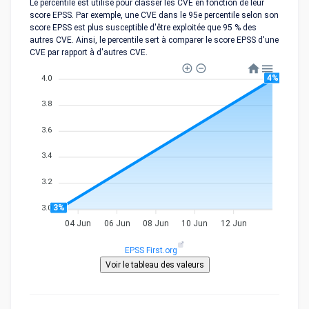
Le percentile est utilisé pour classer les CVE en fonction de leur
score EPSS. Par exemple, une CVE dans le 95e percentile selon son
score EPSS est plus susceptible d'être exploitée que 95 % des
autres CVE. Ainsi, le percentile sert à comparer le score EPSS d'une
CVE par rapport à d'autres CVE.
4%
4.0
3.8
3.6
3.4
3.2
3%
3.0
04 Jun
06 Jun
08 Jun
10 Jun
12 Jun
EPSS First.org