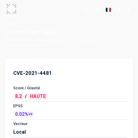
CVE-2021-4481 : Détail
Accueil
Vulnérabilités et expositions communes (CVE)
CVE-2021-4481 : Détail
CVE-2021-4481
Score / Gravité
8.2
/
HAUTE
EPSS
0.02%
V4
Vecteur
Local