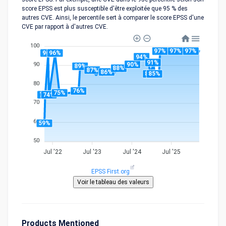
score EPSS est plus susceptible d'être exploitée que 95 % des
autres CVE. Ainsi, le percentile sert à comparer le score EPSS d'une
CVE par rapport à d'autres CVE.
100
97%
97%
97%
96%
96%
94%
91%
90%
90
89%
88%
87%
86%
85%
85%
80
76%
75%
74%
74%
70
60
59%
50
Jul '22
Jul '23
Jul '24
Jul '25
EPSS First.org
Products Mentioned