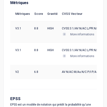
Métriques
Métriques
Score
Gravité
CVSS Vecteur
V3.1
8.8
HIGH
CVSS:3.1/AV:N/AC:L/PR:N/UI:R/S:
More informations
V3.1
8.8
HIGH
CVSS:3.1/AV:N/AC:L/PR:N/UI:R/S:U
More informations
V2
6.8
AV:N/AC:M/Au:N/C:P/I:P/A:P
EPSS
EPSS est un modèle de notation qui prédit la probabilité qu'une