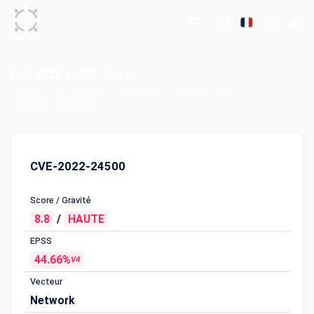
CVE-2022-24500 : Détail
Accueil
Vulnérabilités et expositions communes (CVE)
CVE-2022-24500 : Détail
CVE-2022-24500
Score / Gravité
8.8
/
HAUTE
EPSS
44.66%
V4
Vecteur
Network