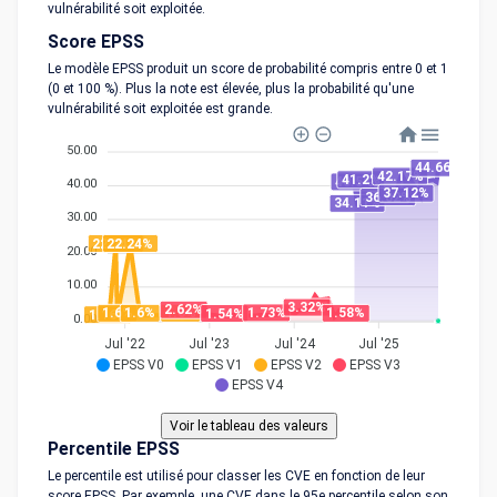
vulnérabilité soit exploitée.
Score EPSS
Le modèle EPSS produit un score de probabilité compris entre 0 et 1
(0 et 100 %). Plus la note est élevée, plus la probabilité qu'une
vulnérabilité soit exploitée est grande.
50.00
44.66%
42.17%
41.2%
40.5%
40.00
37.12%
36.02%
34.11%
30.00
22.24%
22.24%
20.00
10.00
3.32%
2.62%
1.73%
1.6%
1.6%
1.6%
1.58%
1.54%
1.16%
0.00
Jul '22
Jul '23
Jul '24
Jul '25
EPSS V0
EPSS V1
EPSS V2
EPSS V3
EPSS V4
Percentile EPSS
Le percentile est utilisé pour classer les CVE en fonction de leur
score EPSS. Par exemple, une CVE dans le 95e percentile selon son