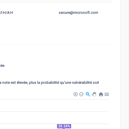
/I:H/A:H
secure@microsoft.com
tée.
note est élevée, plus la probabilité qu'une vulnérabilité soit
35.24%