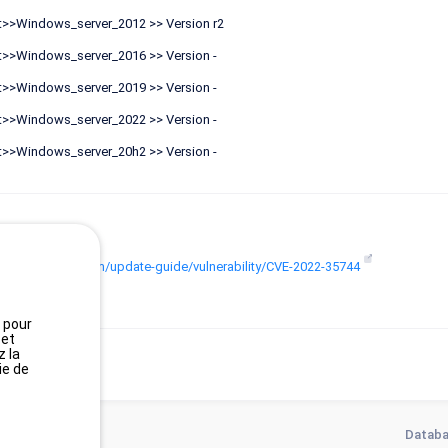
t>>Windows_server_2012 >> Version r2
t>>Windows_server_2016 >> Version -
t>>Windows_server_2019 >> Version -
t>>Windows_server_2022 >> Version -
t>>Windows_server_20h2 >> Version -
ences
msrc.microsoft.com/update-guide/vulnerability/CVE-2022-35744
: vendor-advisory
, pour
 et
z la
ie de
Databa