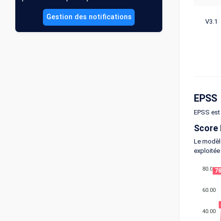
Gestion des notifications
V3.1
EPSS
EPSS est 
Score
Le modèle
exploitée
80.00
7
60.00
40.00