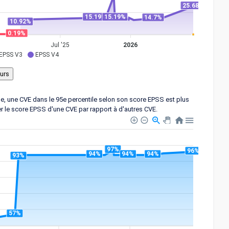
25.68%
15.19%
15.19%
14.7%
10.92%
0.19%
Jul '25
2026
EPSS V3
EPSS V4
ple, une CVE dans le 95e percentile selon son score EPSS est plus
er le score EPSS d'une CVE par rapport à d'autres CVE.
97%
96%
94%
94%
94%
93%
57%