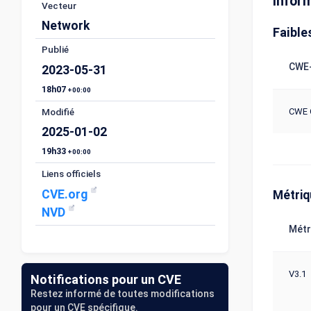
Infor
Vecteur
Network
Faible
Publié
CWE-
2023-05-31
18h07
+00:00
CWE 
Modifié
2025-01-02
19h33
+00:00
Liens officiels
CVE.org
Métri
NVD
Métr
V3.1
Notifications pour un CVE
Restez informé de toutes modifications
pour un CVE spécifique.