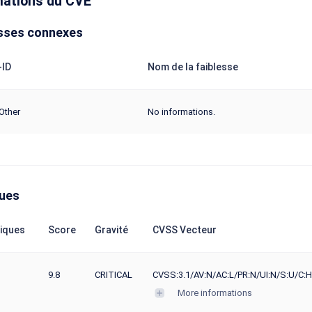
mations du CVE
sses connexes
ID
Nom de la faiblesse
Other
No informations.
ques
iques
Score
Gravité
CVSS Vecteur
9.8
CRITICAL
CVSS:3.1/AV:N/AC:L/PR:N/UI:N/S:U/C:H
More informations