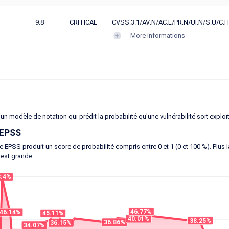
9.8
CRITICAL
CVSS:3.1/AV:N/AC:L/PR:N/UI:N/S:U/C:H
More informations
un modèle de notation qui prédit la probabilité qu'une vulnérabilité soit exploi
 EPSS
 EPSS produit un score de probabilité compris entre 0 et 1 (0 et 100 %). Plus la 
 est grande.
8.4%
46.77%
46.14%
45.11%
40.01%
38.25%
36.86%
36.15%
34.07%