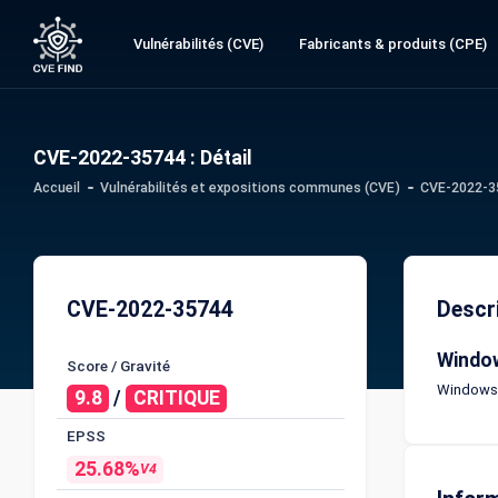
Vulnérabilités (CVE)
Fabricants & produits (CPE)
CVE-2022-35744 : Détail
Accueil
Vulnérabilités et expositions communes (CVE)
CVE-2022-35
CVE-2022-35744
Descr
Window
Score / Gravité
Windows P
9.8
/
CRITIQUE
EPSS
25.68%
V4