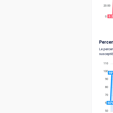
20.00
0.
0.00
Percen
Le percen
susceptib
110
100
98
90
80
70
60
60
50