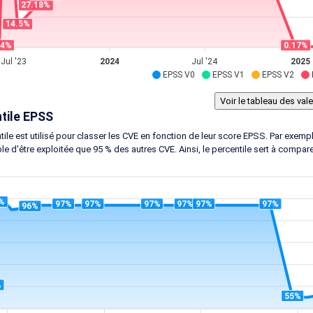
27.18%
14.5%
24%
0.17%
Jul '23
2024
Jul '24
2025
EPSS V0
EPSS V1
EPSS V2
tile EPSS
tile est utilisé pour classer les CVE en fonction de leur score EPSS. Par exem
le d'être exploitée que 95 % des autres CVE. Ainsi, le percentile sert à compar
%
97%
97%
97%
97%
97%
97%
96%
%
55%