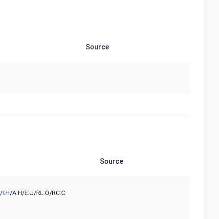
Source
Source
/I:H/A:H/E:U/RL:O/RC:C