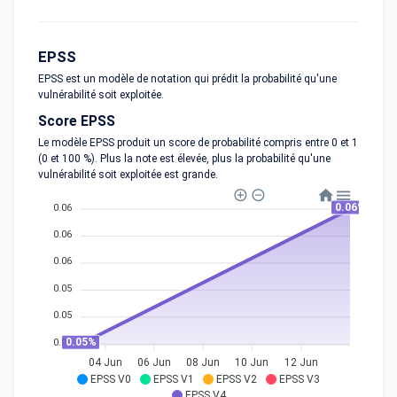
EPSS
EPSS est un modèle de notation qui prédit la probabilité qu'une
vulnérabilité soit exploitée.
Score EPSS
Le modèle EPSS produit un score de probabilité compris entre 0 et 1
(0 et 100 %). Plus la note est élevée, plus la probabilité qu'une
vulnérabilité soit exploitée est grande.
0.06%
0.06
0.06
0.06
0.05
0.05
0.05%
0.05
04 Jun
06 Jun
08 Jun
10 Jun
12 Jun
EPSS V0
EPSS V1
EPSS V2
EPSS V3
EPSS V4