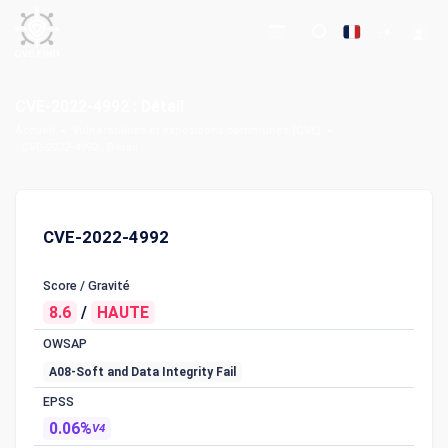
CVE-2022-4992 : Détail
Accueil
Vulnérabilités et expositions communes (CVE)
CVE-2022-4992 : Détail
CVE-2022-4992
Score / Gravité
8.6
/
HAUTE
OWSAP
A08-Soft and Data Integrity Fail
EPSS
0.06%
V4