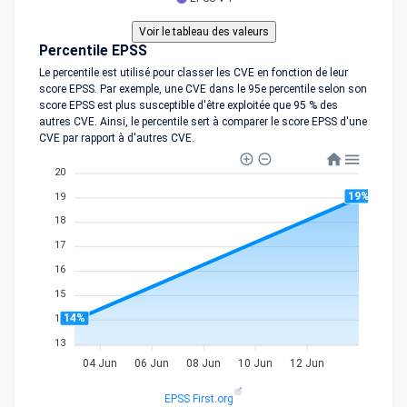
Percentile EPSS
Le percentile est utilisé pour classer les CVE en fonction de leur
score EPSS. Par exemple, une CVE dans le 95e percentile selon son
score EPSS est plus susceptible d'être exploitée que 95 % des
autres CVE. Ainsi, le percentile sert à comparer le score EPSS d'une
CVE par rapport à d'autres CVE.
20
19%
19
18
17
16
15
14%
14
13
04 Jun
06 Jun
08 Jun
10 Jun
12 Jun
EPSS First.org