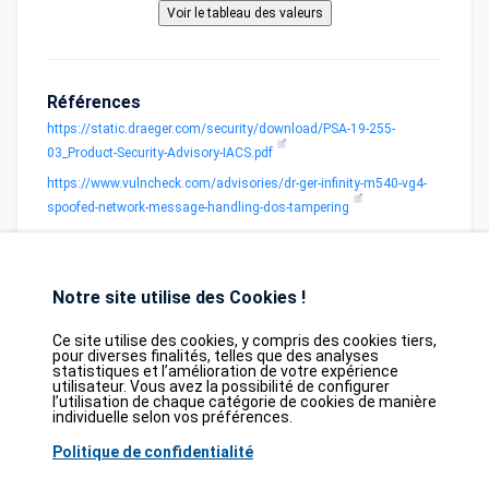
Références
https://static.draeger.com/security/download/PSA-19-255-
03_Product-Security-Advisory-IACS.pdf
https://www.vulncheck.com/advisories/dr-ger-infinity-m540-vg4-
spoofed-network-message-handling-dos-tampering
Notre site utilise des Cookies !
Ce site utilise des cookies, y compris des cookies tiers,
pour diverses finalités, telles que des analyses
statistiques et l’amélioration de votre expérience
Database
GDPR
Contact
Purchase
utilisateur. Vous avez la possibilité de configurer
Partners
l’utilisation de chaque catégorie de cookies de manière
individuelle selon vos préférences.
2026©
tesweb SA
,
bexxo Cyber Security
Politique de confidentialité
Les informations affichées sur CVE Find proviennent de plusieurs sources de