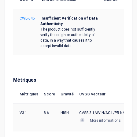
CWE-345
Insufficient Verification of Data
Authenticity
The product does not sufficiently
verify the origin or authenticity of
data, in a way that causes it to
accept invalid data.
Métriques
Métriques
Score
Gravité
CVSS Vecteur
V3.1
8.6
HIGH
CVSS:3.1/AV:N/AC:L/PR:N/UI:N/S:U
More informations