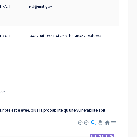
:H/A:H
nvd@nist.gov
:H/A:H
134c704f-9b21-4f2e-91b3-4a467353bcc0
tée.
note est élevée, plus la probabilité qu'une vulnérabilité soit
0.11%
0.11%