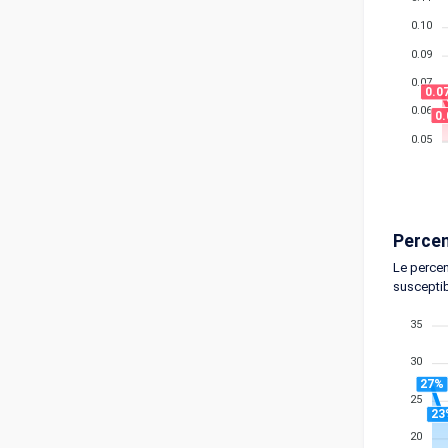
0.10
0.09
0.07
0.0
0.06
0
0.05
Percen
Le percen
susceptib
35
30
27%
25
23
20