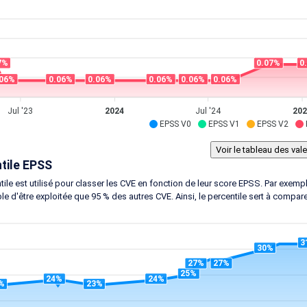
7%
0.07%
0
.06%
0.06%
0.06%
0.06%
0.06%
0.06%
Jul '23
2024
Jul '24
202
EPSS V0
EPSS V1
EPSS V2
tile EPSS
tile est utilisé pour classer les CVE en fonction de leur score EPSS. Par exem
le d'être exploitée que 95 % des autres CVE. Ainsi, le percentile sert à compar
3
30%
27%
27%
25%
24%
24%
%
23%