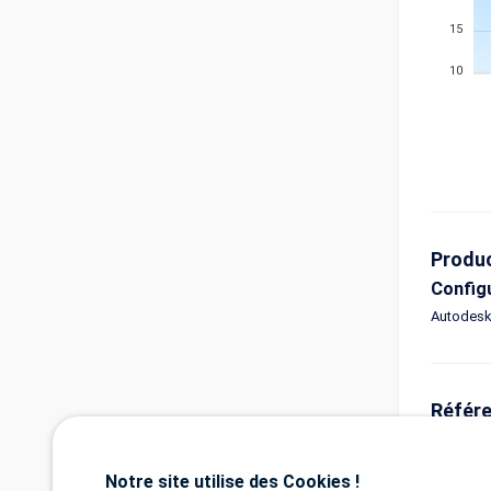
15
10
Produ
Config
Autodesk
Référ
https://
Tags 
Notre site utilise des Cookies !