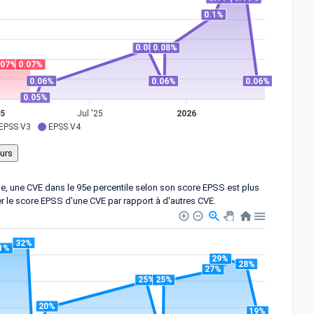
0.1%
0.08%
0.08%
.07%
0.07%
0.06%
0.06%
0.06%
0.05%
5
Jul '25
2026
EPSS V3
EPSS V4
ple, une CVE dans le 95e percentile selon son score EPSS est plus
er le score EPSS d'une CVE par rapport à d'autres CVE.
32%
1%
29%
28%
27%
25%
25%
20%
19%