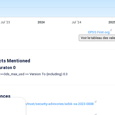
Jul '23
2024
Jul '24
202
EPSS First.org
cts Mentioned
uraton 0
>>3ds_max_usd >> Version To (including) 0.3
ences
www.autodesk.com/trust/security-advisories/adsk-sa-2023-0008
: Vendor Advisory