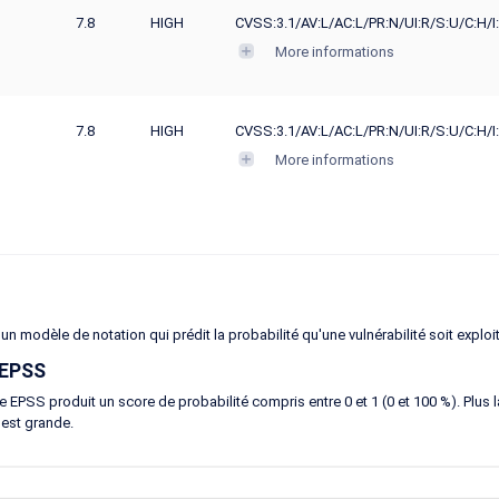
7.8
HIGH
CVSS:3.1/AV:L/AC:L/PR:N/UI:R/S:U/C:H/I
More informations
7.8
HIGH
CVSS:3.1/AV:L/AC:L/PR:N/UI:R/S:U/C:H/I
More informations
un modèle de notation qui prédit la probabilité qu'une vulnérabilité soit exploi
 EPSS
 EPSS produit un score de probabilité compris entre 0 et 1 (0 et 100 %). Plus la 
 est grande.