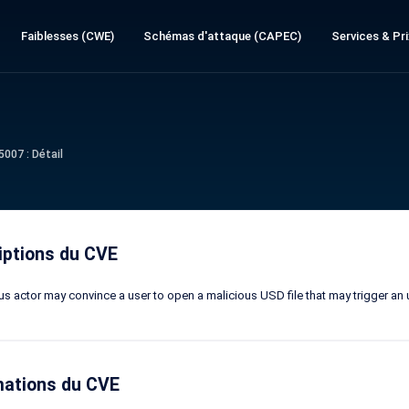
Faiblesses (CWE)
Schémas d'attaque (CAPEC)
Services & Pri
007 : Détail
iptions du CVE
us actor may convince a user to open a malicious USD file that may trigger an u
mations du CVE