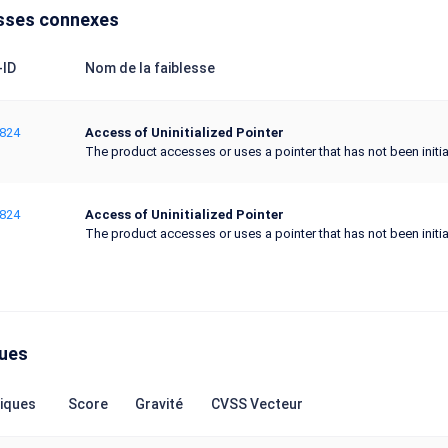
sses connexes
ID
Nom de la faiblesse
824
Access of Uninitialized Pointer
The product accesses or uses a pointer that has not been initia
824
Access of Uninitialized Pointer
The product accesses or uses a pointer that has not been initia
ques
iques
Score
Gravité
CVSS Vecteur