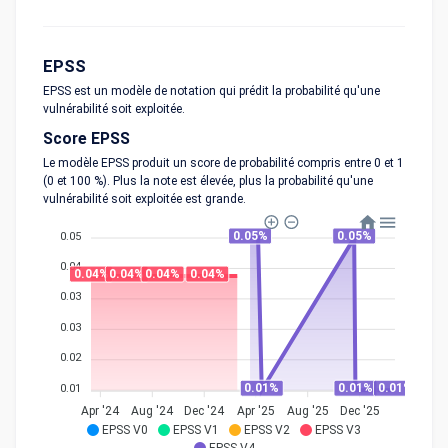
EPSS
EPSS est un modèle de notation qui prédit la probabilité qu'une
vulnérabilité soit exploitée.
Score EPSS
Le modèle EPSS produit un score de probabilité compris entre 0 et 1
(0 et 100 %). Plus la note est élevée, plus la probabilité qu'une
vulnérabilité soit exploitée est grande.
0.05%
0.05%
0.05
0.04
0.04%
0.04%
0.04%
0.04%
0.03
0.03
0.02
0.01%
0.01%
0.01%
0.01
Apr '24
Aug '24
Dec '24
Apr '25
Aug '25
Dec '25
EPSS V0
EPSS V1
EPSS V2
EPSS V3