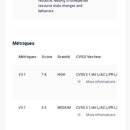
resource, leading to unexpected
resource state changes and
behaviors.
Métriques
Métriques
Score
Gravité
CVSS Vecteur
V3.1
7.8
HIGH
CVSS:3.1/AV:L/AC:L/PR:L/UI:N/S:U
More informations
V3.1
5.5
MEDIUM
CVSS:3.1/AV:L/AC:L/PR:L/UI:N/S:U
More informations