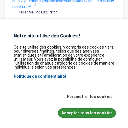
https://git.kernel.org/stable/c/de940cede3c41624e2de27f805b49
0999f419df9
Tags : Mailing List, Patch
Notre site utilise des Cookies !
Ce site utilise des cookies, y compris des cookies tiers,
pour diverses finalités, telles que des analyses
statistiques et l’amélioration de votre expérience
Database
GDPR
Contact
Purchase
utilisateur. Vous avez la possibilité de configurer
Partners
l’utilisation de chaque catégorie de cookies de manière
individuelle selon vos préférences.
2026©
tesweb SA
,
bexxo Cyber Security
Politique de confidentialité
Les informations affichées sur CVE Find proviennent de plusieurs sources de
référence rigoureusement sélectionnées. Les données CVE sont fournies par
MITRE Corporation
et la
National Vulnerability Database (NVD)
. Le catalogue
Paramètrer les cookies
des vulnérabilités activement exploitées (KEV) provient de la
Cybersecurity
and Infrastructure Security Agency (CISA)
, tandis que les scores EPSS sont
issus de
FIRST.org
. Enfin, les données relatives aux faiblesses logicielles
Accepter tous les cookies
(CWE) et aux schémas d'attaque courants (CAPEC) sont maintenues par
MITRE Corporation
, et les informations sur les configurations logicielles et
matérielles (CPE) proviennent du
NVD
.