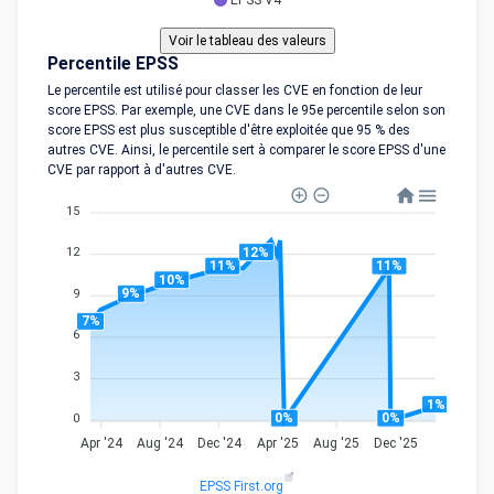
EPSS V4
Percentile EPSS
Le percentile est utilisé pour classer les CVE en fonction de leur
score EPSS. Par exemple, une CVE dans le 95e percentile selon son
score EPSS est plus susceptible d'être exploitée que 95 % des
autres CVE. Ainsi, le percentile sert à comparer le score EPSS d'une
CVE par rapport à d'autres CVE.
15
12%
12
11%
11%
10%
9%
9
7%
6
3
1%
0%
0%
0
Apr '24
Aug '24
Dec '24
Apr '25
Aug '25
Dec '25
EPSS First.org