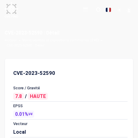
CVE-2023-52590 : Détail
Accueil
Vulnérabilités et expositions communes (CVE)
CVE-2023-52590 : Détail
CVE-2023-52590
Score / Gravité
7.8
/
HAUTE
EPSS
0.01%
V4
Vecteur
Local