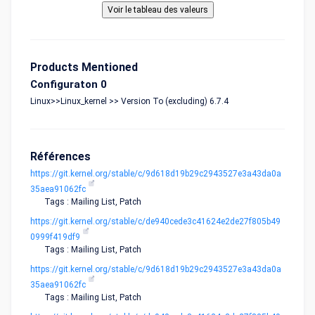
Products Mentioned
Configuraton 0
Linux>>Linux_kernel >> Version To (excluding) 6.7.4
Références
https://git.kernel.org/stable/c/9d618d19b29c2943527e3a43da0a
35aea91062fc
Tags : Mailing List, Patch
https://git.kernel.org/stable/c/de940cede3c41624e2de27f805b49
0999f419df9
Tags : Mailing List, Patch
https://git.kernel.org/stable/c/9d618d19b29c2943527e3a43da0a
35aea91062fc
Tags : Mailing List, Patch