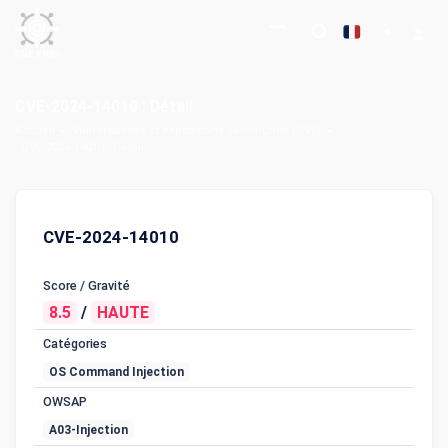
CVE-2024-14010 : Détail
Accueil
Vulnérabilités et expositions communes (CVE)
CVE-2024-14010 : Détail
CVE-2024-14010
Score / Gravité
8.5
/
HAUTE
Catégories
OS Command Injection
OWSAP
A03-Injection