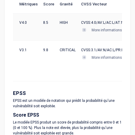
Métriques
Score
Gravité
CVSS Vecteur
V4.0
8.5
HIGH
CVSS:4.0/AV:L/AC:L/AT:N/PR:L/
More informations
V3.1
9.8
CRITICAL
CVSS:3.1/AV:N/AC:L/PR:N/UI:N/S
More informations
EPSS
EPSS est un modèle de notation qui prédit la probabilité qu'une
vulnérabilité soit exploitée.
Score EPSS
Le modèle EPSS produit un score de probabilité compris entre 0 et 1
(0 et 100 %). Plus la note est élevée, plus la probabilité qu'une
vulnérabilité soit exploitée est grande.