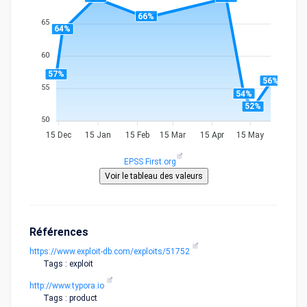
66%
65
64%
60
57%
56%
55
54%
52%
50
15 Dec
15 Jan
15 Feb
15 Mar
15 Apr
15 May
EPSS First.org
Références
https://www.exploit-db.com/exploits/51752
Tags : exploit
http://www.typora.io
Tags : product