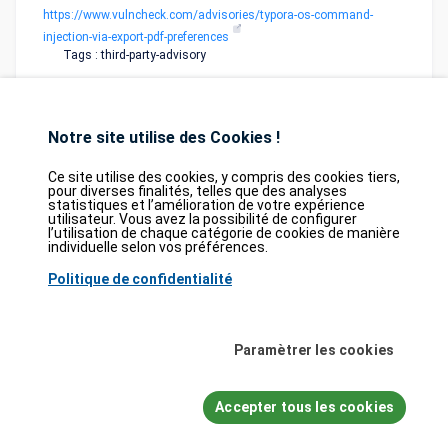
https://www.vulncheck.com/advisories/typora-os-command-
injection-via-export-pdf-preferences
Tags : third-party-advisory
Notre site utilise des Cookies !
Ce site utilise des cookies, y compris des cookies tiers,
pour diverses finalités, telles que des analyses
statistiques et l’amélioration de votre expérience
Database
GDPR
Contact
Purchase
utilisateur. Vous avez la possibilité de configurer
Partners
l’utilisation de chaque catégorie de cookies de manière
individuelle selon vos préférences.
2026©
tesweb SA
,
bexxo Cyber Security
Politique de confidentialité
Les informations affichées sur CVE Find proviennent de plusieurs sources de
référence rigoureusement sélectionnées. Les données CVE sont fournies par
MITRE Corporation
et la
National Vulnerability Database (NVD)
. Le catalogue
Paramètrer les cookies
des vulnérabilités activement exploitées (KEV) provient de la
Cybersecurity
and Infrastructure Security Agency (CISA)
, tandis que les scores EPSS sont
issus de
FIRST.org
. Enfin, les données relatives aux faiblesses logicielles
Accepter tous les cookies
(CWE) et aux schémas d'attaque courants (CAPEC) sont maintenues par
MITRE Corporation
, et les informations sur les configurations logicielles et
matérielles (CPE) proviennent du
NVD
.