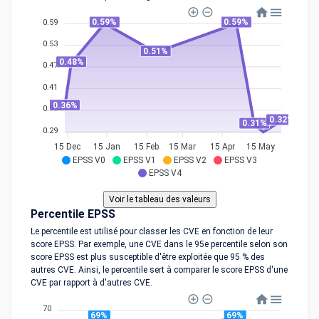
0.59%
0.59%
0.59
0.53
0.51%
0.48%
0.47
0.41
0.36%
0.35
0.32%
0.31%
0.29
15 Dec
15 Jan
15 Feb
15 Mar
15 Apr
15 May
EPSS V0
EPSS V1
EPSS V2
EPSS V3
EPSS V4
Percentile EPSS
Le percentile est utilisé pour classer les CVE en fonction de leur
score EPSS. Par exemple, une CVE dans le 95e percentile selon son
score EPSS est plus susceptible d'être exploitée que 95 % des
autres CVE. Ainsi, le percentile sert à comparer le score EPSS d'une
CVE par rapport à d'autres CVE.
70
69%
69%