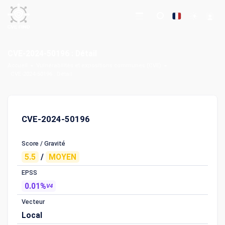
CVE-2024-50196 : Détail
Accueil
Vulnérabilités et expositions communes (CVE)
CVE-2024-50196 : Détail
CVE-2024-50196
Score / Gravité
5.5
/
MOYEN
EPSS
0.01%
V4
Vecteur
Local