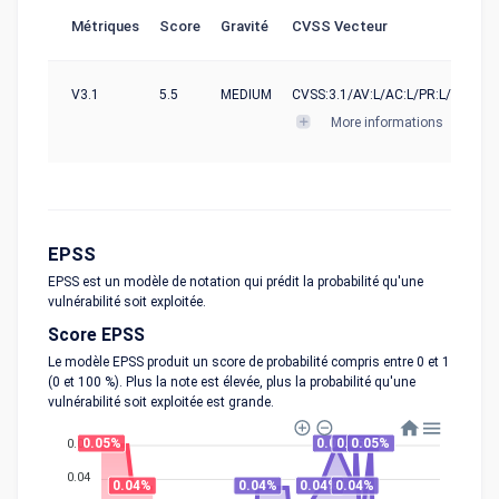
Métriques
Score
Gravité
CVSS Vecteur
V3.1
5.5
MEDIUM
CVSS:3.1/AV:L/AC:L/PR:L/UI:N/S:U
More informations
EPSS
EPSS est un modèle de notation qui prédit la probabilité qu'une
vulnérabilité soit exploitée.
Score EPSS
Le modèle EPSS produit un score de probabilité compris entre 0 et 1
(0 et 100 %). Plus la note est élevée, plus la probabilité qu'une
vulnérabilité soit exploitée est grande.
0.05%
0.05%
0.05%
0.05%
0.05
0.04
0.04%
0.04%
0.04%
0.04%