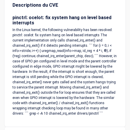
Descriptions du CVE
pinctrl: ocelot: fix system hang on level based
interrupts
In the Linux kernel, the following vulnerability has been resolved:
pinctrl: ocelot: fix system hang on level based interrupts The
current implementation only calls chained_irq_enter() and
chained_irq_exit() if it detects pending interrupts. ``` for (i = 0; i <
info->stride; i++) { uregmap_read(info->map, id_reg + 4 * i, ®); if
(!reg) continue; chained_irq_enter(parent_chip, desc); ``` However, in
case of GPIO pin configured in level mode and the parent controller
configured in edge mode, GPIO interrupt might be lowered by the
hardware. In the result, if the interrupt is short enough, the parent
interrupt is still pending while the GPIO interrupt is cleared;
chained_irq_enter() never gets called and the system hangs trying
to service the parent interrupt. Moving chained_irq_enter() and
chained_irq_exit() outside the for loop ensures that they are called
even when GPIO interrupt is lowered by the hardware. The similar
code with chained_irq_enter() / chained_irq_exit() functions
wrapping interrupt checking loop may be found in many other
drivers: ``` grep -r -A 10 chained_irq_enter drivers/pinctrl ```