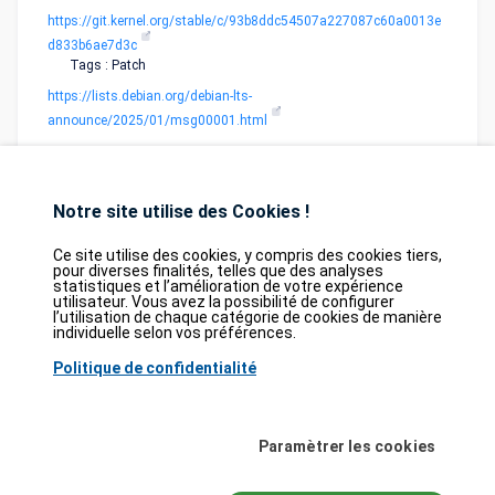
https://git.kernel.org/stable/c/93b8ddc54507a227087c60a0013e
d833b6ae7d3c
Tags : Patch
https://lists.debian.org/debian-lts-
announce/2025/01/msg00001.html
Notre site utilise des Cookies !
Ce site utilise des cookies, y compris des cookies tiers,
pour diverses finalités, telles que des analyses
statistiques et l’amélioration de votre expérience
Database
GDPR
Contact
Purchase
utilisateur. Vous avez la possibilité de configurer
Partners
l’utilisation de chaque catégorie de cookies de manière
individuelle selon vos préférences.
2026©
tesweb SA
,
bexxo Cyber Security
Politique de confidentialité
Les informations affichées sur CVE Find proviennent de plusieurs sources de
référence rigoureusement sélectionnées. Les données CVE sont fournies par
MITRE Corporation
et la
National Vulnerability Database (NVD)
. Le catalogue
Paramètrer les cookies
des vulnérabilités activement exploitées (KEV) provient de la
Cybersecurity
and Infrastructure Security Agency (CISA)
, tandis que les scores EPSS sont
issus de
FIRST.org
. Enfin, les données relatives aux faiblesses logicielles