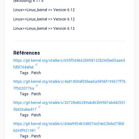
(excluding) 6.11.5
Linux>>Linux_kernel >> Version 6.12
Linux>>Linux_kernel >> Version 6.12
Linux>>Linux_kernel >> Version 6.12
Références
https://git.kernel.org/stable/c/655f5d4662b958122b260be05aa6d
fdf8768efe6
Tags : Patch
https://git.kernel.org/stable/c/4a81800ef05bea5a9896f199677f7b
7f5020776a
Tags : Patch
https://git.kernel.org/stable/c/20728e86289ab463b99b7ab442551
5bd26aba417
Tags : Patch
https://git.kernel.org/stable/c/dcbe9954634807ec54e22bde278b5
b269f921381
Tags : Patch