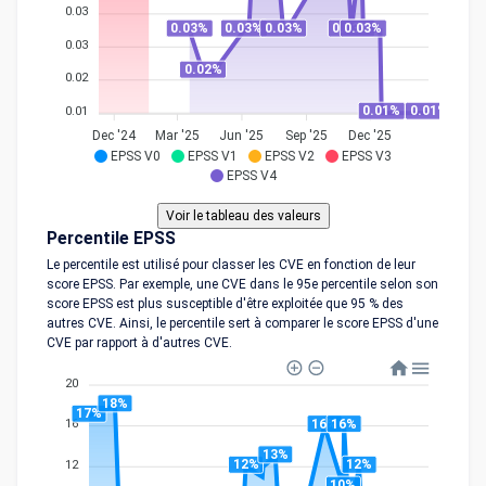
0.03
0.03%
0.03%
0.03%
0.03%
0.03%
0.03
0.02%
0.02
0.01%
0.01%
0.01
Dec '24
Mar '25
Jun '25
Sep '25
Dec '25
EPSS V0
EPSS V1
EPSS V2
EPSS V3
EPSS V4
Percentile EPSS
Le percentile est utilisé pour classer les CVE en fonction de leur
score EPSS. Par exemple, une CVE dans le 95e percentile selon son
score EPSS est plus susceptible d'être exploitée que 95 % des
autres CVE. Ainsi, le percentile sert à comparer le score EPSS d'une
CVE par rapport à d'autres CVE.
20
18%
17%
16%
16%
16
13%
12%
12%
12
10%