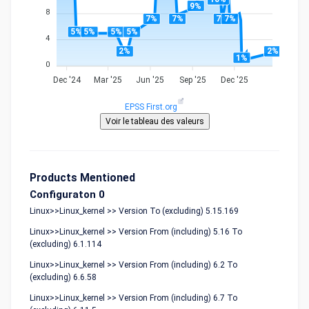
9%
8
7%
7%
7%
7%
5%
5%
5%
5%
4
2%
2%
1%
0
Dec '24
Mar '25
Jun '25
Sep '25
Dec '25
EPSS First.org
Products Mentioned
Configuraton 0
Linux>>Linux_kernel >> Version To (excluding) 5.15.169
Linux>>Linux_kernel >> Version From (including) 5.16 To
(excluding) 6.1.114
Linux>>Linux_kernel >> Version From (including) 6.2 To
(excluding) 6.6.58
Linux>>Linux_kernel >> Version From (including) 6.7 To